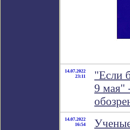
14.07.2022
"Если 
23:11
9 мая" 
обозре
14.07.2022
Ученые
16:54