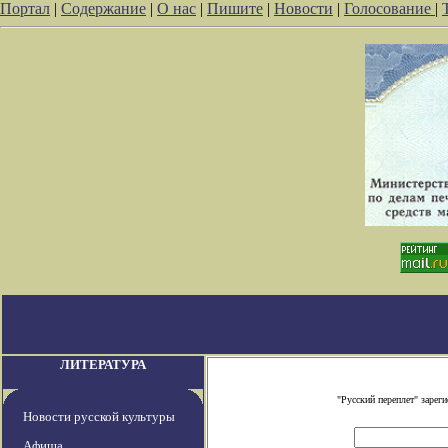
Портал
|
Содержание
|
О нас
|
Пишите
|
Новости
|
Голосование
|
ЛИТЕРАТУРА
"Русский переплет" заре
Новости русской культуры
Афиша