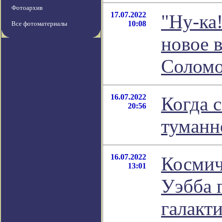
Фотоархив
17.07.2022
"Ну-ка
10:08
Все фотоматериалы
новое 
Соломо
16.07.2022
Когда 
20:56
туманн
16.07.2022
Космич
13:01
Уэбба 
галакт