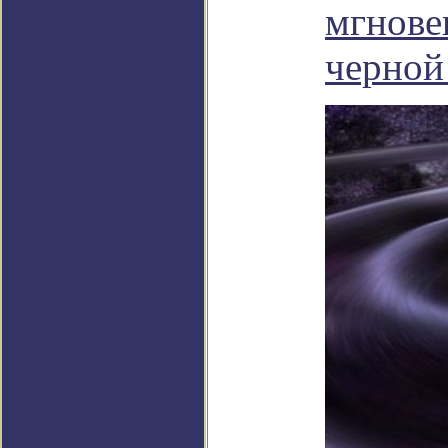
мгнове
черной