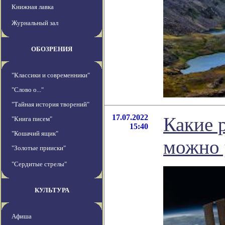
Книжная лавка
Журнальный зал
ОБОЗРЕНИЯ
"Классики и современники"
"Слово о..."
"Тайная история творений"
17.07.2022
Какие 
"Книга писем"
15:40
"Кошачий ящик"
можно 
"Золотые прииски"
"Сердитые стрелы"
КУЛЬТУРА
Афиша