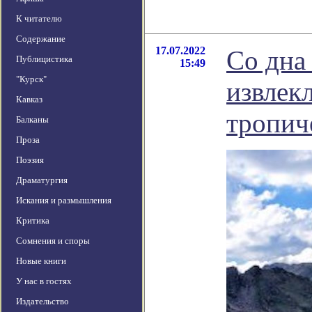
К читателю
Содержание
17.07.2022
Со дна
Публицистика
15:49
"Курск"
извлек
Кавказ
тропиче
Балканы
Проза
Поэзия
Драматургия
Искания и размышления
Критика
Сомнения и споры
Новые книги
У нас в гостях
Издательство