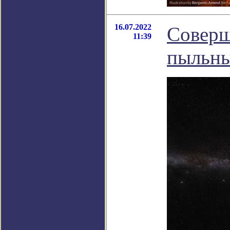
16.07.2022
Соверш
11:39
пыльн