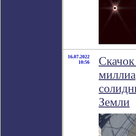
16.07.2022
Скачок
10:56
миллиар
солидн
Земли