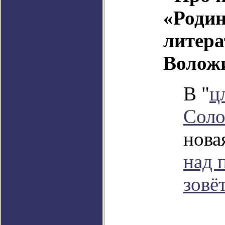
«Родин
литера
Волож
В "
ц
Соло
новая
над 
зовё