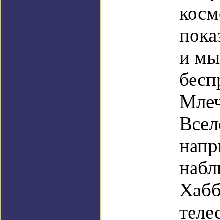
косм
пока
и мы
бесп
Млеч
Всел
напр
набл
Хабб
теле