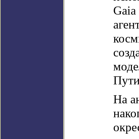
Gaia
аген
косм
созд
моде
Пути
На а
нако
окре