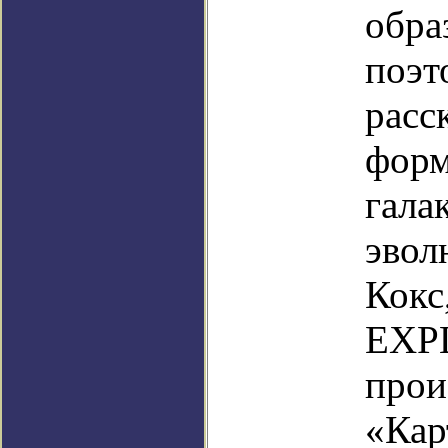
обра
поэт
расс
форм
гала
эвол
Кокс
EXPL
прои
«Кар