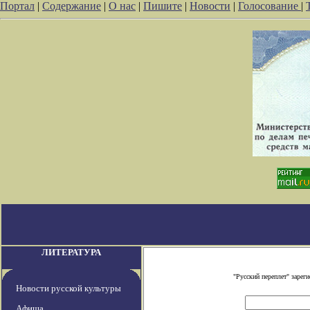
Портал
|
Содержание
|
О нас
|
Пишите
|
Новости
|
Голосование
|
ЛИТЕРАТУРА
"Русский переплет" заре
Новости русской культуры
Афиша