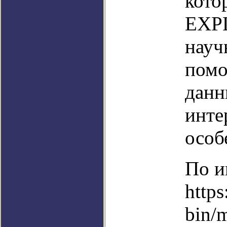
кото
EXPL
науч
помо
данн
инте
особ
По и
https
bin/