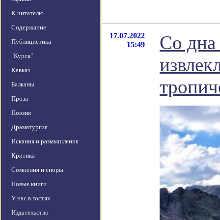
К читателю
Содержание
17.07.2022
Со дна
Публицистика
15:49
"Курск"
извлек
Кавказ
тропиче
Балканы
Проза
Поэзия
Драматургия
Искания и размышления
Критика
Сомнения и споры
Новые книги
У нас в гостях
Издательство