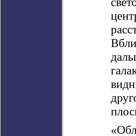
свет
цент
расс
Вбли
даль
гала
видн
друг
плос
«Обл