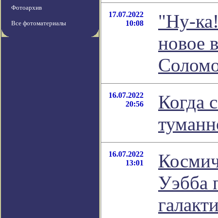
Фотоархив
17.07.2022
"Ну-ка
10:08
Все фотоматериалы
новое 
Соломо
16.07.2022
Когда 
20:56
туманн
16.07.2022
Космич
13:01
Уэбба 
галакт