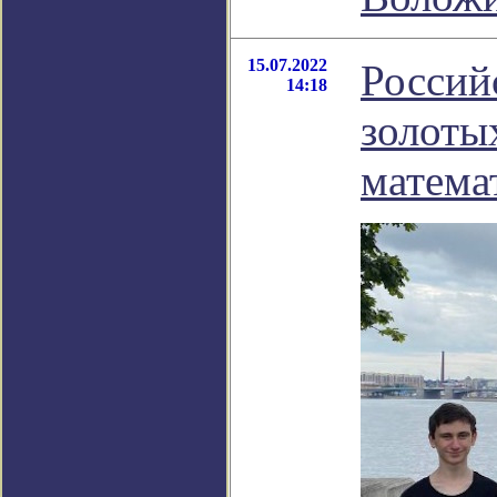
15.07.2022
Россий
14:18
золоты
матема