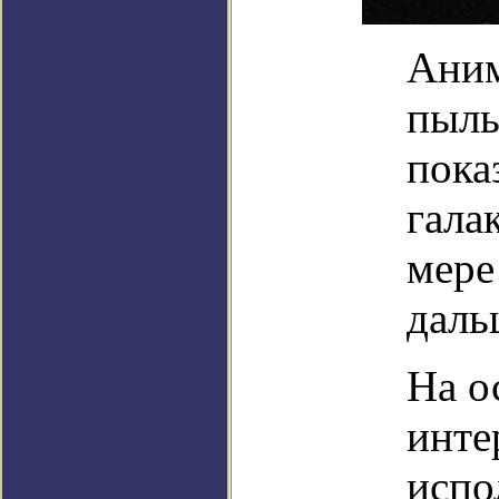
Аним
пыль
пока
гала
мере
даль
На о
инте
испо