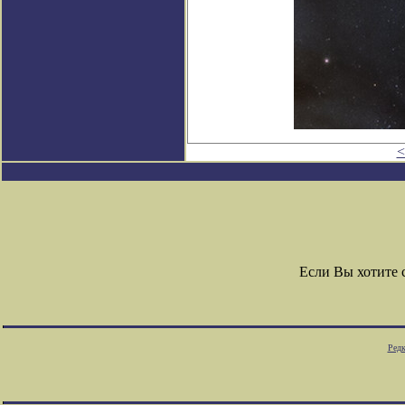
<
Если Вы хотите
Редк