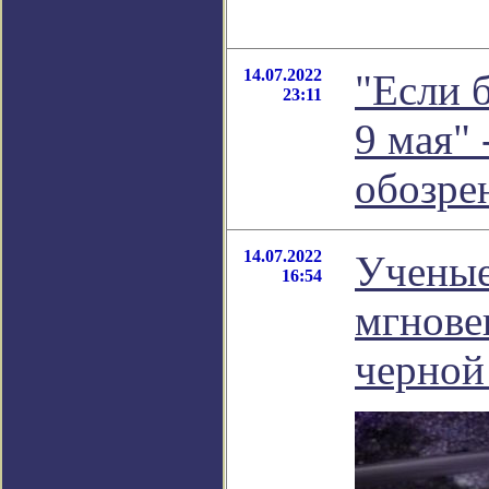
14.07.2022
"Если 
23:11
9 мая" 
обозре
14.07.2022
Ученые
16:54
мгнове
черной