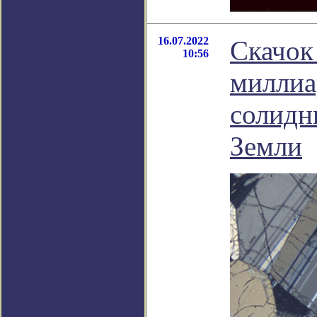
16.07.2022
Скачок
10:56
миллиар
солидн
Земли