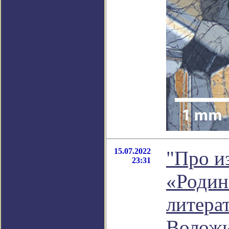
15.07.2022
"Про и
23:31
«Родина
литера
Волож