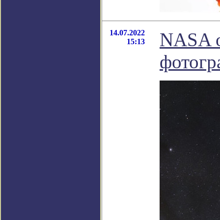
14.07.2022
NASA о
15:13
фотогр