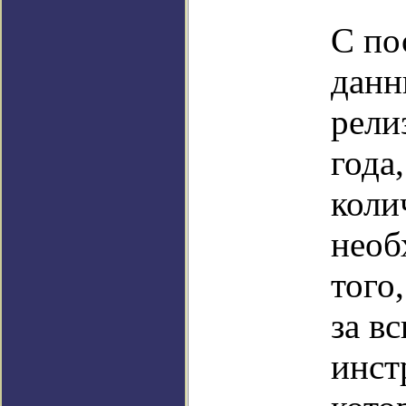
С по
данн
рели
года
коли
необ
того
за в
инст