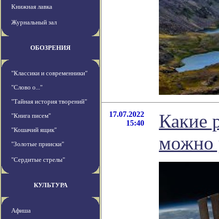
Книжная лавка
Журнальный зал
ОБОЗРЕНИЯ
"Классики и современники"
"Слово о..."
"Тайная история творений"
17.07.2022
Какие 
"Книга писем"
15:40
"Кошачий ящик"
можно 
"Золотые прииски"
"Сердитые стрелы"
КУЛЬТУРА
Афиша