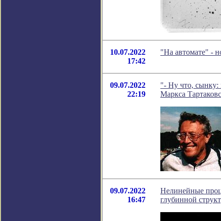
10.07.2022
"На автомате" - 
17:42
09.07.2022
"- Ну что, сынку:
22:19
Маркса Тартаков
09.07.2022
Нелинейные проц
16:47
глубинной структ