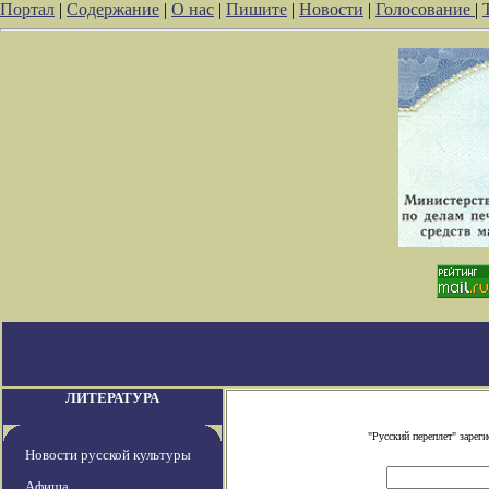
Портал
|
Содержание
|
О нас
|
Пишите
|
Новости
|
Голосование
|
ЛИТЕРАТУРА
"Русский переплет" заре
Новости русской культуры
Афиша