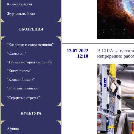
Книжная лавка
Журнальный зал
ОБОЗРЕНИЯ
"Классики и современники"
13.07.2022
В США запустили 
"Слово о..."
12:10
непрерывно работ
"Тайная история творений"
"Книга писем"
"Кошачий ящик"
"Золотые прииски"
"Сердитые стрелы"
КУЛЬТУРА
Афиша