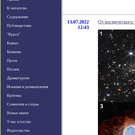
К читателю
Содержание
13.07.2022
От космического 
Публицистика
12:43
"Курск"
Кавказ
Балканы
Проза
Поэзия
Драматургия
Искания и размышления
Критика
Сомнения и споры
Новые книги
У нас в гостях
Издательство