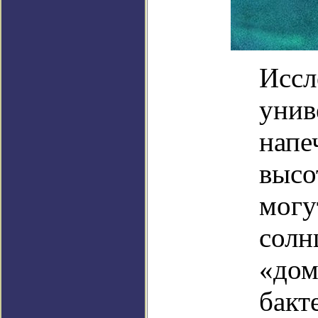
Иссл
унив
напе
высо
могу
солн
«дом
бакт