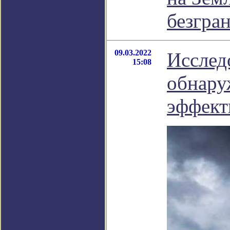
безгра
09.03.2022
Исслед
15:08
обнару
эффек