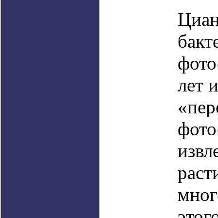
Циан
бакт
фото
лет 
«пер
фото
извл
раст
мног
этог