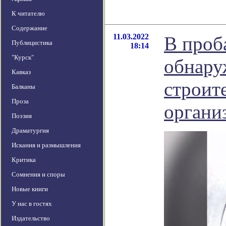
К читателю
Содержание
11.03.2022
В проб
Публицистика
18:14
"Курск"
обнару
Кавказ
строит
Балканы
Проза
органи
Поэзия
Драматургия
Искания и размышления
Критика
Сомнения и споры
Новые книги
У нас в гостях
Издательство