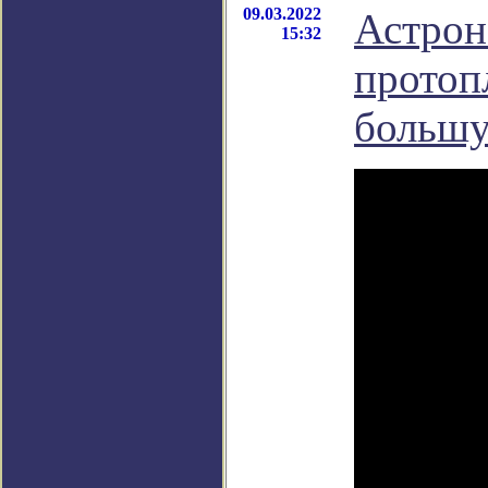
09.03.2022
Астрон
15:32
протоп
большу