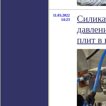
11.03.2022
Силика
14:23
давлен
плит в