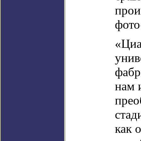
прои
фото
«Циа
унив
фабр
нам 
прео
стад
как 