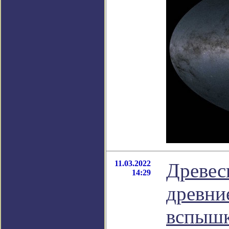
11.03.2022
Древес
14:29
древни
вспыш