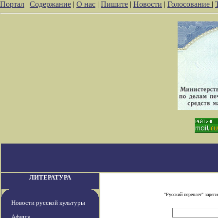
Портал
|
Содержание
|
О нас
|
Пишите
|
Новости
|
Голосование
|
ЛИТЕРАТУРА
"Русский переплет" заре
Новости русской культуры
Афиша