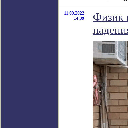
11.03.2022
Физик 
14:39
падени