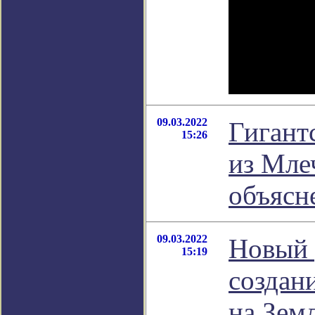
09.03.2022
Гигант
15:26
из Мле
объясн
09.03.2022
Новый 
15:19
создан
на Зем