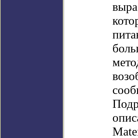
выра
кото
пита
боль
мето
возо
сооб
Подр
опис
Mate