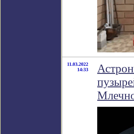
11.03.2022
Астрон
14:33
пузыре
Млечно