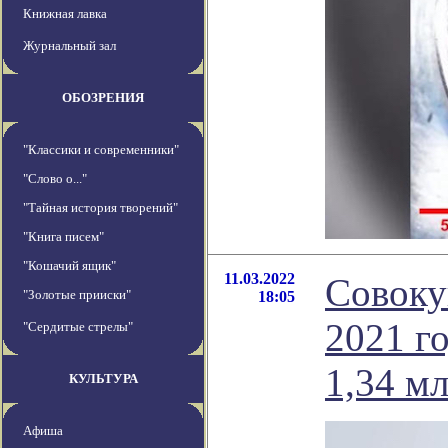
Книжная лавка
Журнальный зал
ОБОЗРЕНИЯ
"Классики и современники"
"Слово о..."
"Тайная история творений"
"Книга писем"
"Кошачий ящик"
11.03.2022
Совоку
"Золотые прииски"
18:05
2021 г
"Сердитые стрелы"
1,34 м
КУЛЬТУРА
Афиша