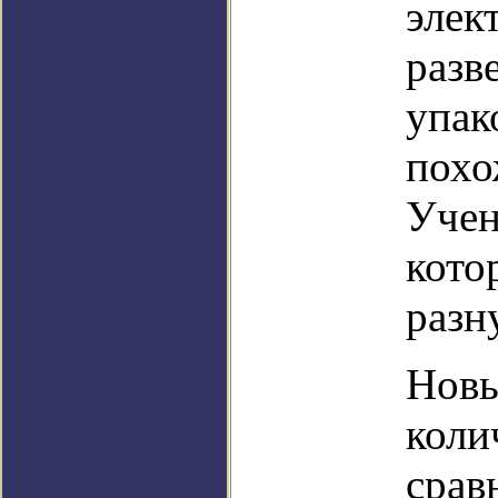
элек
разв
упак
похо
Учен
кото
разн
Новы
коли
срав