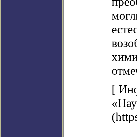
прео
могл
есте
возо
хими
отме
[ Ин
«Нау
(http