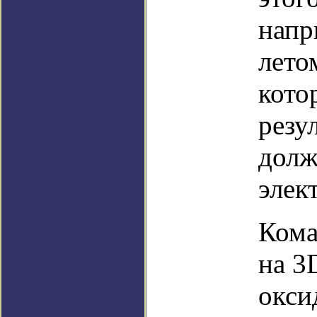
напр
лето
кото
резу
долж
элек
Кома
на 3
окси