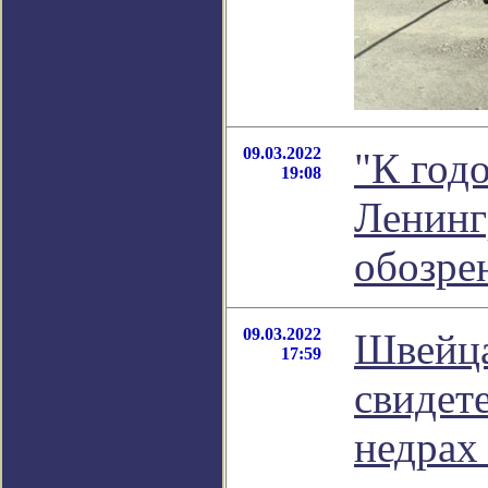
09.03.2022
"К год
19:08
Ленинг
обозре
09.03.2022
Швейца
17:59
свидет
недрах