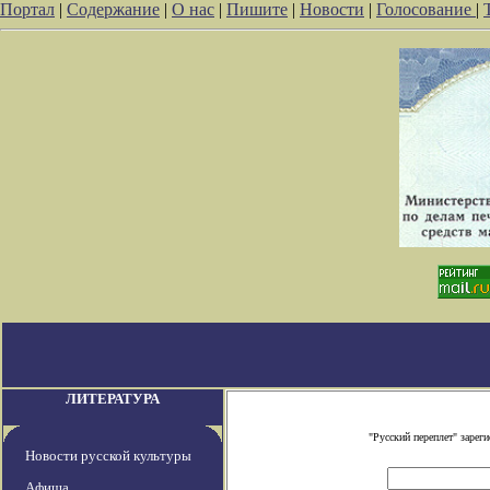
Портал
|
Содержание
|
О нас
|
Пишите
|
Новости
|
Голосование
|
ЛИТЕРАТУРА
"Русский переплет" заре
Новости русской культуры
Афиша