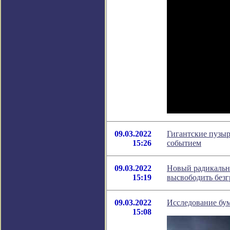
09.03.2022
Гигантские пузы
15:26
событием
09.03.2022
Новый радикальн
15:19
высвободить без
09.03.2022
Исследование бу
15:08