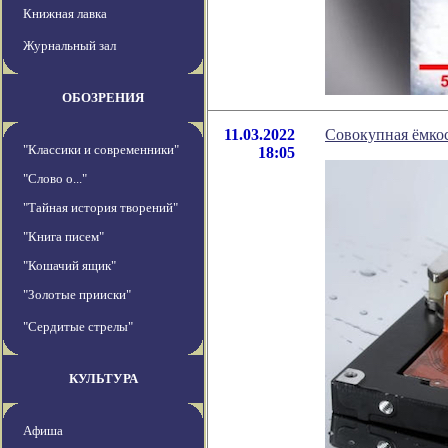
Книжная лавка
Журнальный зал
ОБОЗРЕНИЯ
11.03.2022
Совокупная ёмкос
"Классики и современники"
18:05
"Слово о..."
"Тайная история творений"
"Книга писем"
"Кошачий ящик"
"Золотые прииски"
"Сердитые стрелы"
КУЛЬТУРА
Афиша