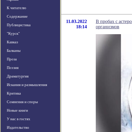
К читателю
Содержание
11.03.2022
В пробах с асте
Публицистика
18:14
организмов
"Курск"
Кавказ
Балканы
Проза
Поэзия
Драматургия
Искания и размышления
Критика
Сомнения и споры
Новые книги
У нас в гостях
Издательство