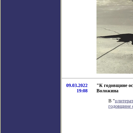
09.03.2022
"К годовщине ос
19:08
Воложина
В "
цлитера
годовщине 