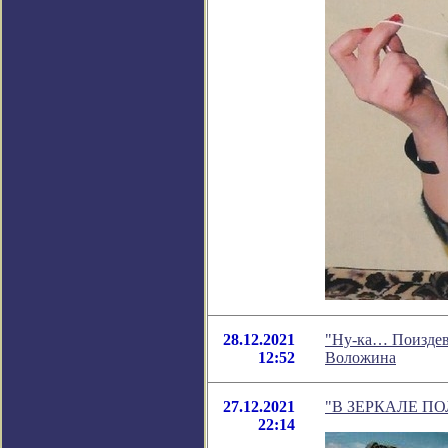
28.12.2021
"Ну-ка… Поиздев
12:52
Воложина
27.12.2021
"В ЗЕРКАЛЕ ПОЛ
22:14