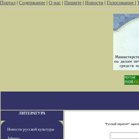
Портал
|
Содержание
|
О нас
|
Пишите
|
Новости
|
Голосование
|
ЛИТЕРАТУРА
"Русский переплет" заре
Новости русской культуры
Афиша