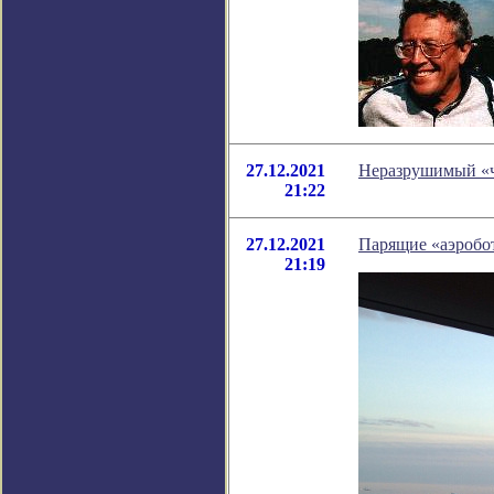
27.12.2021
Неразрушимый «че
21:22
27.12.2021
Парящие «аэробот
21:19