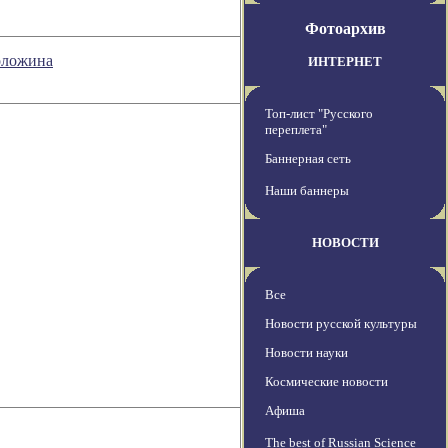
Фотоархив
оложина
ИНТЕРНЕТ
Топ-лист "Русского
переплета"
Баннерная сеть
Наши баннеры
НОВОСТИ
Все
Новости русской культуры
Новости науки
Космические новости
Афиша
The best of Russian Science