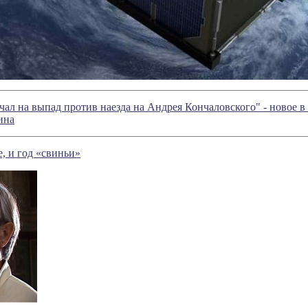
ечал на выпад против наезда на Андрея Кончаловского" - новое 
ина
е, и год «свиньи»