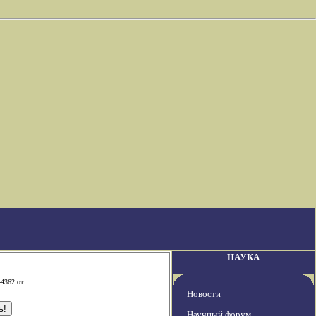
НАУКА
-4362 от
Новости
Научный форум