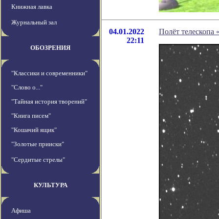
Книжная лавка
Журнальный зал
04.01.2022
Полёт телескопа 
22:11
ОБОЗРЕНИЯ
"Классики и современники"
"Слово о..."
"Тайная история творений"
"Книга писем"
"Кошачий ящик"
"Золотые прииски"
"Сердитые стрелы"
КУЛЬТУРА
Афиша