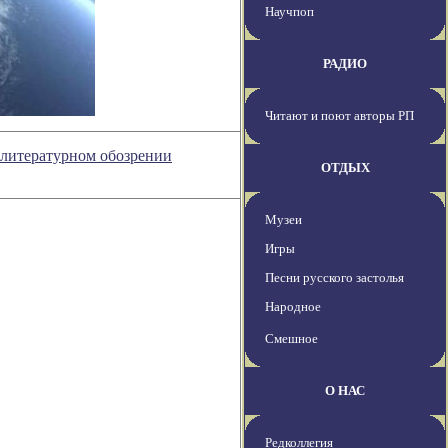
Научпоп
РАДИО
Читают и поют авторы РП
в литературном обозрении
ОТДЫХ
Музеи
Игры
Песни русского застолья
Народное
Смешное
О НАС
Редколлегия