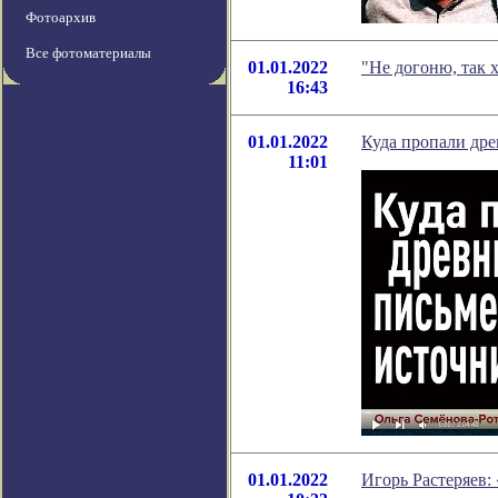
Фотоархив
Все фотоматериалы
01.01.2022
"Не догоню, так 
16:43
01.01.2022
Куда пропали др
11:01
01.01.2022
Игорь Растеряев: