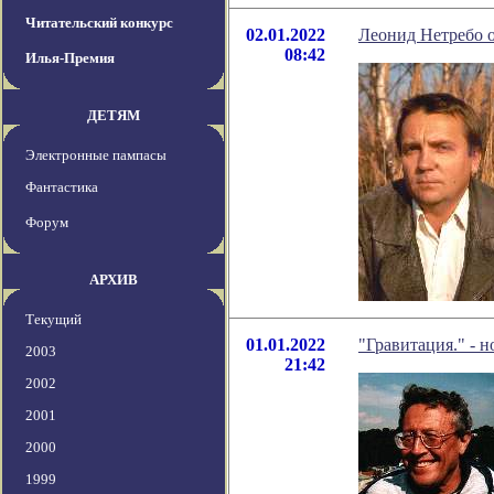
Читательский конкурс
02.01.2022
Леонид Нетребо о
08:42
Илья-Премия
ДЕТЯМ
Электронные пампасы
Фантастика
Форум
АРХИВ
Текущий
01.01.2022
"Гравитация." - 
2003
21:42
2002
2001
2000
1999