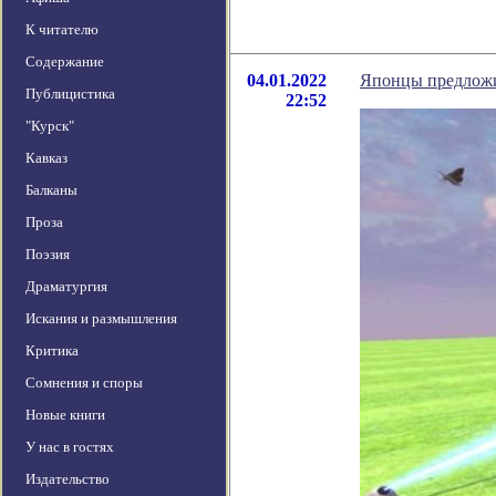
К читателю
Содержание
04.01.2022
Японцы предложи
Публицистика
22:52
"Курск"
Кавказ
Балканы
Проза
Поэзия
Драматургия
Искания и размышления
Критика
Сомнения и споры
Новые книги
У нас в гостях
Издательство