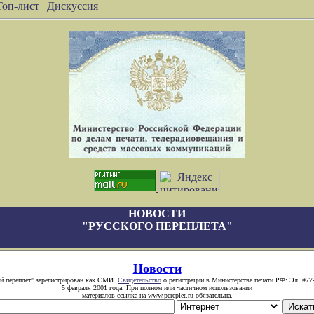
Топ-лист
|
Дискуссия
НОВОСТИ
"РУССКОГО ПЕРЕПЛЕТА"
Новости
й переплет" зарегистрирован как СМИ.
Свидетельство
о регистрации в Министерстве печати РФ: Эл. #77
5 февраля 2001 года. При полном или частичном использовании
материалов ссылка на www.pereplet.ru обязательна.