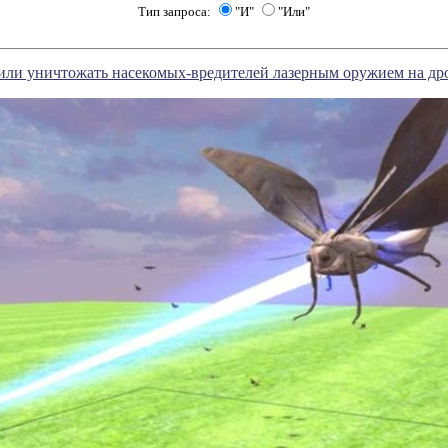
Тип запроса:
"И"
"Или"
ли уничтожать насекомых-вредителей лазерным оружием на др