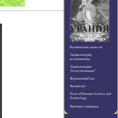
Космические новости
Энциклопедия
космонавтика
Энциклопедия
"Естествознание"
Журнальный зал
Физматлит
News of Russian Science and
Technology
Научные семинары