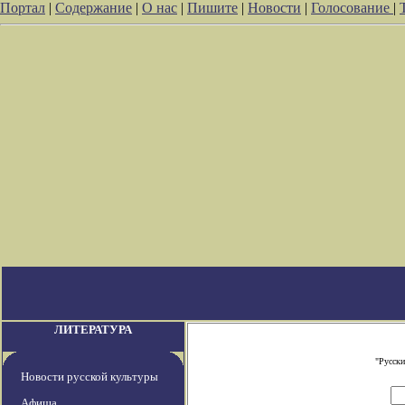
Портал
|
Содержание
|
О нас
|
Пишите
|
Новости
|
Голосование
|
ЛИТЕРАТУРА
"Русски
Новости русской культуры
Афиша