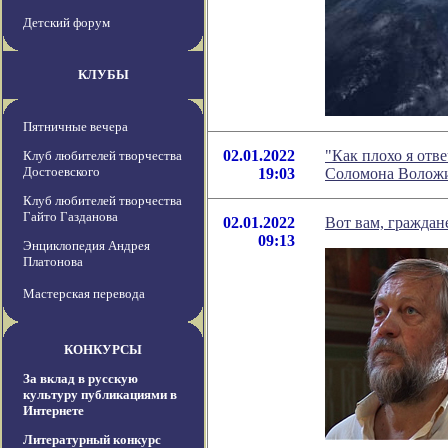
Детский форум
КЛУБЫ
Пятничные вечера
02.01.2022
"Как плохо я отв
Клуб любителей творчества
Достоевского
19:03
Соломона Волож
Клуб любителей творчества
Гайто Газданова
02.01.2022
Вот вам, граждан
09:13
Энциклопедия Андрея
Платонова
Мастерская перевода
КОНКУРСЫ
За вклад в русскую
культуру публикациями в
Интернете
Литературный конкурс