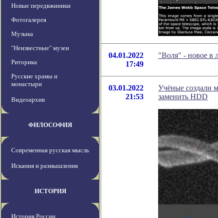
Новые передвжиники
Фотогалерея
Музыка
"Неизвестные" музеи
04.01.2022
"Воля" - новое в
Риторика
17:49
Русские храмы и
монастыри
03.01.2022
Учёные создали м
21:53
заменить HDD
Видеоархив
ФИЛОСОФИЯ
Современная русская мысль
Искания и размышления
ИСТОРИЯ
История России