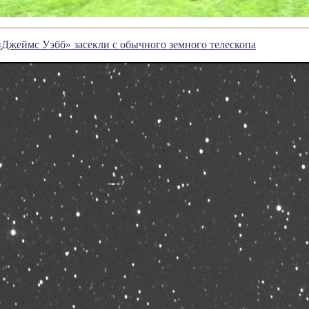
«Джеймс Уэбб» засекли с обычного земного телескопа