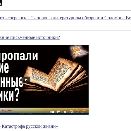
хоть согреюсь…" - новое в литературном обозрении Соломона В
евние письменные источники?
 «Катастрофа русской жизни»