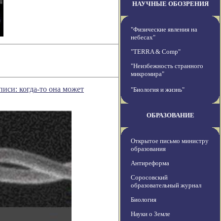
НАУЧНЫЕ ОБОЗРЕНИЯ
"Физические явления на
небесах"
"TERRA & Comp"
"Неизбежность странного
микромира"
иси: когда-то она может
"Биология и жизнь"
ОБРАЗОВАНИЕ
Открытое письмо министру
образования
Антиреформа
Соросовский
образовательный журнал
Биология
Науки о Земле