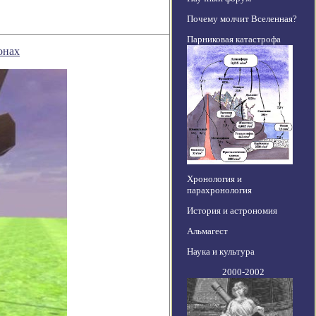
Почему молчит Вселенная?
Парниковая катастрофа
онах
Хронология и
парахронология
История и астрономия
Альмагест
Наука и культура
2000-2002