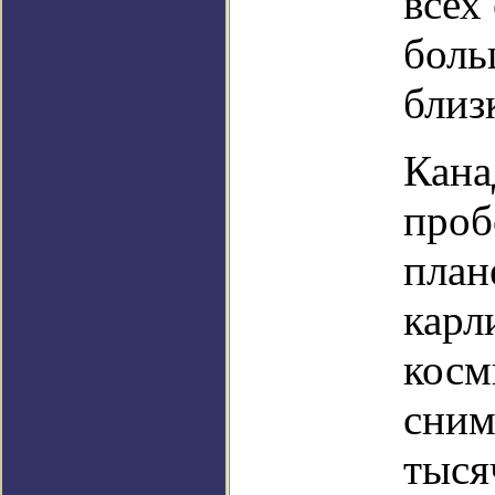
всех
боль
близ
Кана
проб
план
карл
косм
сним
тыся