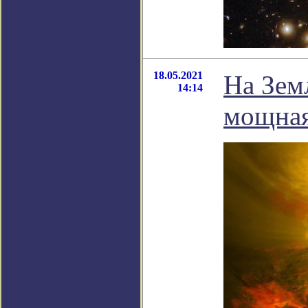
18.05.2021
На Зем
14:14
мощная