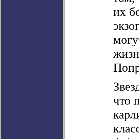
их б
экзо
могу
жизн
Попр
Звез
что 
карл
клас