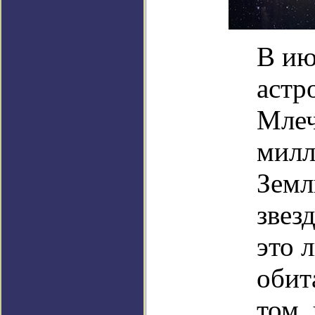
В ию
астр
Млеч
милл
Земл
звез
это 
обит
том,