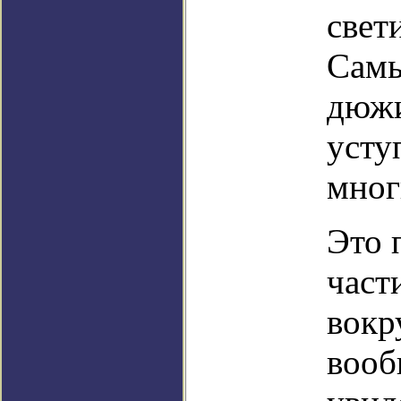
свет
Самы
дюжи
усту
мног
Это 
част
вокр
вооб