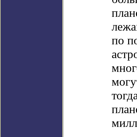
план
лежа
по п
астр
мног
могу
тогд
план
милл