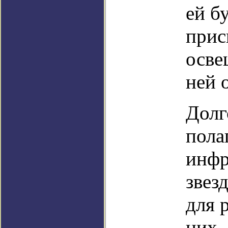
ей б
прис
осве
ней 
Долг
пола
инфр
звез
для 
них.