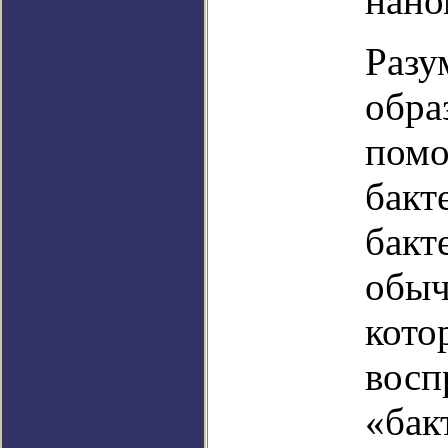
нано
Разу
обра
помо
бакт
бакт
обыч
кото
восп
«бак