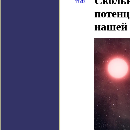
Скольк
17:32
потенц
нашей