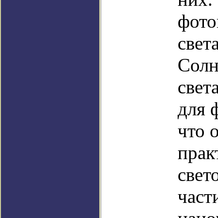
фото
свет
Солн
свет
для 
что 
прак
свет
част