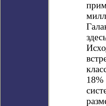
прим
милл
Гала
здес
Исхо
встр
клас
18% 
сист
разм