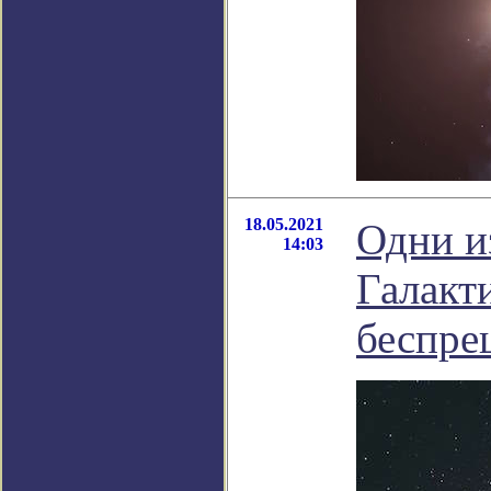
18.05.2021
Одни и
14:03
Галакт
беспре