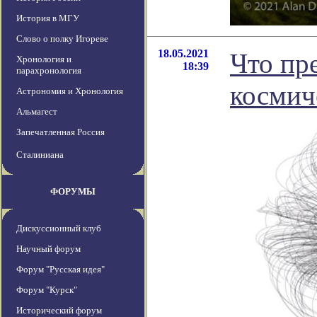
История в МГУ
Слово о полку Игореве
18.05.2021
Что пр
Хронология и
18:39
парахронология
космич
Астрономия и Хронология
Альмагест
Запечатленная Россия
Сталиниана
ФОРУМЫ
Дискуссионный клуб
Научный форум
Форум "Русская идея"
Форум "Курск"
Исторический форум