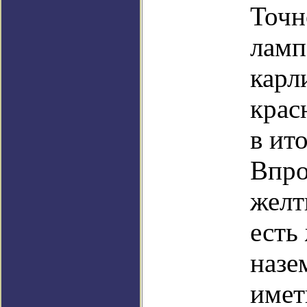
Точн
ламп
карл
крас
в ит
Впро
желт
есть
назе
имет