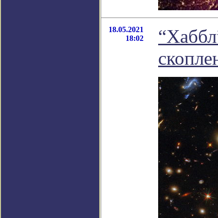
18.05.2021
“Хаббл
18:02
скопле