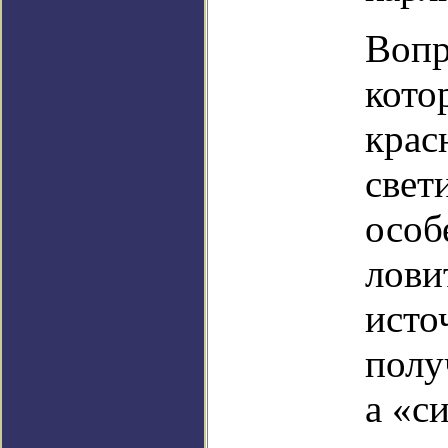
Вопр
кото
крас
свет
особ
лови
исто
полу
а «с