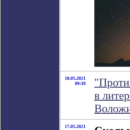
18.05.2021
"Проти
09:39
в лите
Волож
17.05.2021