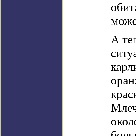
обит
може
А те
ситу
карл
оран
крас
Млеч
окол
боль