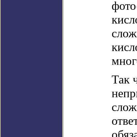
фото
кисл
слож
кис
мног
Так 
непр
слож
отве
обяз