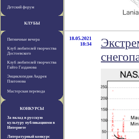
Детский форум
КЛУБЫ
18.05.2021
Экстре
Пятничные вечера
18:34
Клуб любителей творчества
снегоп
Достоевского
Клуб любителей творчества
Гайто Газданова
Энциклопедия Андрея
Платонова
Мастерская перевода
КОНКУРСЫ
За вклад в русскую
культуру публикациями в
Интернете
Литературный конкурс