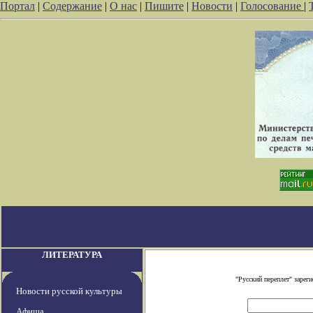
Портал
|
Содержание
|
О нас
|
Пишите
|
Новости
|
Голосование
|
ЛИТЕРАТУРА
"Русский переплет" заре
Новости русской культуры
Афиша