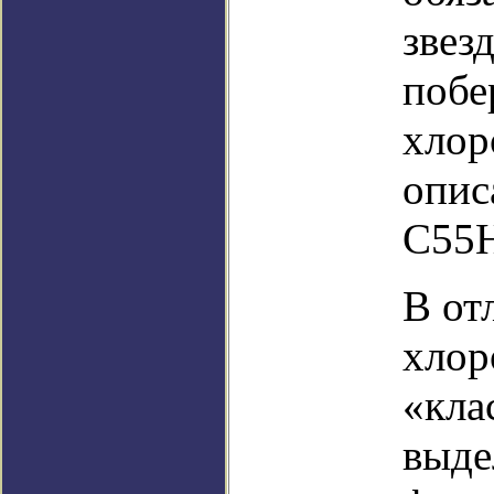
звез
побе
хлор
опис
C55
В от
хлор
«кла
выде