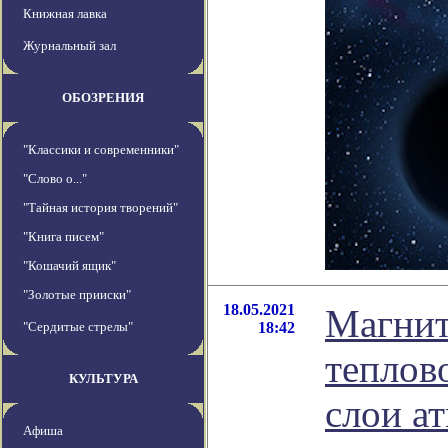
Книжная лавка
Журнальный зал
ОБОЗРЕНИЯ
"Классики и современники"
"Слово о..."
"Тайная история творений"
"Книга писем"
"Кошачий ящик"
"Золотые прииски"
18.05.2021
Магнит
"Сердитые стрелы"
18:42
теплов
КУЛЬТУРА
слои а
Афиша