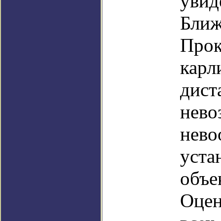
увид
Ближ
Прок
карл
дист
нево
нево
уста
объе
Оцен