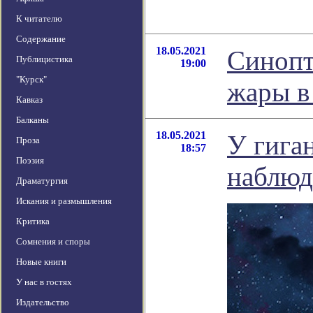
К читателю
Содержание
18.05.2021
Синопт
Публицистика
19:00
"Курск"
жары в
Кавказ
Балканы
18.05.2021
У гига
Проза
18:57
Поэзия
наблюд
Драматургия
Искания и размышления
Критика
Сомнения и споры
Новые книги
У нас в гостях
Издательство