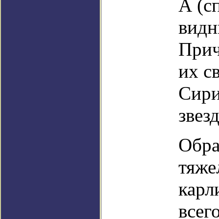
А (с
видн
Прич
их с
Сири
звезд
Обра
тяже
карл
всег