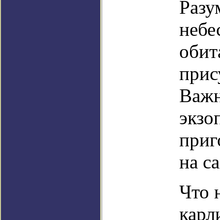
Разу
небе
обит
прис
Важн
экзо
приг
на с
Что 
карл