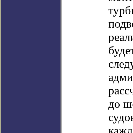
турб
подв
реал
буде
след
адми
расс
до ш
судо
кажд