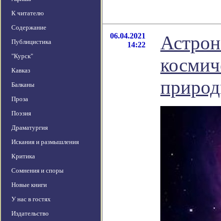
К читателю
Содержание
06.04.2021
Астрон
Публицистика
14:22
"Курск"
космич
Кавказ
приро
Балканы
Проза
Поэзия
Драматургия
Искания и размышления
Критика
Сомнения и споры
Новые книги
У нас в гостях
Издательство