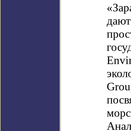
«Зар
дают
прос
госу
Envi
экол
Grou
посв
морс
Анал