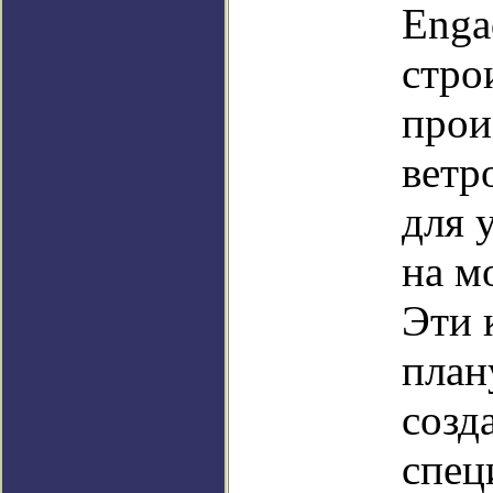
Enga
стро
прои
ветр
для 
на м
Эти 
план
созд
спец