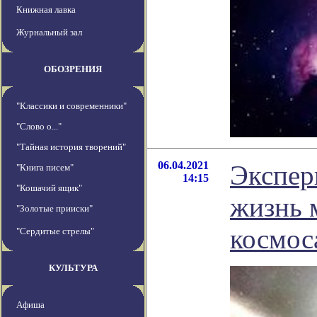
Книжная лавка
Журнальный зал
ОБОЗРЕНИЯ
"Классики и современники"
"Слово о..."
"Тайная история творений"
06.04.2021
Экспер
"Книга писем"
14:15
"Кошачий ящик"
жизнь 
"Золотые прииски"
космос
"Сердитые стрелы"
КУЛЬТУРА
Афиша