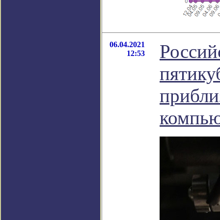
06.04.2021
Россий
12:53
пятику
прибли
компью