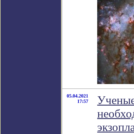
05.04.2021
Ученые
17:57
необхо
экзопл