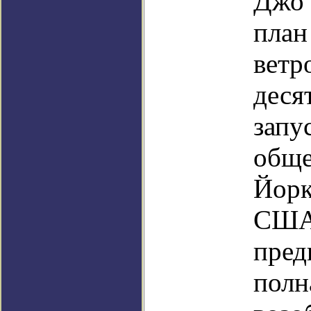
Джо 
план
ветр
деся
запу
обще
Йорк
США 
пред
полн