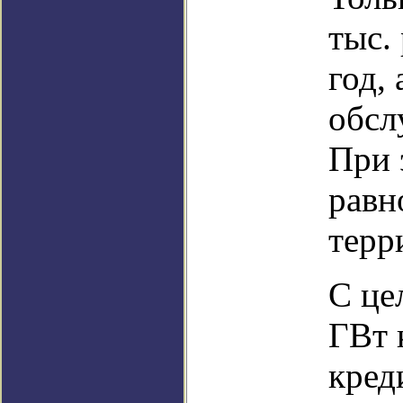
тыс.
год, 
обсл
При 
равн
терр
С це
ГВт 
кред