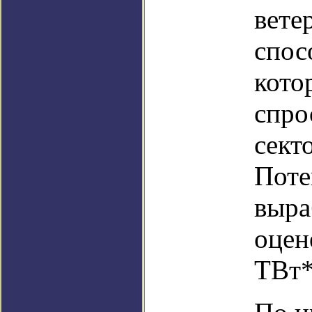
вете
спос
кото
спро
сект
Поте
выра
оцен
ТВт*