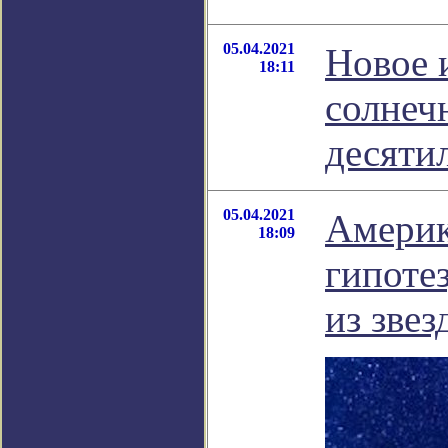
05.04.2021
Новое 
18:11
солнеч
десяти
05.04.2021
Америк
18:09
гипоте
из зве