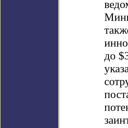
ведо
Мини
такж
инно
до $
указ
сотр
пост
поте
заин