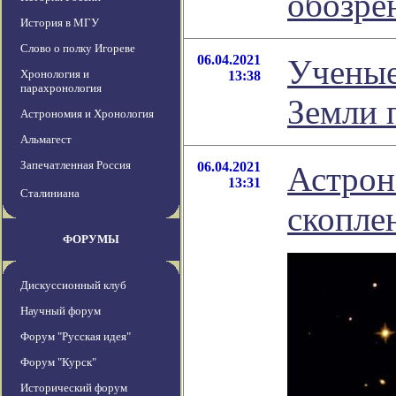
обозре
История в МГУ
Слово о полку Игореве
06.04.2021
Ученые
Хронология и
13:38
парахронология
Земли 
Астрономия и Хронология
Альмагест
Запечатленная Россия
06.04.2021
Астрон
13:31
Сталиниана
скопле
ФОРУМЫ
Дискуссионный клуб
Научный форум
Форум "Русская идея"
Форум "Курск"
Исторический форум