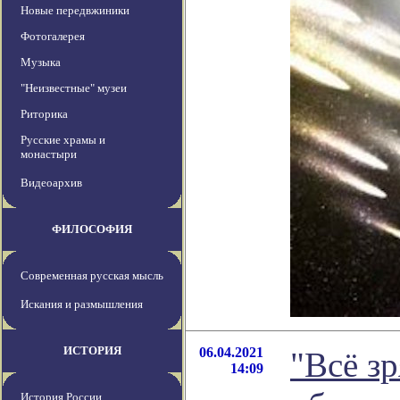
Новые передвжиники
Фотогалерея
Музыка
"Неизвестные" музеи
Риторика
Русские храмы и
монастыри
Видеоархив
ФИЛОСОФИЯ
Современная русская мысль
Искания и размышления
ИСТОРИЯ
06.04.2021
"Всё зр
14:09
История России