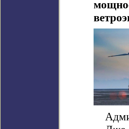
мощнос
ветроэ
Адми