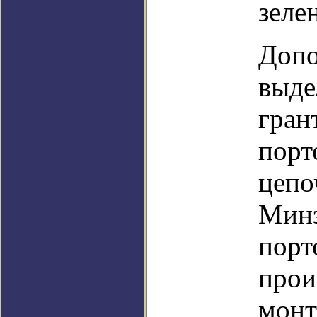
зеле
Допо
выде
гран
порт
цепо
Минэ
порт
прои
монт