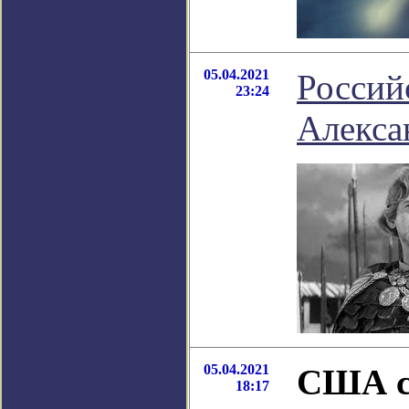
05.04.2021
Россий
23:24
Алекса
05.04.2021
США со
18:17