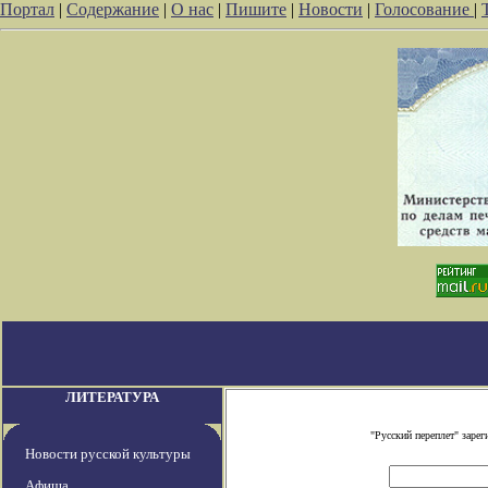
Портал
|
Содержание
|
О нас
|
Пишите
|
Новости
|
Голосование
|
ЛИТЕРАТУРА
"Русский переплет" заре
Новости русской культуры
Афиша