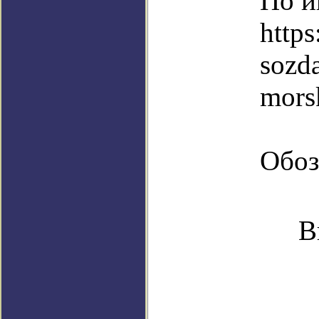
По и
https
sozd
mors
Обоз
В