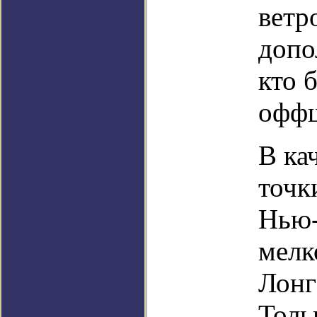
ветр
допо
кто 
оффш
В ка
точк
Нью-
мелк
Лонг
Толь