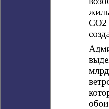
возо
жилы
CO2 
созд
Адми
выде
млрд
ветр
кото
обои