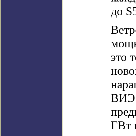
до $
Ветр
мощн
это 
ново
нара
ВИЭ.
пред
ГВт 