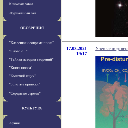
Книжная лавка
Журнальный зал
ОБОЗРЕНИЯ
"Классики и современники"
17.03.2021
Ученые подтвер
"Слово о..."
19:17
"Тайная история творений"
"Книга писем"
"Кошачий ящик"
"Золотые прииски"
"Сердитые стрелы"
КУЛЬТУРА
Афиша