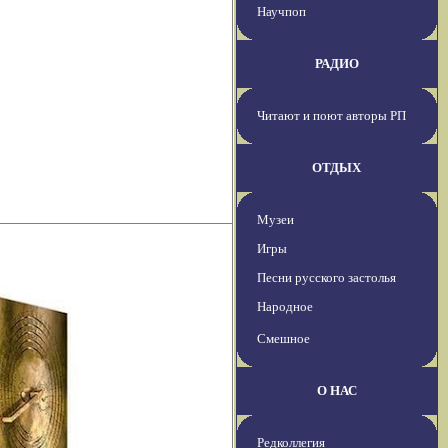
Научпоп
РАДИО
Читают и поют авторы РП
ОТДЫХ
Музеи
Игры
Песни русского застолья
Народное
Смешное
О НАС
Редколлегия