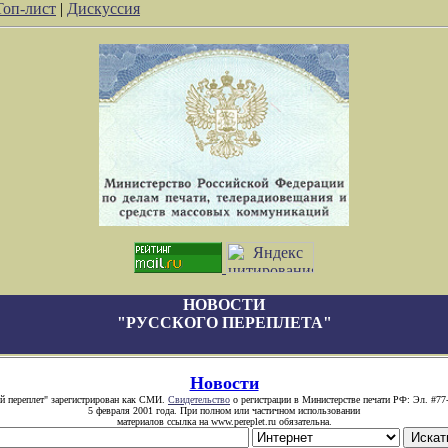
Топ-лист
|
Дискуссия
НОВОСТИ
"РУССКОГО ПЕРЕПЛЕТА"
Новости
й переплет" зарегистрирован как СМИ.
Свидетельство
о регистрации в Министерстве печати РФ: Эл. #77
5 февраля 2001 года. При полном или частичном использовании
материалов ссылка на www.pereplet.ru обязательна.