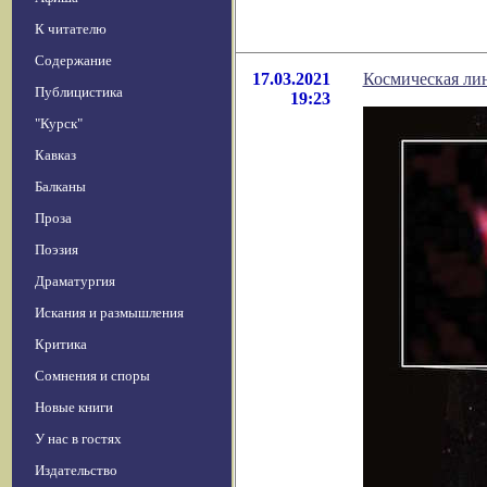
К читателю
Содержание
17.03.2021
Космическая ли
Публицистика
19:23
"Курск"
Кавказ
Балканы
Проза
Поэзия
Драматургия
Искания и размышления
Критика
Сомнения и споры
Новые книги
У нас в гостях
Издательство