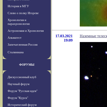
История в МГУ
Слово о полку Игореве
Хронология и
парахронология
Астрономия и Хронология
17.03.2021
Наземные телес
Альмагест
19:09
Запечатленная Россия
Сталиниана
ФОРУМЫ
Дискуссионный клуб
Научный форум
Форум "Русская идея"
Форум "Курск"
Исторический форум