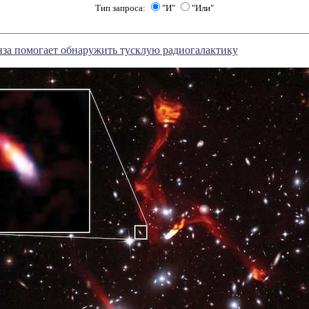
Тип запроса:
"И"
"Или"
нза помогает обнаружить тусклую радиогалактику