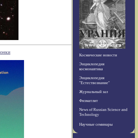
зонки
Космические новости
Энциклопедия
космонавтика
Энциклопедия
"Естествознание"
Журнальный зал
Физматлит
News of Russian Science and
Technology
Научные семинары