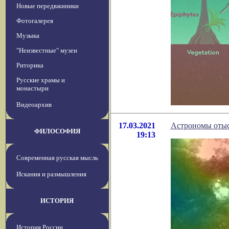
Новые передвжиники
Фотогалерея
Музыка
"Неизвестные" музеи
Риторика
Русские храмы и
монастыри
Видеоархив
17.03.2021
Астрономы отыс
ФИЛОСОФИЯ
19:13
Современная русская мысль
Искания и размышления
ИСТОРИЯ
История России