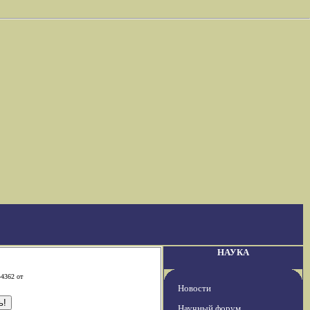
НАУКА
-4362 от
Новости
Научный форум