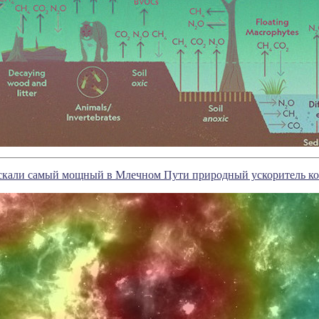
кали самый мощный в Млечном Пути природный ускоритель ко