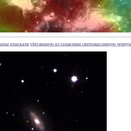
копы отыскали убегающую из галактики сверхмассивную черну