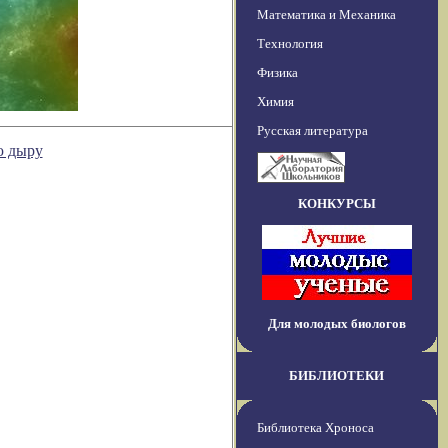
Математика и Механика
Технология
Физика
Химия
Русская литература
ю дыру
КОНКУРСЫ
Для молодых биологов
БИБЛИОТЕКИ
Библиотека Хроноса