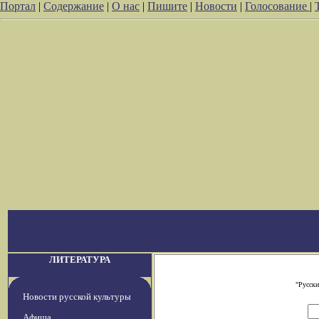
Портал
|
Содержание
|
О нас
|
Пишите
|
Новости
|
Голосование
|
ЛИТЕРАТУРА
"Русски
Новости русской культуры
Афиша