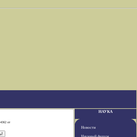
НАУКА
-4362 от
Новости
Научный форум