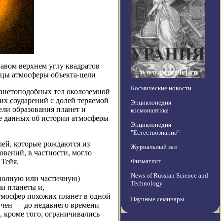
равом верхнем углу квадратов
ицы атмосферы объекта-цели
Космические новости
анетоподобных тел околоземной
их соударений с долей теряемой
Энциклопедия
ели образования планет и
космонавтика
ве данных об истории атмосферы
Энциклопедия
"Естествознание"
лей, которые рождаются из
Журнальный зал
овений, в частности, могло
 Тейя.
Физматлит
News of Russian Science and
(полную или частичную)
Technology
ры планеты и,
тмосфер похожих планет в одной
Научные семинары
зучен — до недавнего времени
, кроме того, ограничивались