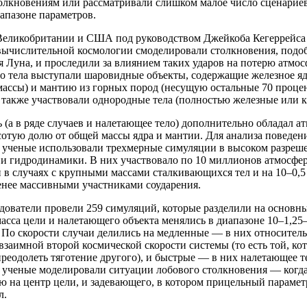
олкновениям или рассматривали слишком малое число сценариев
апазоне параметров.
еликобритании и США под руководством Джейкоба Кегеррейса (J
вычислительной космологии смоделировали столкновения, подоб
я Луна, и проследили за влиянием таких ударов на потерю атмос
о тела выступали шаровидные объекты, содержащие железное ядр
массы) и мантию из горных пород (несущую остальные 70 процен
 также участвовали однородные тела (полностью железные или к
 (а в ряде случаев и налетающее тело) дополнительно обладал а
сотую долю от общей массы ядра и мантии. Для анализа поведе
 ученые использовали трехмерные симуляции в высоком разреш
и гидродинамики. В них участвовало по 10 миллионов атмосфер
 в случаях с крупными массами сталкивающихся тел и на 10–0,5 
енее массивными участниками соударения.
дователи провели 259 симуляций, которые разделили на основн
асса цели и налетающего объекта менялись в диапазоне 10–1,25–1
 По скорости случаи делились на медленные — в них относитель
взаимной второй космической скорости системы (то есть той, ко
преодолеть тяготение другого), и быстрые — в них налетающее т
, ученые моделировали ситуации лобового столкновения — когда
 на центр цели, и задевающего, в котором прицельный параметр
л.