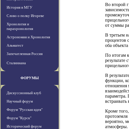
Во второй 
История в МГУ
зависимость
промежуточ
Слово о полку Игореве
прицельного
Хронология и
от суммы ра
парахронология
В третьем н
Астрономия и Хронология
процентов с
оба объекта
Альмагест
Запечатленная Россия
По итогам к
результате 
Сталиниана
прицельного
В результа
ФОРУМЫ
функции, ко
отношения м
взаимодейс
Дискуссионный клуб
параметра.
встраивать
Научный форум
Форум "Русская идея"
Кроме того,
протоземля 
Форум "Курск"
вероятно, 
Исторический форум
атмосферы.