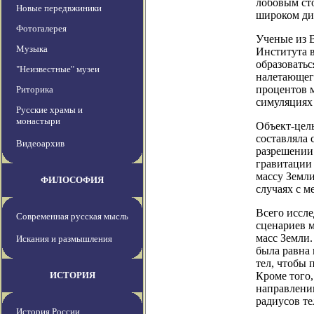
лобовым ст
Новые передвжиники
широком ди
Фотогалерея
Ученые из В
Музыка
Института 
образоватьс
"Неизвестные" музеи
налетающег
процентов 
Риторика
симуляциях
Русские храмы и
монастыри
Объект-цель
составляла 
Видеоархив
разрешении
гравитации 
массу Земли
ФИЛОСОФИЯ
случаях с м
Всего иссле
Современная русская мысль
сценариев м
масс Земли.
Искания и размышления
была равна 
тел, чтобы 
ИСТОРИЯ
Кроме того
направлению
радиусов те
История России