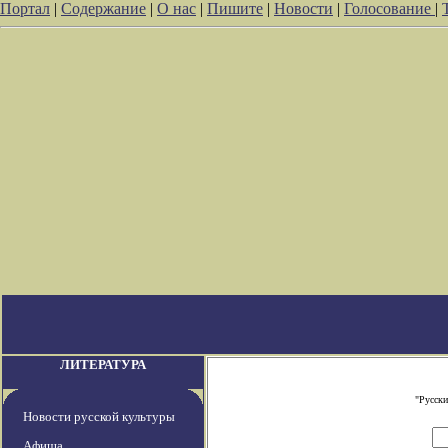
Портал
|
Содержание
|
О нас
|
Пишите
|
Новости
|
Голосование
|
ЛИТЕРАТУРА
"Русски
Новости русской культуры
Афиша