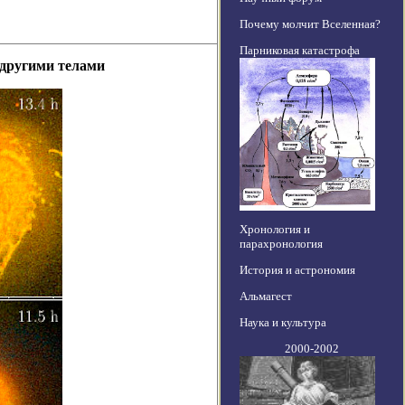
Почему молчит Вселенная?
Парниковая катастрофа
 другими телами
Хронология и
парахронология
История и астрономия
Альмагест
Наука и культура
2000-2002