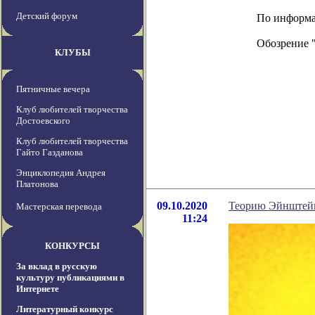
Детский форум
По информаци
Обозрение 
КЛУБЫ
Пятничные вечера
Клуб любителей творчества
Достоевского
Клуб любителей творчества
Гайто Газданова
Энциклопедия Андрея
Платонова
09.10.2020
Теорию Эйнштейн
Мастерская перевода
11:24
КОНКУРСЫ
За вклад в русскую
культуру публикациями в
Интернете
Литературный конкурс