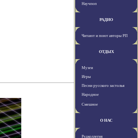
Научпоп
РАДИО
Читают и поют авторы РП
ОТДЫХ
Музеи
Игры
Песни русского застолья
Народное
Смешное
О НАС
Редколлегия