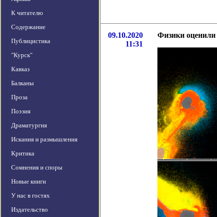
К читателю
Содержание
09.10.2020
Физики оценили 
Публицистика
11:31
"Курск"
Кавказ
Балканы
Проза
Поэзия
Драматургия
Искания и размышления
Критика
Сомнения и споры
Новые книги
У нас в гостях
Издательство