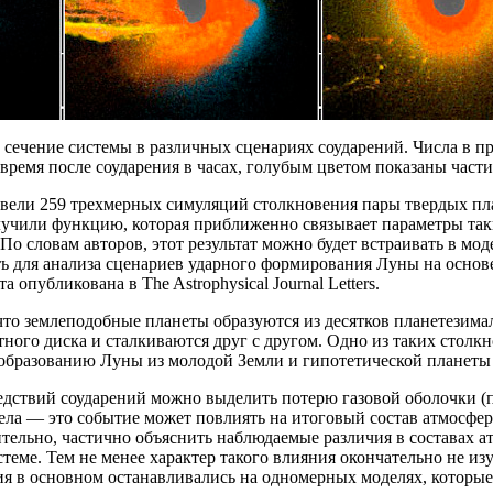
сечение системы в различных сценариях соударений. Числа в п
время после соударения в часах, голубым цветом показаны част
вели 259 трехмерных симуляций столкновения пары твердых пл
лучили функцию, которая приближенно связывает параметры так
По словам авторов, этот результат можно будет встраивать в мод
ть для анализа сценариев ударного формирования Луны на осно
а опубликована в The Astrophysical Journal Letters.
что землеподобные планеты образуются из десятков планетезима
ного диска и сталкиваются друг с другом. Одно из таких столкн
 образованию Луны из молодой Земли и гипотетической планеты
едствий соударений можно выделить потерю газовой оболочки 
ела — это событие может повлиять на итоговый состав атмосфе
тельно, частично объяснить наблюдаемые различия в составах а
стеме. Тем не менее характер такого влияния окончательно не и
я в основном останавливались на одномерных моделях, которые