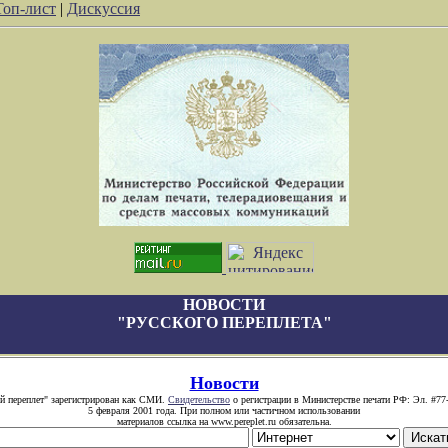
Топ-лист
|
Дискуссия
НОВОСТИ
"РУССКОГО ПЕРЕПЛЕТА"
Новости
й переплет" зарегистрирован как СМИ.
Свидетельство
о регистрации в Министерстве печати РФ: Эл. #77
5 февраля 2001 года. При полном или частичном использовании
материалов ссылка на www.pereplet.ru обязательна.