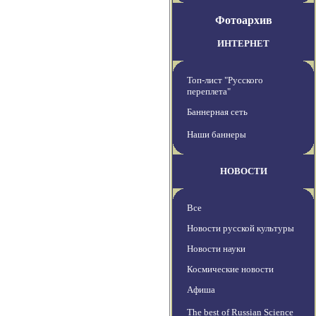
Фотоархив
ИНТЕРНЕТ
Топ-лист "Русского
переплета"
Баннерная сеть
Наши баннеры
НОВОСТИ
Все
Новости русской культуры
Новости науки
Космические новости
Афиша
The best of Russian Science