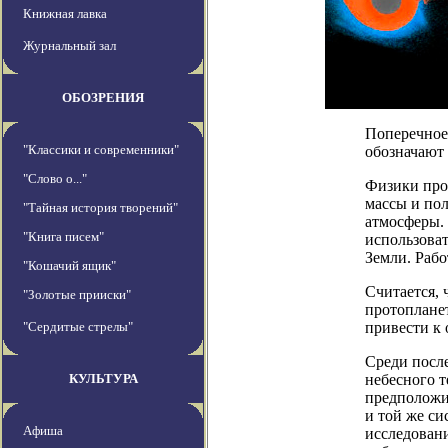
Книжная лавка
Журнальный зал
ОБОЗРЕНИЯ
Поперечное 
"Классики и современники"
обозначают 
"Слово о..."
Физики про
массы и по
"Тайная история творений"
атмосферы. 
"Книга писем"
использова
Земли. Работ
"Кошачий ящик"
Считается, 
"Золотые прииски"
протопланет
"Сердитые стрелы"
привести к
Среди посл
КУЛЬТУРА
небесного т
предположи
и той же си
Афиша
исследовани