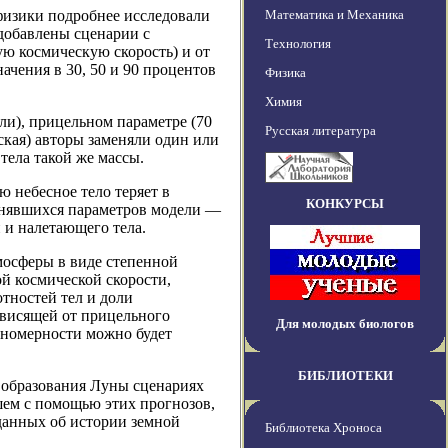
физики подробнее исследовали
Математика и Механика
 добавлены сценарии с
Технология
ю космическую скорость) и от
ачения в 30, 50 и 90 процентов
Физика
Химия
ли), прицельном параметре (70
Русская литература
ская) авторы заменяли один или
тела такой же массы.
 небесное тело теряет в
КОНКУРСЫ
менявшихся параметров модели —
 и налетающего тела.
мосферы в виде степенной
ой космической скорости,
тностей тел и доли
ависящей от прицельного
Для молодых биологов
ономерности можно будет
БИБЛИОТЕКИ
м образования Луны сценариях
шем с помощью этих прогнозов,
данных об истории земной
Библиотека Хроноса