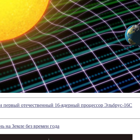
ли первый отечественный 16-ядерный процессор Эльбрус-16С
ь на Земле без времен года