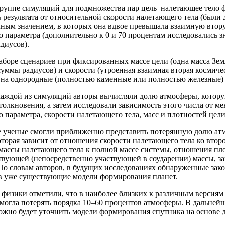
группе симуляций для подмножества пар цель–налетающее тело 
 результата от относительной скорости налетающего тела (были
ным значением, в которых она вдвое превышала взаимную втору
 параметра (дополнительно к 0 и 70 процентам исследовались зн
диусов).
аборе сценариев при фиксированных массе цели (одна масса Зем
уммы радиусов) и скорости (утроенная взаимная вторая космиче
 на однородные (полностью каменные или полностью железные) 
аждой из симуляций авторы вычисляли долю атмосферы, которую
столкновения, а затем исследовали зависимость этого числа от 
 параметра, скорости налетающего тела, масс и плотностей цели
те ученые смогли приближенно представить потерянную долю ат
торая зависит от отношения скорости налетающего тела ко втор
ассы налетающего тела к полной массе системы, отношения пло
твующей (непосредственно участвующей в соударении) массы, з
 По словам авторов, в будущих исследованиях обнаруженные зак
 в уже существующие модели формирования планет.
 физики отметили, что в наиболее близких к различным версия
могла потерять порядка 10–60 процентов атмосферы. В дальней
можно будет уточнить модели формирования спутника на основе 