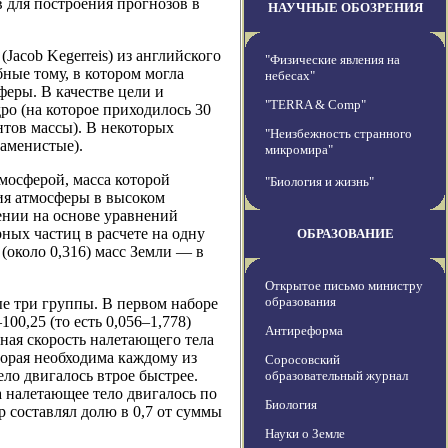
 для построения прогнозов в
НАУЧНЫЕ ОБОЗРЕНИЯ
acob Kegerreis) из английского
"Физические явления на
ные тому, в котором могла
небесах"
феры. В качестве цели и
"TERRA & Comp"
о (на которое приходилось 30
тов массы). В некоторых
"Неизбежность странного
аменистые).
микромира"
тмосферой, масса которой
"Биология и жизнь"
ния атмосферы в высоком
ении на основе уравнений
ных частиц в расчете на одну
ОБРАЗОВАНИЕ
(около 0,316) масс Земли — в
Открытое письмо министру
образования
ые три группы. В первом наборе
00,25 (то есть 0,056–1,778)
Антиреформа
ная скорость налетающего тела
торая необходима каждому из
Соросовский
ело двигалось втрое быстрее.
образовательный журнал
 налетающее тело двигалось по
Биология
 составлял долю в 0,7 от суммы
Науки о Земле