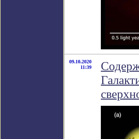
09.10.2020
Содерж
11:39
Галакт
сверхн