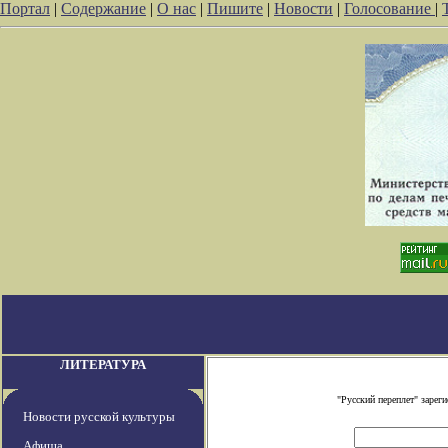
Портал
|
Содержание
|
О нас
|
Пишите
|
Новости
|
Голосование
|
ЛИТЕРАТУРА
"Русский переплет" заре
Новости русской культуры
Афиша