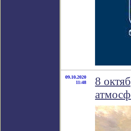
09.10.2020
8 октя
11:48
атмосф