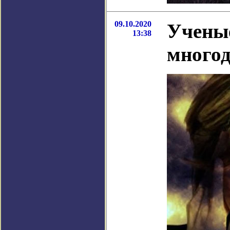
09.10.2020
Ученые
13:38
многод