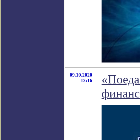
09.10.2020
«Поеда
12:16
финанс