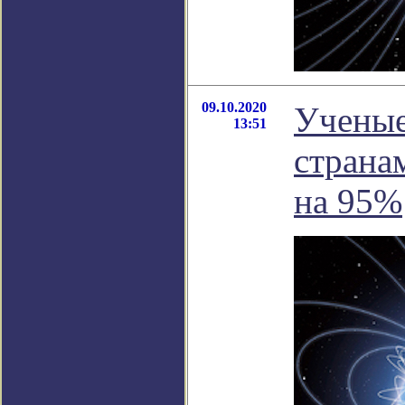
09.10.2020
Ученые
13:51
страна
на 95%