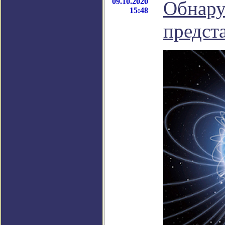
09.10.2020
Обнару
15:48
предст