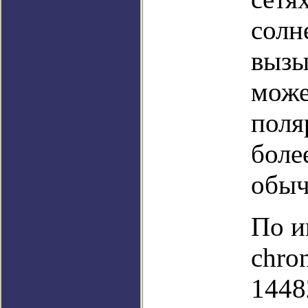
солн
вызы
може
поля
боле
обыч
По и
chro
1448