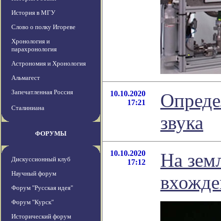
История в МГУ
Слово о полку Игореве
Хронология и
парахронология
Астрономия и Хронология
Альмагест
Запечатленная Россия
10.10.2020
Опреде
17:21
Сталиниана
звука
ФОРУМЫ
10.10.2020
На зем
Дискуссионный клуб
17:12
Научный форум
вхожде
Форум "Русская идея"
Форум "Курск"
Исторический форум