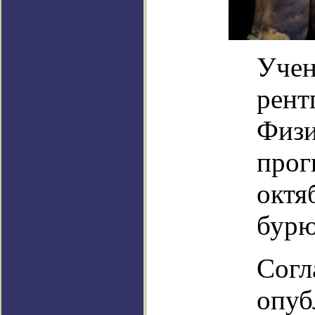
Учен
рент
Физи
прог
октя
бурю
Согл
опуб