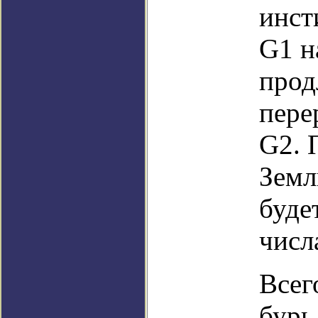
инст
G1 н
прод
пере
G2. 
Земл
буде
числ
Всег
бурь