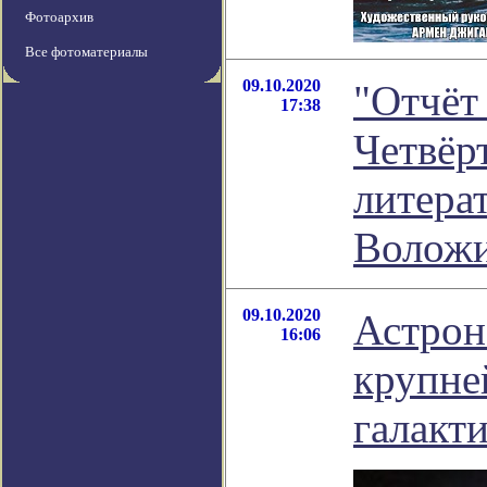
Фотоархив
Все фотоматериалы
09.10.2020
"Отчёт
17:38
Четвёрт
литера
Волож
09.10.2020
Астрон
16:06
крупне
галакт