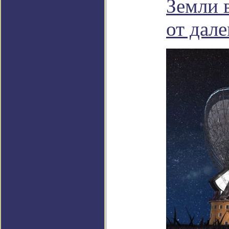
Земли 
от дале