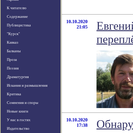
К читателю
Содержание
10.10.2020
Евгени
Публицистика
21:05
"Курск"
перепл
Кавказ
Балканы
Проза
Поэзия
Драматургия
Искания и размышления
Критика
Сомнения и споры
Новые книги
10.10.2020
У нас в гостях
Обнару
17:38
Издательство