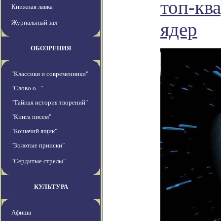
топ-кв
Книжная лавка
Журнальный зал
ядер
ОБОЗРЕНИЯ
"Классики и современники"
"Слово о..."
"Тайная история творений"
"Книга писем"
"Кошачий ящик"
"Золотые прииски"
"Сердитые стрелы"
КУЛЬТУРА
Афиша