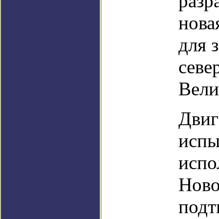
разр
нова
для 
севе
Вели
Двиг
испы
испо
Ново
подт