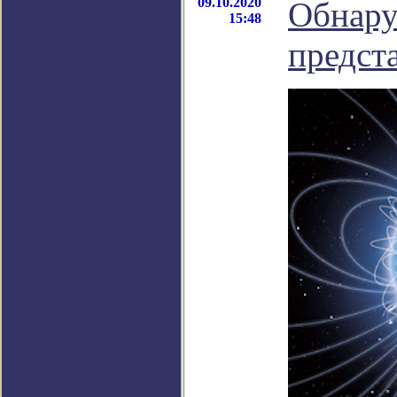
09.10.2020
Обнару
15:48
предст