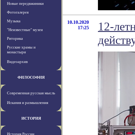
Новые передвжиники
Фотогалерея
Музыка
10.10.2020
12-лет
17:25
"Неизвестные" музеи
действ
Риторика
Русские храмы и
монастыри
Видеоархив
ФИЛОСОФИЯ
Современная русская мысль
Искания и размышления
ИСТОРИЯ
История России