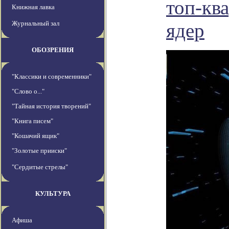
топ-кв
Книжная лавка
Журнальный зал
ядер
ОБОЗРЕНИЯ
"Классики и современники"
"Слово о..."
"Тайная история творений"
"Книга писем"
"Кошачий ящик"
"Золотые прииски"
"Сердитые стрелы"
КУЛЬТУРА
Афиша