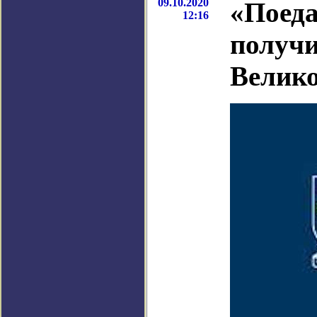
09.10.2020
«Поеда
12:16
получи
Велик