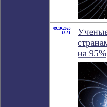
09.10.2020
Ученые
13:51
страна
на 95%