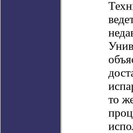
Техн
веде
неда
Унив
объя
дост
испа
то ж
проц
испо