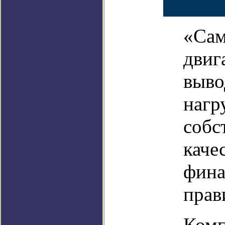
«Сам
двиг
выво
нагр
собс
каче
фина
прав
Комп