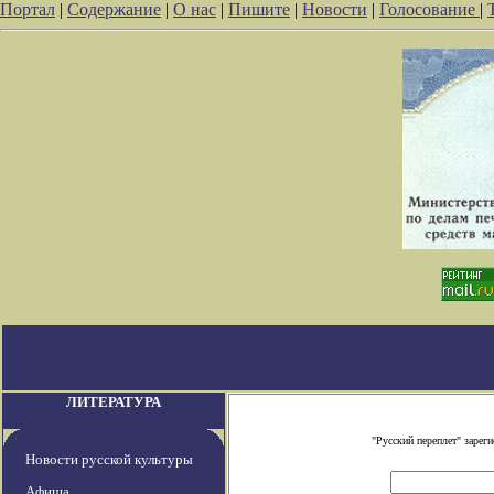
Портал
|
Содержание
|
О нас
|
Пишите
|
Новости
|
Голосование
|
ЛИТЕРАТУРА
"Русский переплет" заре
Новости русской культуры
Афиша