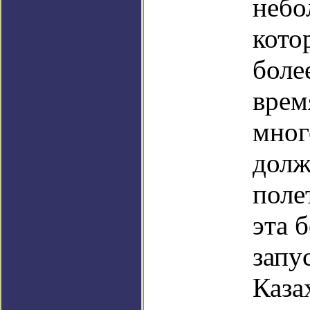
небо
кото
боле
врем
мног
долж
поле
эта 
запу
Каза