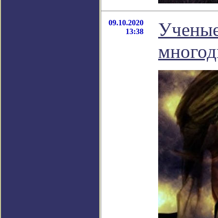
09.10.2020
Ученые
13:38
многод