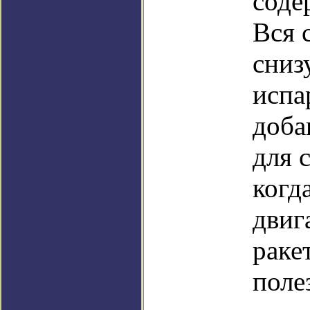
соде
Вся 
сниз
испа
доба
для 
когд
двиг
раке
поле