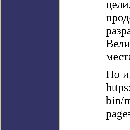
цели
прод
разр
Вели
мест
По и
https
bin/
page