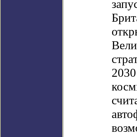
запу
Брит
откр
Вели
стра
2030
косм
счит
авто
возм