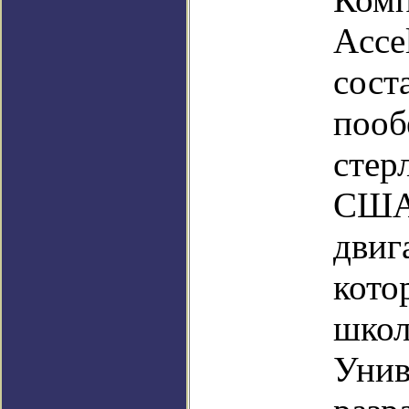
Acce
сост
пооб
стер
США]
двиг
кото
школ
Унив