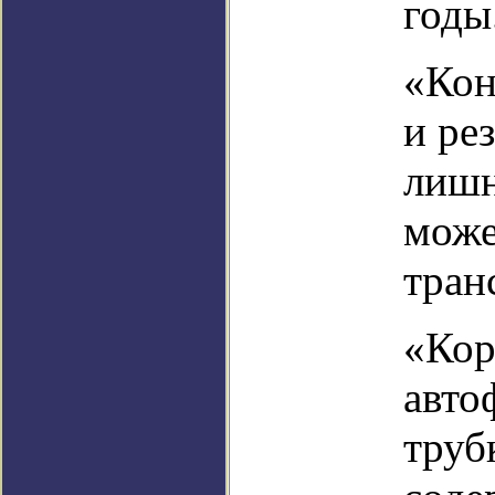
годы
«Кон
и ре
лишн
може
тран
«Кор
авто
труб