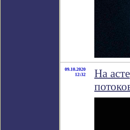
09.10.2020
На аст
12:32
потоко