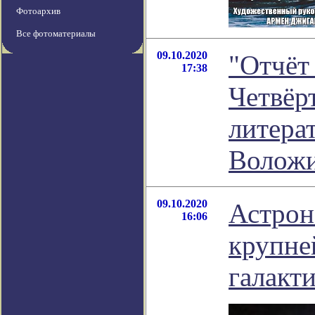
Фотоархив
Все фотоматериалы
09.10.2020
"Отчёт
17:38
Четвёрт
литера
Волож
09.10.2020
Астрон
16:06
крупне
галакт