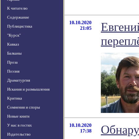
К читателю
Содержание
10.10.2020
Евгени
Публицистика
21:05
"Курск"
перепл
Кавказ
Балканы
Проза
Поэзия
Драматургия
Искания и размышления
Критика
Сомнения и споры
Новые книги
10.10.2020
У нас в гостях
Обнару
17:38
Издательство