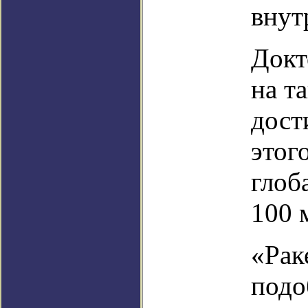
внут
Докт
на т
дост
этог
глоб
100 
«Рак
подо