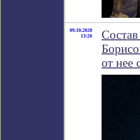
09.10.2020
Состав
13:26
Борисо
от нее 