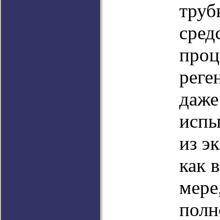
труб
сред
проц
реге
даже
испы
из э
как 
мере
полн