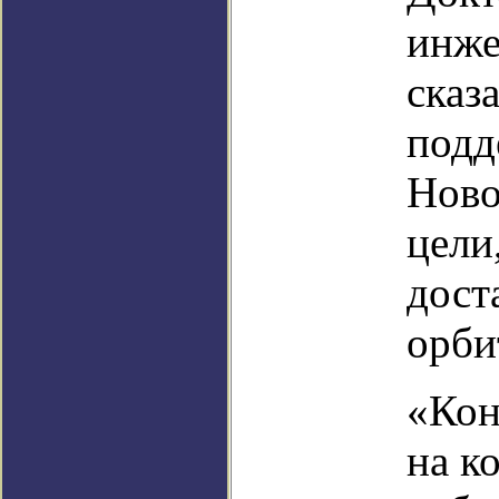
инже
сказ
подд
Ново
цели
дост
орби
«Кон
на к