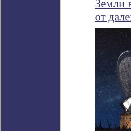
Земли 
от дале