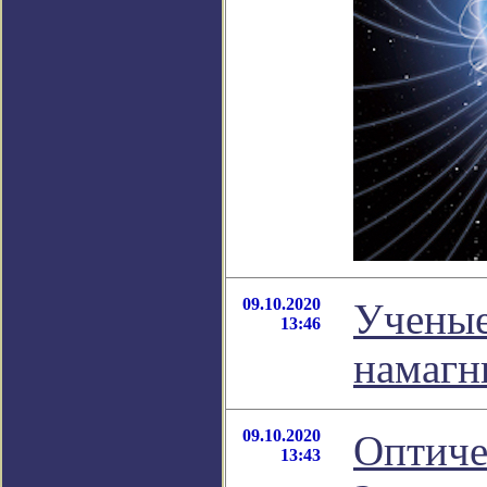
09.10.2020
Ученые
13:46
намагн
09.10.2020
Оптиче
13:43