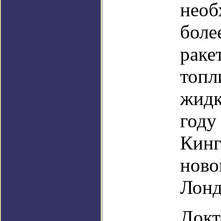
необ
боле
раке
топл
жидк
году
Кинг
ново
Лонд
Докт