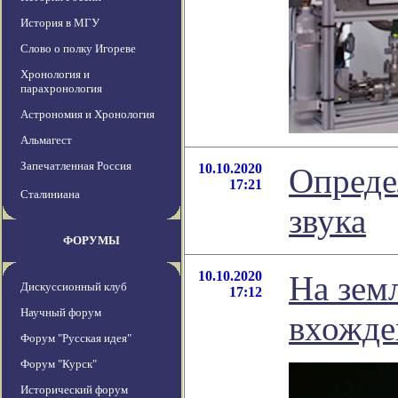
История в МГУ
Слово о полку Игореве
Хронология и
парахронология
Астрономия и Хронология
Альмагест
Запечатленная Россия
10.10.2020
Опреде
17:21
Сталиниана
звука
ФОРУМЫ
10.10.2020
На зем
Дискуссионный клуб
17:12
Научный форум
вхожде
Форум "Русская идея"
Форум "Курск"
Исторический форум