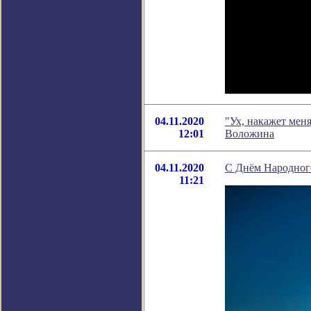
04.11.2020
"Ух, накажет мен
12:01
Воложина
04.11.2020
С Днём Народног
11:21