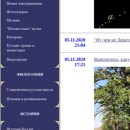
Новые передвжиники
Фотогалерея
Музыка
"Неизвестные" музеи
Риторика
05.11.2020
"Ну чем не Левит
21:04
Русские храмы и
монастыри
05.11.2020
Выяснилось, каку
Видеоархив
17:21
ФИЛОСОФИЯ
Современная русская мысль
Искания и размышления
ИСТОРИЯ
История России