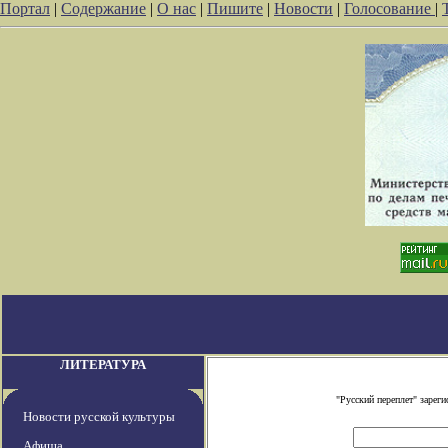
Портал
|
Содержание
|
О нас
|
Пишите
|
Новости
|
Голосование
|
ЛИТЕРАТУРА
"Русский переплет" заре
Новости русской культуры
Афиша