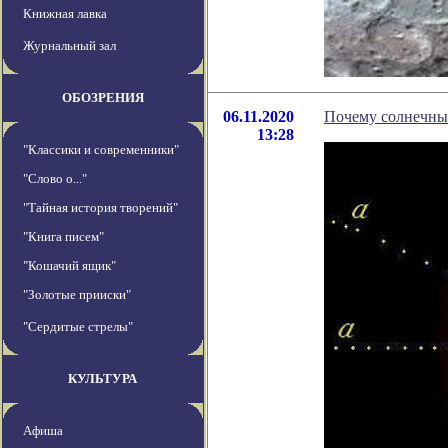
Книжная лавка
Журнальный зал
ОБОЗРЕНИЯ
06.11.2020
Почему солнечны
13:28
"Классики и современники"
"Слово о..."
"Тайная история творений"
"Книга писем"
"Кошачий ящик"
"Золотые прииски"
"Сердитые стрелы"
КУЛЬТУРА
Афиша