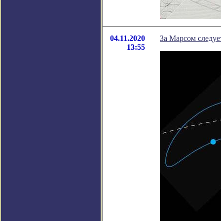
04.11.2020
За Марсом следуе
13:55