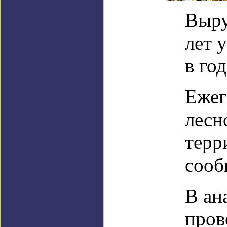
Выру
лет 
в год
Ежег
лесн
терр
сооб
В ан
пров