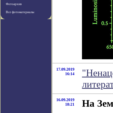
Фотоархив
Все фотоматериалы
17.09.2019
"Ненац
16:14
литера
16.09.2019
На Зем
18:21