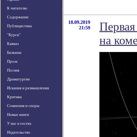
К читателю
Содержание
18.09.2019
Первая
Публицистика
21:59
"Курск"
на ком
Кавказ
Балканы
Проза
Поэзия
Драматургия
Искания и размышления
Критика
Сомнения и споры
Новые книги
У нас в гостях
Издательство