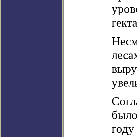
уров
гекта
Несм
леса
выру
увел
Согл
было
году