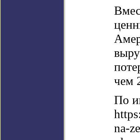
Вмес
ценн
Амер
выру
поте
чем 
По и
https
na-z