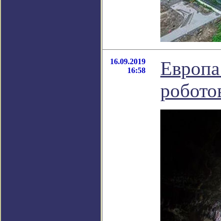
16.09.2019
Европа
16:58
робото