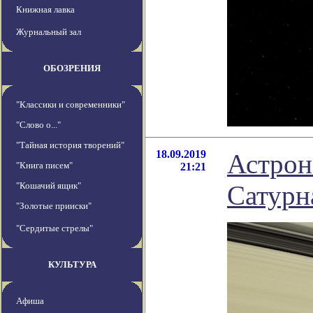
Книжная лавка
Журнальный зал
ОБОЗРЕНИЯ
"Классики и современники"
"Слово о..."
"Тайная история творений"
18.09.2019
Астрон
"Книга писем"
21:21
"Кошачий ящик"
Сатурн
"Золотые прииски"
"Сердитые стрелы"
КУЛЬТУРА
Афиша