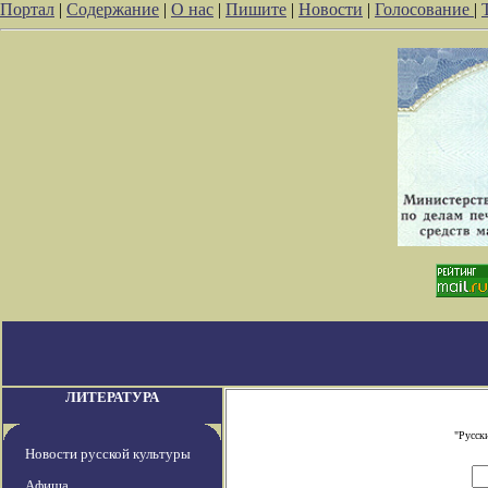
Портал
|
Содержание
|
О нас
|
Пишите
|
Новости
|
Голосование
|
ЛИТЕРАТУРА
"Русск
Новости русской культуры
Афиша