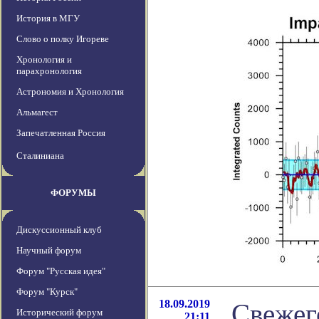
История в МГУ
Слово о полку Игореве
Хронология и
парахронология
Астрономия и Хронология
Альмагест
Запечатленная Россия
Сталиниана
ФОРУМЫ
Дискуссионный клуб
Научный форум
Форум "Русская идея"
Форум "Курск"
18.09.2019
Свежег
Исторический форум
21:11