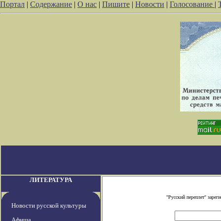
Портал
|
Содержание
|
О нас
|
Пишите
|
Новости
|
Голосование
|
ЛИТЕРАТУРА
"Русский переплет" заре
Новости русской культуры
Афиша