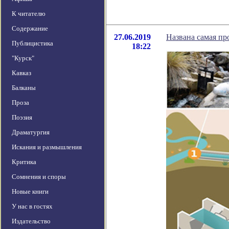
К читателю
Содержание
27.06.2019
Названа самая пр
Публицистика
18:22
"Курск"
Кавказ
Балканы
Проза
Поэзия
Драматургия
Искания и размышления
Критика
Сомнения и споры
Новые книги
У нас в гостях
Издательство