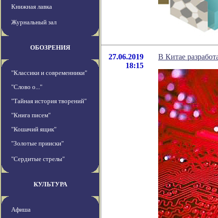
Книжная лавка
Журнальный зал
ОБОЗРЕНИЯ
27.06.2019
В Китае разработ
18:15
"Классики и современники"
"Слово о..."
"Тайная история творений"
"Книга писем"
"Кошачий ящик"
"Золотые прииски"
"Сердитые стрелы"
КУЛЬТУРА
Афиша