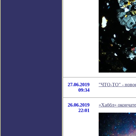
27.06.2019
"ЧТО-ТО" - ново
09:34
26.06.2019
«Хаббл» окончате
22:01