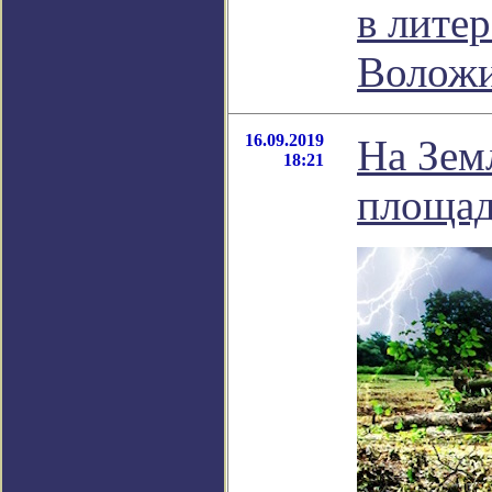
в лите
Волож
16.09.2019
На Зем
18:21
площад