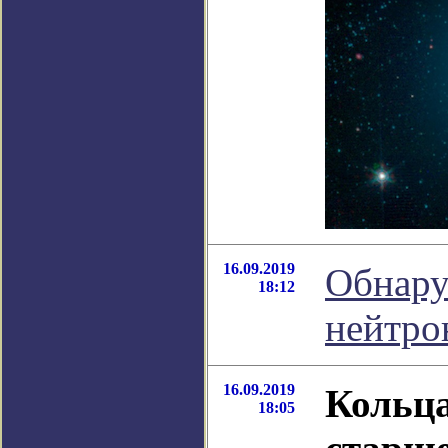
16.09.2019
Обнару
18:12
нейтро
16.09.2019
Кольца
18:05