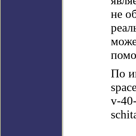
явля
не о
реал
може
помо
По и
spac
v-40-
schit