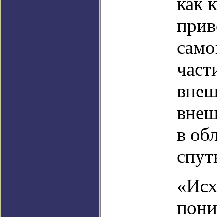
как 
прив
само
част
внеш
внеш
в об
спут
«Исх
пони