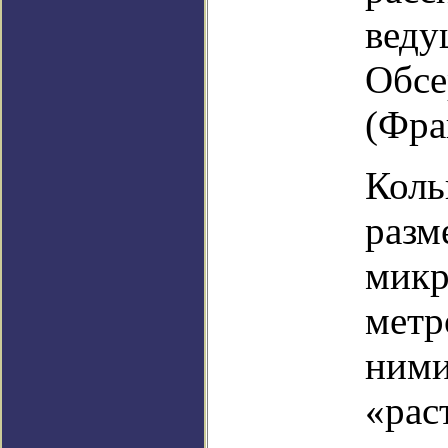
веду
Обсе
(Фра
Коль
разм
микр
метр
ними
«рас