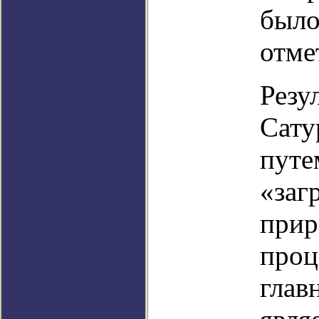
было
отме
Резу
Сату
путе
«заг
прир
проц
глав