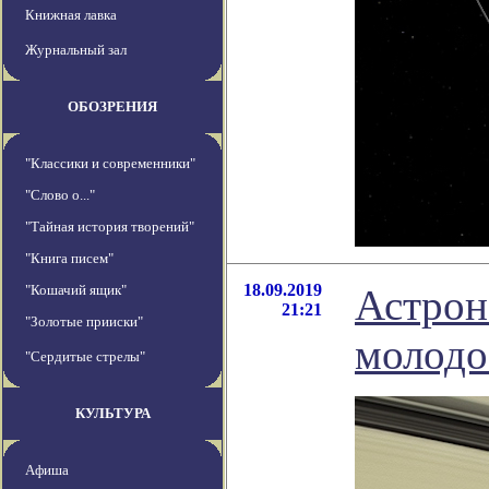
Книжная лавка
Журнальный зал
ОБОЗРЕНИЯ
"Классики и современники"
"Слово о..."
"Тайная история творений"
"Книга писем"
18.09.2019
"Кошачий ящик"
Астрон
21:21
"Золотые прииски"
молодо
"Сердитые стрелы"
КУЛЬТУРА
Афиша