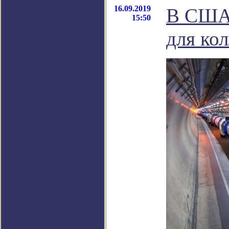
16.09.2019
В США 
15:50
для ко