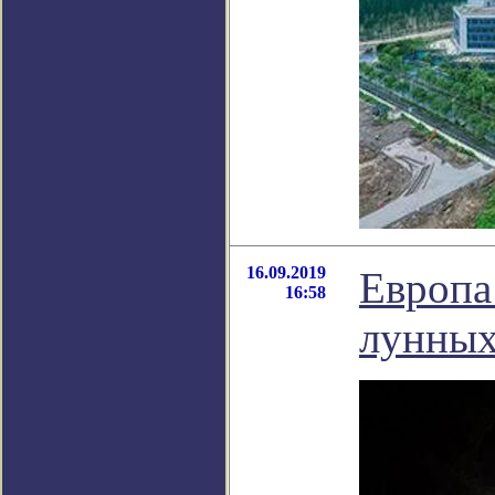
16.09.2019
Европа
16:58
лунных