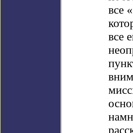
все 
кото
все 
неоп
пунк
вним
мисс
осно
намн
расс