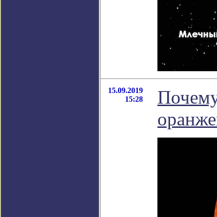
15.09.2019
Почему
15:28
оранже