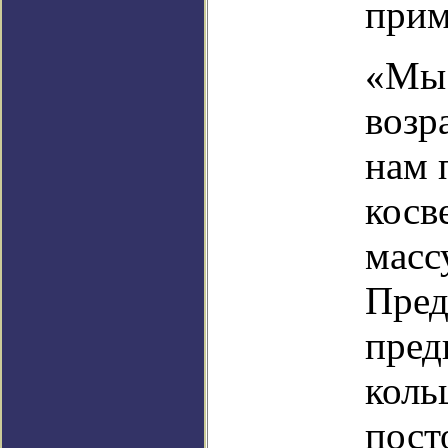
прим
«Мы 
возр
нам 
косв
масс
Пред
пред
коль
пост