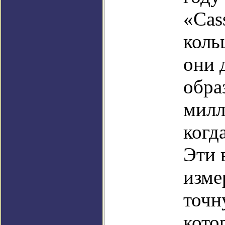
«Cas
коль
они 
обра
милл
когд
Эти 
изме
точн
кото