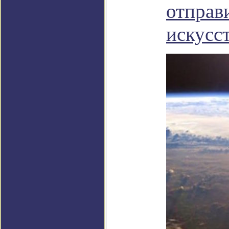
отправ
искусс