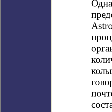
Одна
пред
Astr
проц
орга
коли
коль
гово
почт
сост