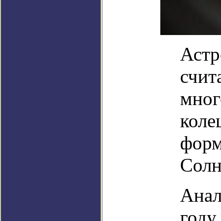
Астр
счит
мног
коле
форм
Солн
Анал
году