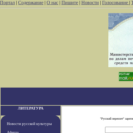
Портал
|
Содержание
|
О нас
|
Пишите
|
Новости
|
Голосование
|
ЛИТЕРАТУРА
"Русский переплет" заре
Новости русской культуры
Афиша