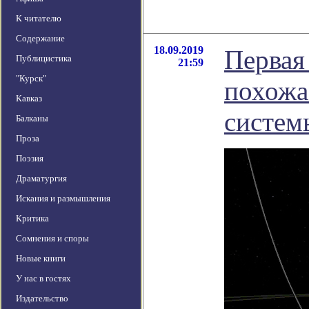
К читателю
Содержание
18.09.2019
Первая
Публицистика
21:59
"Курск"
похожа
Кавказ
систем
Балканы
Проза
Поэзия
Драматургия
Искания и размышления
Критика
Сомнения и споры
Новые книги
У нас в гостях
Издательство