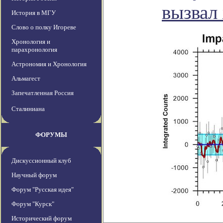
вызвал
История в МГУ
Слово о полку Игореве
Хронология и
парахронология
Астрономия и Хронология
Альмагест
Запечатленная Россия
Сталиниана
ФОРУМЫ
Дискуссионный клуб
Научный форум
Форум "Русская идея"
Форум "Курск"
Исторический форум