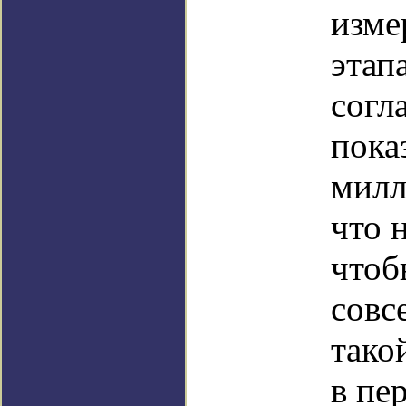
изме
этап
согл
пока
милл
что 
чтоб
совс
тако
в пе