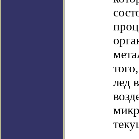
сост
проц
орга
мета
того
лед 
возд
микр
теку