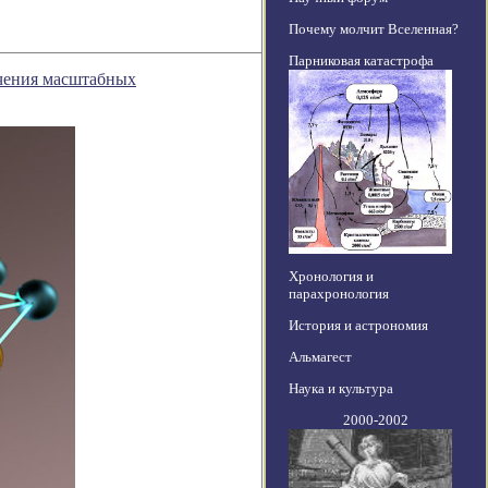
Почему молчит Вселенная?
Парниковая катастрофа
ечения масштабных
Хронология и
парахронология
История и астрономия
Альмагест
Наука и культура
2000-2002