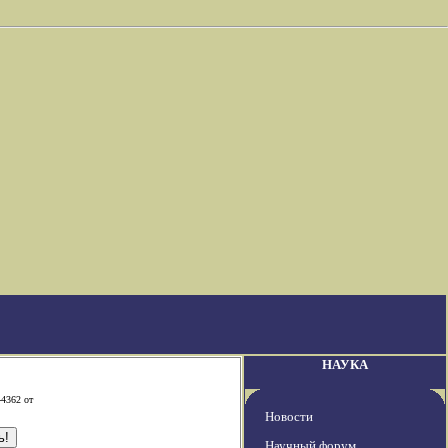
НАУКА
-4362 от
Новости
Научный форум