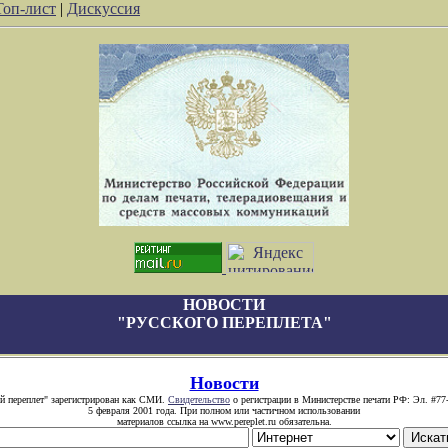
Топ-лист
|
Дискуссия
НОВОСТИ
"РУССКОГО ПЕРЕПЛЕТА"
Новости
й переплет" зарегистрирован как СМИ.
Свидетельство
о регистрации в Министерстве печати РФ: Эл. #77
5 февраля 2001 года. При полном или частичном использовании
материалов ссылка на www.pereplet.ru обязательна.