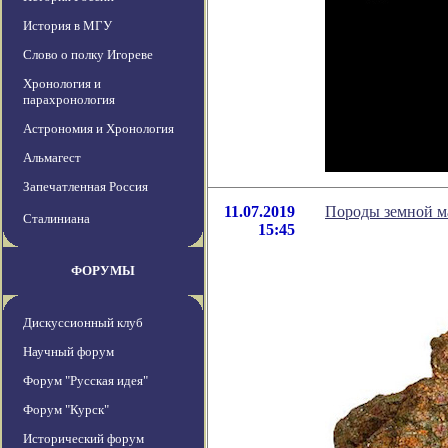
История в МГУ
Слово о полку Игореве
Хронология и
парахронология
Астрономия и Хронология
Альмагест
Запечатленная Россия
11.07.2019
Породы земной м
Сталиниана
15:45
ФОРУМЫ
Дискуссионный клуб
Научный форум
Форум "Русская идея"
Форум "Курск"
Исторический форум