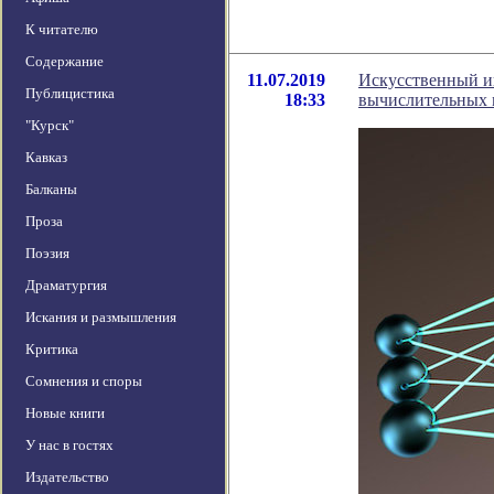
К читателю
Содержание
11.07.2019
Искусственный и
Публицистика
18:33
вычислительных
"Курск"
Кавказ
Балканы
Проза
Поэзия
Драматургия
Искания и размышления
Критика
Сомнения и споры
Новые книги
У нас в гостях
Издательство