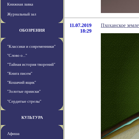
Книжная лавка
Журнальный зал
11.07.2019
Пхоханское земле
ОБОЗРЕНИЯ
18:29
"Классики и современники"
"Слово о..."
"Тайная история творений"
"Книга писем"
"Кошачий ящик"
"Золотые прииски"
"Сердитые стрелы"
КУЛЬТУРА
Афиша