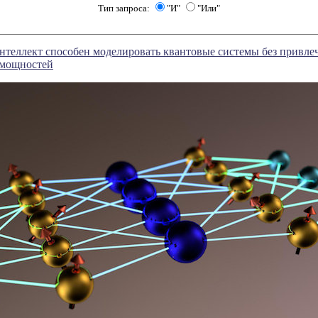
Тип запроса:
"И"
"Или"
нтеллект способен моделировать квантовые системы без привл
 мощностей