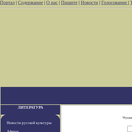
Портал
|
Содержание
|
О нас
|
Пишите
|
Новости
|
Голосование
|
ЛИТЕРАТУРА
"Русски
Новости русской культуры
Афиша