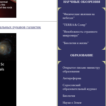
НАУЧНЫЕ ОБОЗРЕНИЯ
"Физические явления на
небесах"
"TERRA & Comp"
ральных рукавов галактик
"Неизбежность странного
микромира"
"Биология и жизнь"
ОБРАЗОВАНИЕ
Открытое письмо министру
образования
Антиреформа
Соросовский
образовательный журнал
Биология
Науки о Земле