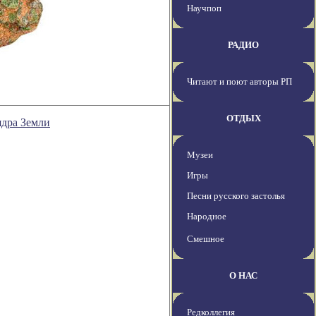
Научпоп
РАДИО
Читают и поют авторы РП
ОТДЫХ
ядра Земли
Музеи
Игры
Песни русского застолья
Народное
Смешное
О НАС
Редколлегия