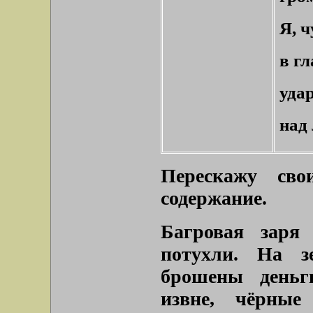
Я, 
в г
уда
над
Перескажу сво
содержание.
Багровая заря
потухли. На з
брошены деньг
извне, чёрные