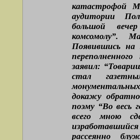
катастрофой Ма
аудитории Пол
большой веч
комсомолу”. М
Появившись на 
переполненного
заявил: “Товари
стал газет
монументальных 
докажу обратно
поэму “Во весь 
всего мною сде
изработавшийс
рассеянно блу