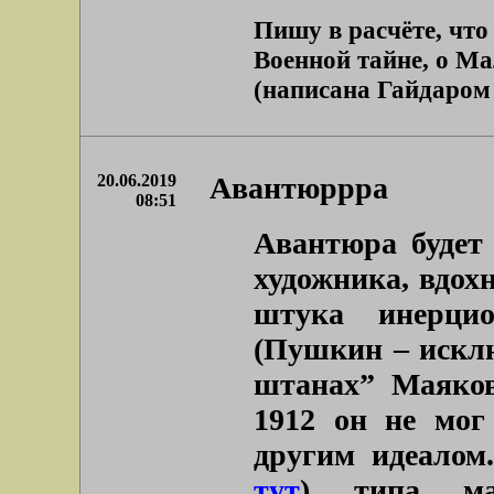
Пишу в расчёте, что
Военной тайне, о М
(написана Гайдаром в
20.06.2019
Авантюррра
08:51
Авантюра будет 
художника, вдох
штука инерци
(Пушкин – исклю
штанах” Маяков
1912 он не мог
другим идеалом
тут
) типа ма