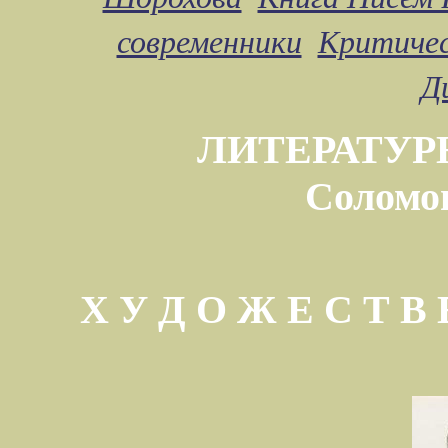
современники
Критичес
Д
ЛИТЕРАТУР
Соломо
Х У Д О Ж Е С Т 