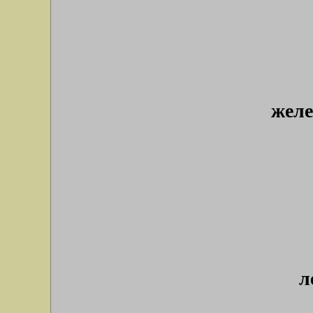
желе
л