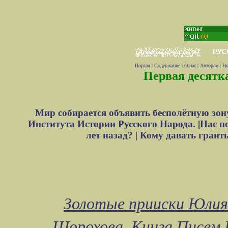
Портал
|
Содержание
|
О нас
|
Авторам
|
Но
Первая десятк
Мир собирается объявить бесполётную зон
Института Истории Русского Народа.
|
Нас п
лет назад? |
Кому давать грант
Золотые прииски Юлия
Шорохова
Книга Писем 