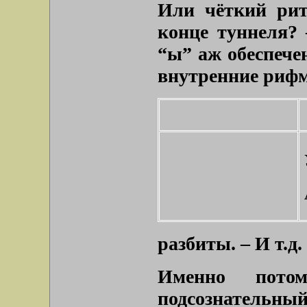
Или чёткий рит
конце туннеля?
“ы” аж обеспеч
внутренние рифм
разбиты. – И т.д.
Именно пото
подсознатель