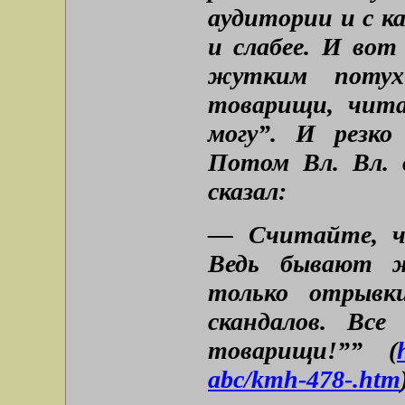
аудитории и с к
и слабее. И вот
жутким потух
товарищи, чита
могу”. И резко 
Потом Вл. Вл. 
сказал:
— Считайте, ч
Ведь бывают ж
только отрывк
скандалов. Все
товарищи!”” (
abc/kmh-478-.htm