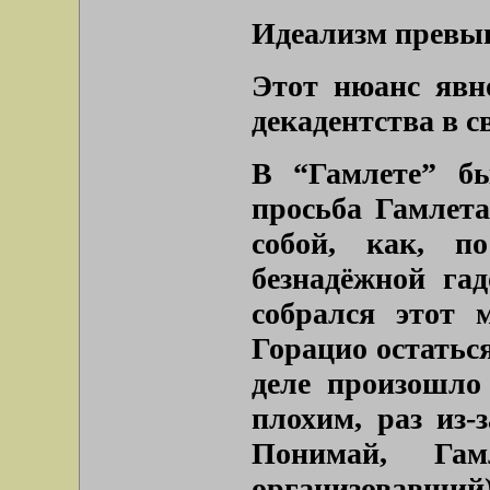
Идеализм превы
Этот нюанс явн
декадентства в с
В “Гамлете” б
просьба Гамлета
собой, как, п
безнадёжной гад
собрался этот 
Горацио остаться
деле произошло
плохим, раз из-
Понимай, Га
организовавший)