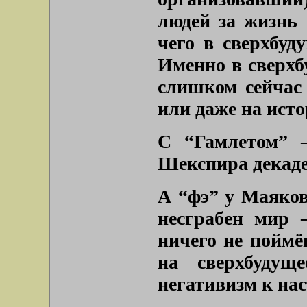
людей за жизнь 
чего в сверхбуд
Именно в сверхб
слишком сейчас 
или даже на исто
С “Гамлетом” 
Шекспира декаде
А “фэ” у Маяков
несграбен мир 
ничего не пойм
на сверхбуду
негативизм к на