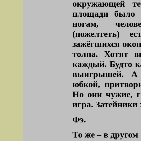
окружающей те
площади было 
ногам, челов
(пожелтеть) е
зажёгшихся окон
толпа. Хотят в
каждый. Будто к
выигрышей. А 
юбкой, притвор
Но они чужие, г
игра. Затейники 
Фэ.
То же – в другом