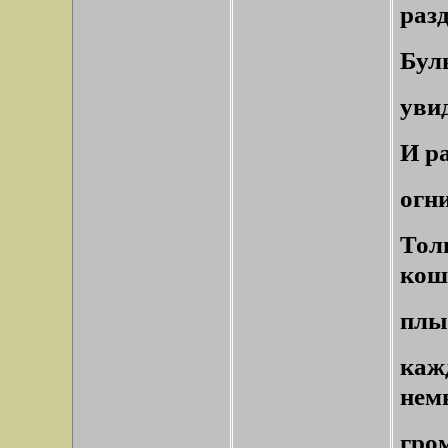
раз
Бул
увид
И р
огн
Тол
кош
плы
ка
нем
гром