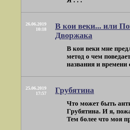
Я . . .
26.06.2019
В кои веки... или П
10:18
Дворжака
В кои веки мне пред
метод о чем поведае
названия и времени с
25.06.2019
Грубятина
17:57
Что может быть ант
Грубятина. И я, пожа
Тем более что моя пр