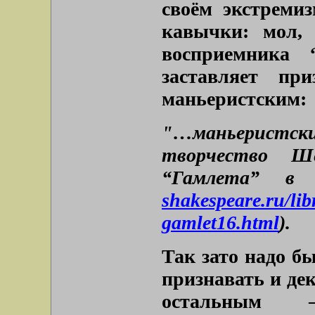
своём экстремиз
кавычки: мол, 
восприемника “
заставляет при
маньеристским:
"…маньерист
творчество Ш
“Гамлета” в 
shakespeare.ru/lib
gamlet16.html
).
Так зато надо б
признавать и де
остальным –