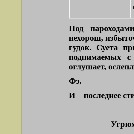
Под пароходам
нехорош, избыто
гудок. Суета п
поднимаемых с
оглушает, ослепл
Фэ.
И – последнее ст
Угрюм