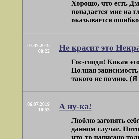
Хорошо, что есть Д
попадается мне на гл
оказывается ошибкой.
07.07.2019
Не красит это Некр
08:22
Гос-споди! Какая эт
Полная зависимость 
такого не помню. (Я 
06.07.2019
А ну-ка!
10:53
Люблю загонять себя
данном случае. Потом
что-то написано толк