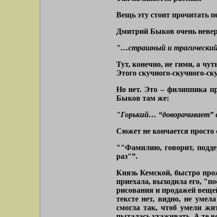
Вещь эту стоит прочитать п
Дмитрий Быков очень неверн
"…страшный и трагический
Тут, конечно, не гимн, а чу
Этого скучного-скучного-ск
Но нет. Это – филиппика п
Быков там же:
"Горький… “доворачивает”
Сюжет не кончается просто
""Фамилию, говорит, подде
раз"”.
Князь Кемской, быстро прож
приехала, выходила его,
"по
рисования и продажей вещей 
тексте нет, видно, не умел
смогла так, чтоб умели жи
пыталась ухаживать. А те во