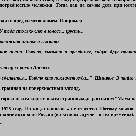
потребностью человека. Тогда как на самом деле при комм
одили предзнаменованием. Например:
тебя столько слез в голосе... грусть...
отложила шитье и сказала:
е поют. Бывало, выпьют о празднике, сядут друг против 
голову, спросил Андрей.
о сделается... Быдто кто покличет куда...” (Шишков. В тайге).
 Страшная на поверхностный взгляд.
 с горьковским коротеньким страшным-де рассказом “Мамаша
1925 году. Но когда написан – не известно. Потому можно 
ание автора по России (во всяком случае – о тех временах):
”.