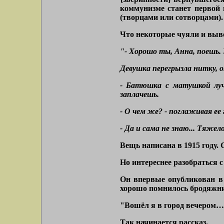
коммунизме станет первой 
(творцами или сотворцами).
Что некоторые чуяли и выв
"- Хорошо ты, Анна, поешь. У 
Девушка перегрызла нитку, 
- Батюшка с матушкой лучш
заплачешь.
- О чем же? - поглаживая ее 
- Да и сама не знаю... Тяжел
Вещь написана в 1915 году.
Но интереснее разобраться
Он впервые опубликован в 
хорошо помнилось бродяжнич
"Вошёл я в город вечером…
Так начинается рассказ.