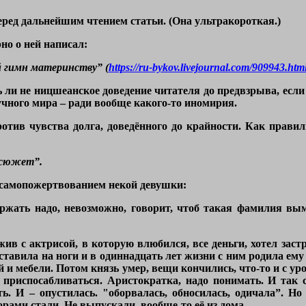
еред дальнейшим чтением статьи. (Она ультракороткая.)
о о ней написал:
 гимн материнству” (
https://ru-bykov.livejournal.com/909943.htm
ть ли не ницшеанское доведение читателя до предвзрыва, если
учного мира – ради вообще какого-то иномирия.
ротив чувства долга, доведённого до крайности. Как прави
 сюжет”.
 самопожертвованием некой девушки:
ржать надо, невозможно, говорит, чтоб такая фамилия вым
ив с актрисой, в которую влюбился, все деньги, хотел застр
ставила на ноги и в одиннадцать лет жизни с ним родила ему
и мебели. Потом князь умер, вещи кончились, что-то и с урок
а приспосабливаться. Аристократка, надо понимать. И так 
ть. И – опустилась.
"оборвалась, обносилась, одичала”.
Но 
рами стали. Не выпускали, вообще-то её из дома.