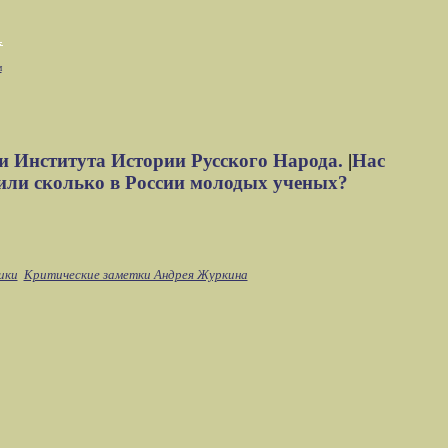
м
и Института Истории Русского Народа.
|
Нас
или сколько в России молодых ученых?
ики
Критические заметки Андрея Журкина