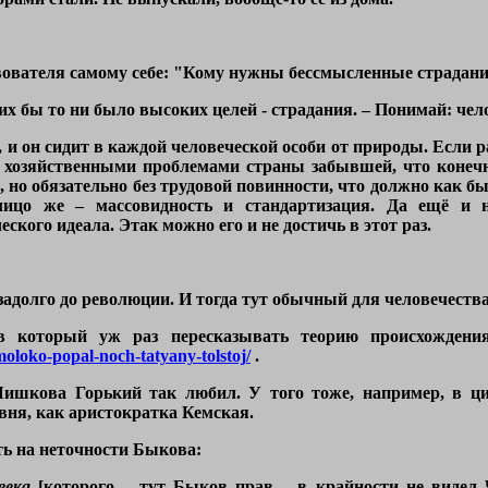
ователя самому себе:
"Кому нужны бессмысленные страдани
их бы то ни было высоких целей - страдания. – Понимай: чел
 и он сидит в каждой человеческой особи от природы. Если ра
за хозяйственными проблемами страны забывшей, что конеч
, но обязательно без трудовой повинности, что должно как бы
лицо же – массовидность и стандартизация. Да ещё и н
кого идеала. Этак можно его и не достичь в этот раз.
задолго до революции. И тогда тут обычный для человечества 
в который уж раз пересказывать теорию происхождения
moloko-popal-noch-tatyany-tolstoj/
.
Шишкова Горький так любил. У того тоже, например, в ци
евня, как аристократка Кемская.
ть на неточности Быкова:
века
[которого – тут Быков прав – в крайности не видел 