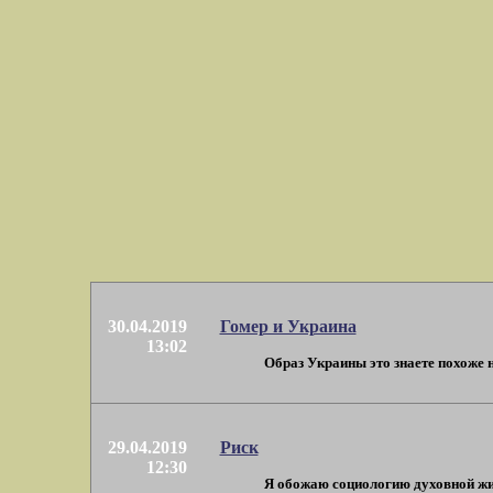
30.04.2019
Гомер и Украина
13:02
Образ Украины это знаете похоже на
29.04.2019
Риск
12:30
Я обожаю социологию духовной жиз