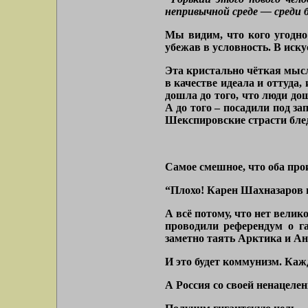
непривычной среде — среди б
Мы видим, что кого угодно 
убежав в условность. В иску
Эта кристально чёткая мысл
в качестве идеала и оттуда
дошла до того, что люди дош
А до того – посадили под за
Шекспировские страсти бле
Самое смешное, что оба про
“Плохо! Карен Шахназаров п
А всё потому, что нет вели
проводили референдум о га
заметно таять Арктика и Ан
И это будет коммунизм. Каж
А Россия со своей ненацеле