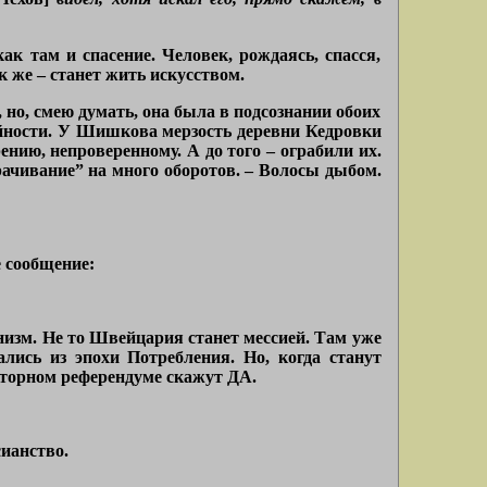
ак там и спасение. Человек, рождаясь, спасся,
к же – станет жить искусством.
но, смею думать, она была в подсознании обоих
райности. У Шишкова мерзость деревни Кедровки
ению, непроверенному. А до того – ограбили их.
орачивание” на много оборотов. – Волосы дыбом.
е сообщение:
низм. Не то Швейцария станет мессией. Там уже
лись из эпохи Потребления. Но, когда станут
овторном референдуме скажут ДА.
сианство.