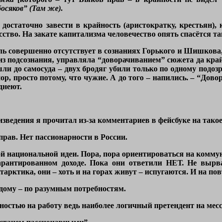
осяков” (Там же).
достаточно завести в крайность (аристократку, крестьян), к
сство. На закате капитализма человечество опять спасётся та
ь совершенно отсутствует в сознаниях Горького и Шишкова, 
, из подсознания, управляла “доворачиванием” сюжета да к
ли до самосуда – двух бродяг убили только по одному подозр
пор, просто потому, что чужие. А до того – напились. – “Дов
днеют.
изведения я прочитал из-за комментариев в фейсбуке на тако
рав. Нет пассионарности в России.
кой национальной идеи. Пора, пора ориентироваться на комму
рантированном доходе. Пока они ответили НЕТ. Не вырва
тарктика, они – хоть и на горах живут – испугаются. И на п
дому – по разумным потребностям.
нностью на работу ведь наиболее логичный претендент на мес