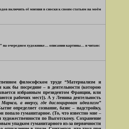
дов включить её мнения в сноски к своим статьям на моём
ка” на очередном художнике… описании картины… и читаю:
ственном философском труде “Материализм и
 как бы посредине – в деятельности (которою
зывается избранным президентом Франции, или
тся рабочих мест}). А у Ленина деятельность
аркса, а вверху, где дислоцирован идеализм”
тие определяет сознание, базис – надстройку,
 попало гуманитарное. (То, что известно мне –
я художественности по Выготскому. Сохранение
овым упадком гуманитарного из-за первичности
о отчуждение в труде. Считается, что труд при