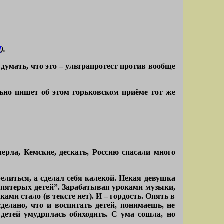
l
).
 думать, что это – ультрапротест против вообще
льно пишет об этом горьковском приёме тот же
ерла, Кемские, дескать, Россию спасали много
елиться, а сделал себя калекой. Некая девушка
 пятерых детей”.
Зарабатывая уроками музыки,
ами стало (в тексте нет). И – гордость. Опять в
сделано, что и воспитать детей, понимаешь, не
детей умудрялась обиходить. С ума сошла, но