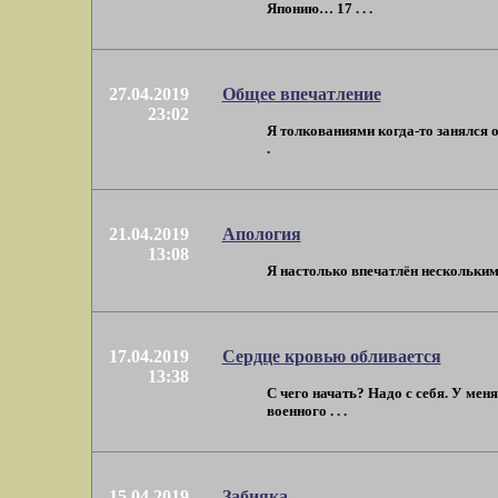
Японию… 17 . . .
27.04.2019
Общее впечатление
23:02
Я толкованиями когда-то занялся от
.
21.04.2019
Апология
13:08
Я настолько впечатлён несколькими 
17.04.2019
Сердце кровью обливается
13:38
С чего начать? Надо с себя. У меня
военного . . .
15.04.2019
Забияка