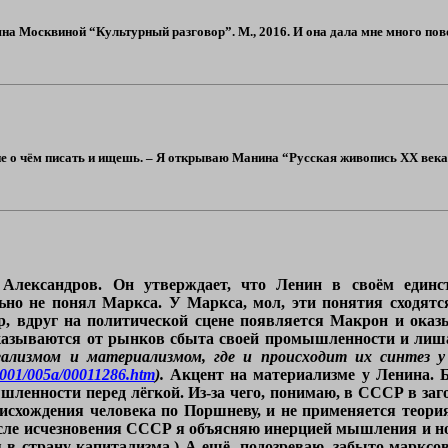
на Москвиной “Культурный разговор”. М., 2016. И она дала мне много пово
не о чём писать и ищешь. – Я открываю Манина “Русская живопись ХХ ве
 Александров. Он утверждает, что Ленин в своём един
но не понял Маркса. У Маркса, мол, эти понятия сходятся
, вдруг на политической сцене появляется Макрон и ока
казываются от рынков сбыта своей промышленности и лишаю
ализмом и материализмом, где и происходит их синтез у М
/0001/005a/00011286.htm
).
Акцент на материализме у Ленина. Бы
ленности перед лёгкой. Из-за чего, понимаю, в СССР в загон
оисхождения человека по Поршневу, и не применяется теори
после исчезновения СССР я объясняю инерцией мышления и н
 в страну капитализма.) А ещё, подозреваю, забыто марксов