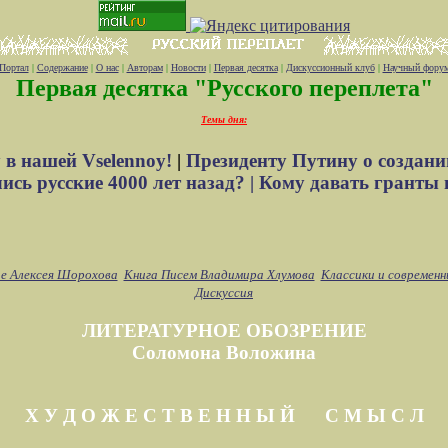
Портал
|
Содержание
|
О нас
|
Авторам
|
Новости
|
Первая десятка
|
Дискуссионный клуб
|
Научный фору
Первая десятка "Русского переплета"
Темы дня:
 в нашей Vselennoy!
|
Президенту Путину о создани
сь русские 4000 лет назад? |
Кому давать гранты 
е Алексея Шорохова
Книга Писем Владимира Хлумова
Классики и современн
Дискуссия
ЛИТЕРАТУРНОЕ ОБОЗРЕНИЕ
Соломона Воложина
Х У Д О Ж Е С Т В Е Н Н Ы Й С М Ы С Л