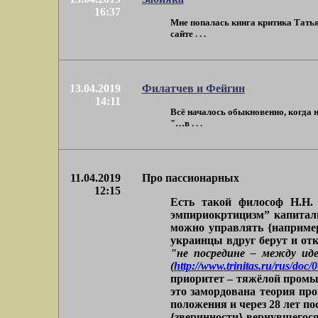
16:37
Мне попалась книга критика Татья
сайте . . .
13.04.2019
Филатчев и Фейгин
14:11
Всё началось обыкновенно, когда 
"…в . . .
11.04.2019
Про пассионарных
12:15
Есть такой философ Н.Н.
эмпириокртицизм” капиталь
можно управлять {например
украинцы вдруг берут и от
"не посредине – между иде
(
http://www.trinitas.ru/rus/doc
приоритет – тяжёлой промыш
это замордована теория пр
положения и через 28 лет 
{зверинности} вернувшегося