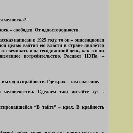
я человека?"
овек – свободен. От односторонности.
ссказ написан в 1925 году, то он – оппозиционен
ной целью взятия ею власти в стране является
 отсвечивать и на сегодняшний день, как это ни
изменное потребительство. Расцвет НЭПа. –
выход из крайности. Где крах – там спасение.
 человечества. Сделаем так: читайте тут -
тировавшейся “В тайге” – крах. В крайность
Чехов]
видел, хотя искал его, прямо скажем, в