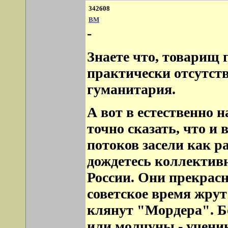
342608
ВМ
-
Знаете что, товарищ 
практически отсутст
гуманитария.
А вот в естественно н
точно сказать, что и 
потоков засели как р
дождетесь коллектив
России. Они прекрасн
советское время жрут
клянут "Мордера". 
или молчуны - учени