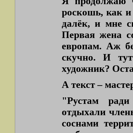
Я продолжаю ч
роскошь, как и
далёк, и мне 
Первая жена с
европам. Аж б
скучно. И ту
художник? Оста
А текст – маст
"Рустам ради
отдыхали член
соснами терри