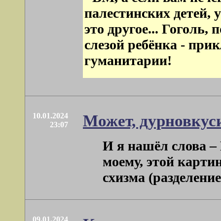
палестинских детей, 
это другое... Гоголь,
слезой ребёнка - при
гуманитарии!
10.01.2024
Может, дурновкуси
23:07
И я нашёл слова –
моему, этой картин
схизма (разделение 
09.01.2024