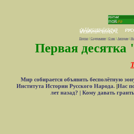
Портал
|
Содержание
|
О нас
|
Авторам
|
Но
Первая десятка 
Т
Мир собирается объявить бесполётную зон
Института Истории Русского Народа.
|
Нас п
лет назад? |
Кому давать грант