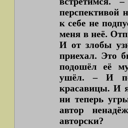
встретимся. 
перспективой н
к себе не подп
меня в неё. От
И от злобы уз
приехал. Это 
подошёл её м
ушёл. – И пе
красавицы. И я
ни теперь угры
автор ненадё
авторски?