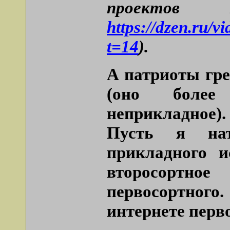
проектов 
https://dzen.ru/
t=14
).
А патриоты гре
(оно более
неприкладное).
Пусть я нат
прикладного и
второсортн
первосортног
интернете перво