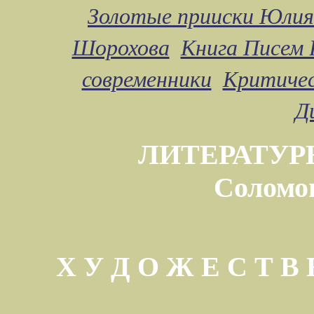
Золотые прииски Юлия
Шорохова
Книга Писем 
современники
Критичес
Д
ЛИТЕРАТУР
Соломо
Х У Д О Ж Е С Т 