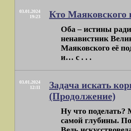
03.01.2024
Кто Маяковского 
19:23
Оба – истины ради
ненавистник Вели
Маяковского её по
и… с . . .
03.01.2024
Задача искать ко
12:11
(Продолжение)
Ну что поделать? М
самой глубины. По
Ведь искусствоведа