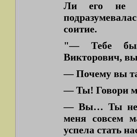
Ли его не 
подразумевала
соитие.
"— Тебе бы
Викторович, вы
— Почему вы т
— Ты! Говори м
— Вы… Ты неп
меня совсем м
успела стать н