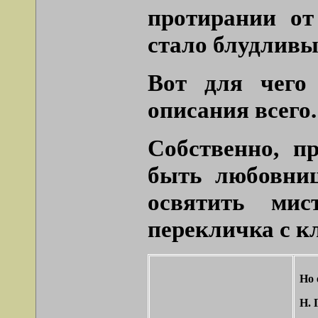
протирании о
стало блудливы
Вот для чего
описания всего.
Собственно, п
быть любовниц
освятить мис
перекличка с к
Но 
Н. 