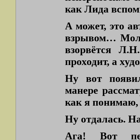
как Лида вспоми
А может, это а
взрывом… Моло
взорвётся Л.Н
проходит, а ху
Ну вот появи
манере рассмат
как я понимаю,
Ну отдалась. На
Ага! Вот пе