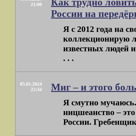
Как трудно ловит
21:00
России на передёр
Я с 2012 года на с
коллекционирую л
известных людей и
. . .
05.01.2024
Миг – и этого бол
22:34
Я смутно мучаюсь. 
ницшеанство – это
России. Гребенщик