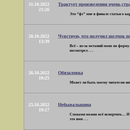
31.10.2022
Трактует произведения очень стр
21:26
Это “фэ” мне в финале статьи о ка
28.10.2022
Чувствую, что получил щелчок по 
13:39
Всё – из-за метаний моих по форм
посмотрел . . .
26.10.2022
Обязаловка
10:25
Может ли быть моему читателю интер
25.10.2022
Небывальщина
19:17
Словами можно всё испортить… И я
это имя . . .