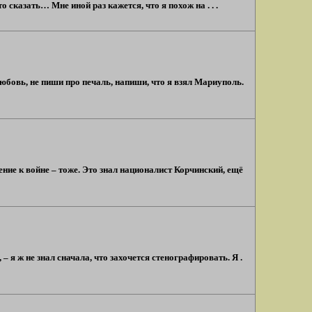
о сказать… Мне иной раз кажется, что я похож на . . .
овь, не пиши про печаль, напиши, что я взял Мариуполь.
ие к войне – тоже. Это знал националист Корчинский, ещё
– я ж не знал сначала, что захочется стенографировать. Я .