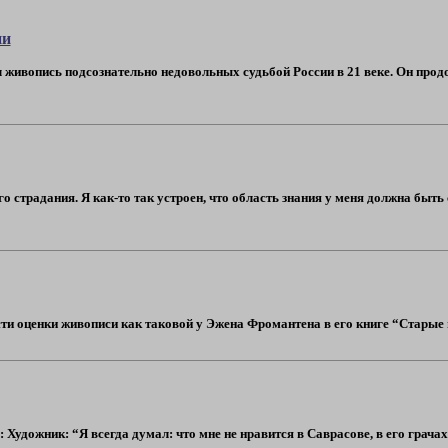
ии
живопись подсознательно недовольных судьбой России в 21 веке. Он продо
о страдания. Я как-то так устроен, что область знания у меня должна быть с
и оценки живописи как таковой у Эжена Фромантена в его книге “Старые ма
Художник: “Я всегда думал: что мне не нравится в Саврасове, в его грача