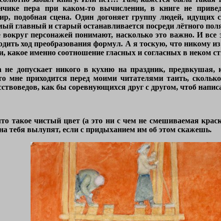
нчике пера при каком-то вычислении, в книге не приведё
р, подобная сцена. Один догоняет группу людей, идущих с
мый главный и старый останавливается посреди лётного поля,
е вокруг персонажей понимают, насколько это важно. И все 
одить ход преобразования формул. А я тоскую, что никому 
ки, какое именно соотношение гласных и согласных в неком с
 не допускает никого в кухню на праздник, предвкушая, 
что мне приходится перед моими читателями таить, скольк
ствоведов, как бы соревнующихся друг с другом, чтоб напис
то такое чистый цвет (а это ни с чем не смешиваемая краска
 на тебя вылупят, если с придыханием им об этом скажешь.