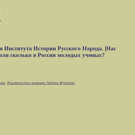
м
и Института Истории Русского Народа.
|
Нас
или сколько в России молодых ученых?
ики
Критические заметки Андрея Журкина