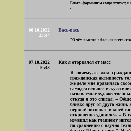
Благо, формализм свирепствует, и 
.
08.10.2022
Вась-вась
23:44
"О чём я мечтаю больше всего, это
07.10.2022
Как я оторвался от масс
16:43
Я почему-то жил гражданс
гражданская активность тол
же деле мне нравилась своб
самодеятельное искусство
называемые художественные 
откуда я это списал. – Общ
близко друг от друга жили, 
первый экспонат в моей ко
откровенно удивился. – В с
изменил как главному интел
по сравнению с научно-тех
фильм “Иду на грозу”. Я а