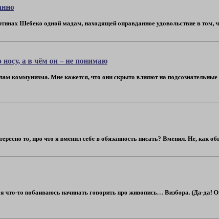
анно
ртинах Шебеко одной мадам, находящей оправданное удовольствие в том, чт
носу, а в чём он – не понимаю
улам коммунизма. Мне кажется, что они скрыто влияют на подсознательные
есно то, про что я вменил себе в обязанность писать? Вменил. Не, как обыч
 что-то побаиваюсь начинать говорить про живопись… Визбора. (Да-да! Он,