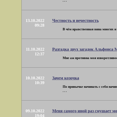
. . .
13.10.2022
Честность и нечестность
09:28
В чём нравственная вина многих и 
11.10.2022
Разгадка двух загадок Альфонса 
12:37
Мне аж противна моя изворотливос
10.10.2022
Зачем козочка
10:39
По привычке начинать с себя начи
. . .
09.10.2022
Меня самого иной раз смущает мо
19:04