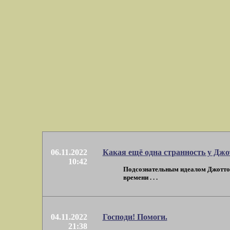
06.11.2022
Какая ещё одна странность у Джо
10:42
Подсознательным идеалом Джотто б
времени . . .
04.11.2022
Господи! Помоги.
21:38