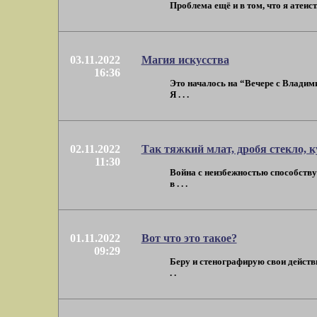
Проблема ещё и в том, что я атеист.
03.11.2022
Магия искусства
16:36
Это началось на “Вечере с Владим
Я . . .
02.11.2022
Так тяжкий млат, дробя стекло, к
11:30
Война с неизбежностью способству
в . . .
01.11.2022
Вот что это такое?
09:29
Беру и стенографирую свои действия
. .