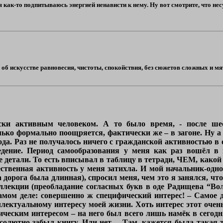
я как-то подпитываюсь энергией ненависти к нему. Ну вот смотрите, что не
 об искусстве равновесия, чистоты, спокойствия, без сюжетов сложных и мя
ки активным человеком. А то было время, - после шест
ько формально поощряется, фактически же – в загоне. Ну а я
ода. Раз не получалось ничего с гражданской активностью в
ведение. Период самообразования у меня как раз вошёл в
детали. То есть вписывал в таблицу в тетради, ЧЕМ, какой
ественная активность у меня затихла. И мой начальник-одн
а дорога была длинная), спросил меня, чем это я занялся, ч
ллекции (преобладание согласных букв в оде Радищева “Вол
амом деле: совершенно ж специфический интерес! – Самое д
лектуальному интересу моей жизни. Хоть интерес этот очен
ническим интересом – на него был всего лишь намёк в сего
бсолютно забыл книгу. Или нет… Там, кажется была такая 