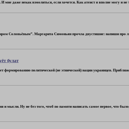
 И мне даже некак взмолиться, если хочется. Как атеист я вполне могу и не т
иром Соловьёвым”. Маргарита Симоньян прочла двустишие: напиши про люб
уёт булат
ет формированию политической (не этнической) нации украинцев. Приближен
 и мысли. Ну не без того, чтоб по памяти написать самое первое, что было, 