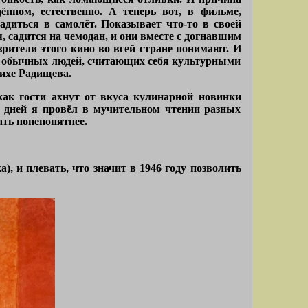
нном, естественно. А теперь вот, в фильме,
адиться в самолёт. Показывает что-то в своей
 садится на чемодан, и они вместе с догнавшим
зрители этого кино во всей стране понимают. И
из обычных людей, считающих себя культурными
тихе Радищева.
как гости ахнут от вкуса кулинарной новинки
о дней я провёл в мучительном чтении разных
ать понепонятнее.
), и плевать, что значит в 1946 году позволить