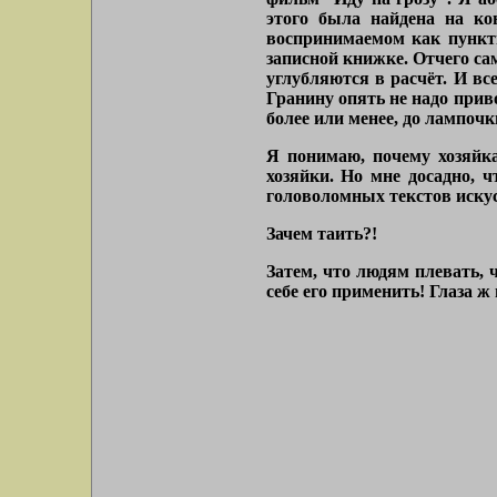
этого была найдена на ко
воспринимаемом как пункти
записной книжке. Отчего са
углубляются в расчёт. И вс
Гранину опять не надо прив
более или менее, до лампоч
Я понимаю, почему хозяйка
хозяйки. Но мне досадно, 
головоломных текстов искус
Зачем таить?!
Затем, что людям плевать, ч
себе его применить! Глаза ж