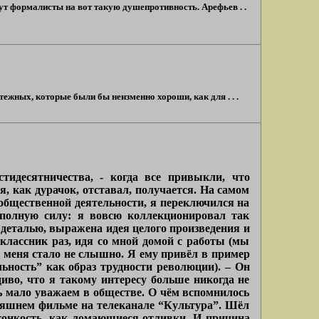
сут формалисты на вот такую душепротивность. Арефьев . .
тежных, которые были бы неизменно хороши, как для . . .
идесятничества, - когда все привыкли, что
, как дурачок, отставал, получается. На самом
 общественной деятельности, я переключился на
 полную силу: я вовсю коллекционировал так
 деталью, выражена идея целого произведения и
оклассник раз, идя со мной домой с работы (мы
то меня стало не слышно. Я ему привёл в пример
ьность” как образ трудности революции). – Он
иво, что я такому интересу больше никогда не
ь мало уважаем в обществе. О чём вспомнилось
дняшнем фильме на телеканале “Культура”. Шёл
тонкость, как ломающиеся отливки. И причина