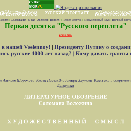
Портал
|
Содержание
|
О нас
|
Авторам
|
Новости
|
Первая десятка
|
Дискуссионный клуб
|
Научный фору
Первая десятка "Русского переплета"
Темы дня:
 в нашей Vselennoy!
|
Президенту Путину о создани
сь русские 4000 лет назад? |
Кому давать гранты 
е Алексея Шорохова
Книга Писем Владимира Хлумова
Классики и современн
Дискуссия
ЛИТЕРАТУРНОЕ ОБОЗРЕНИЕ
Соломона Воложина
Х У Д О Ж Е С Т В Е Н Н Ы Й С М Ы С Л