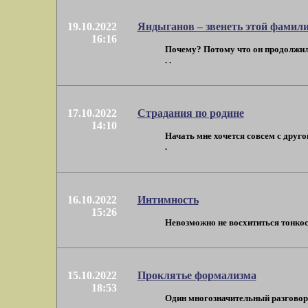
19.10.2022
Яндыганов – звенеть этой фамил
16:16
Почему? Потому что он продолжил 
. .
17.10.2022
Страдания по родине
14:10
Начать мне хочется совсем с другог
.
16.10.2022
Интимность
15:26
Невозможно не восхититься тонкост
15.10.2022
Проклятье формализма
18:53
Один многозначительный разговор: 