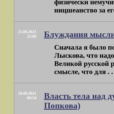
физически немучи
ницшеанство за его 
21.09.2021
Блуждания мысл
21:06
Сначала я было п
Лыскова, что надо
Великой русской р
смысле, что для . . 
20.09.2021
Власть тела над д
09:54
Попкова)