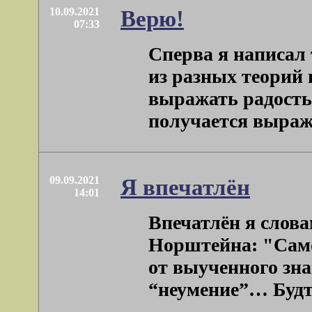
10.09.2021
Верю!
07:33
Сперва я написал 
из разных теорий 
выражать радость
получается выраже
09.09.2021
Я впечатлён
14:01
Впечатлён я слов
Норштейна: "Само
от выученного зна
“неумение”… Будто 