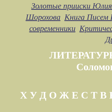
Золотые прииски Юлия
Шорохова
Книга Писем 
современники
Критичес
Д
ЛИТЕРАТУР
Соломо
Х У Д О Ж Е С Т 