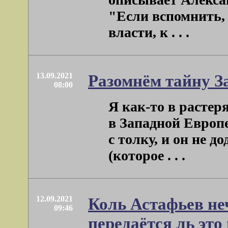
"Если вспомнить,
власти, к . . .
13.09.2021
Разомнём тайну З
08:00
Я как-то в растер
в Западной Европе
с толку, и он не д
(которое . . .
12.09.2021
Коль Астафьев не
09:46
передаётся ль это