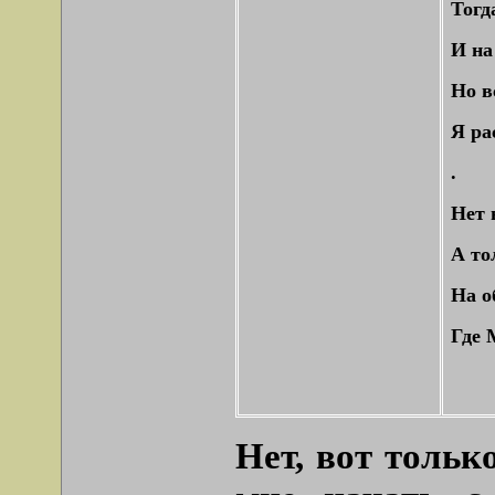
Тогд
И на
Но в
Я ра
.
Нет 
А то
На о
Где 
Нет, вот тольк