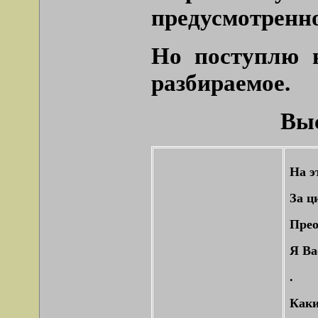
предусмотренно
Но поступлю 
разбираемое.
Вы
На э
За ц
Прео
Я Ва
.
Каки