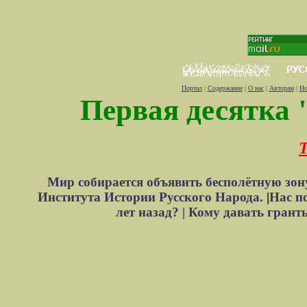
Портал
|
Содержание
|
О нас
|
Авторам
|
Но
Первая десятка 
Т
Мир собирается объявить бесполётную зон
Института Истории Русского Народа.
|
Нас п
лет назад? |
Кому давать грант