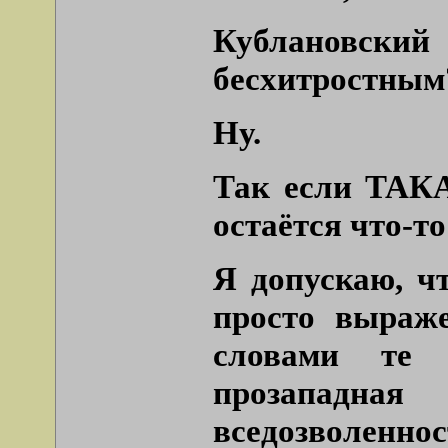
Кублановский
бесхитростным
Ну.
Так если ТАКА
остаётся что-т
Я допускаю, ч
просто выраже
словами те 
прозападн
вседозволенно