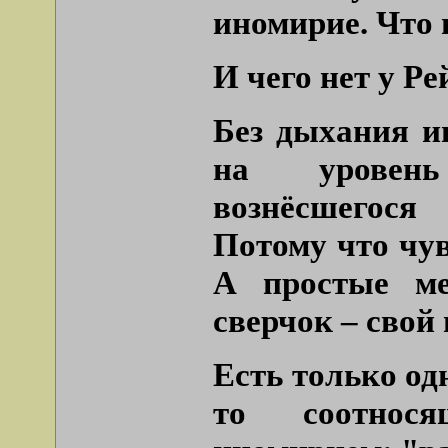
иномирие. Что 
И чего нет у Ре
Без дыхания и
на уровень
вознёсшегос
Потому что чув
А простые ме
сверчок – свой
Есть только од
то соотнося