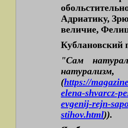
обольститель
Адриатику, Зрю
величие, Фели
Кублановский 
"Сам натура
натур
(
https://magazin
elena-shvarcz-pe
evgenij-rejn-sap
stihov.html
)).