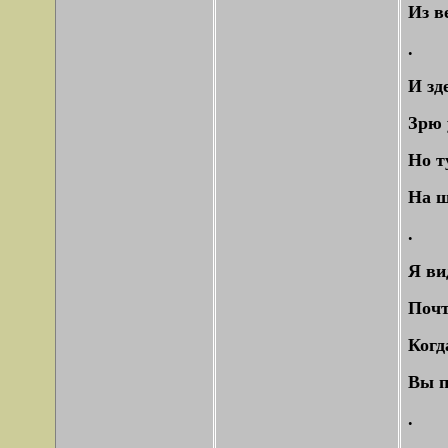
Из в
.
И зд
Зрю 
Но т
На ш
.
Я ви
Почт
Когд
Вы п
.