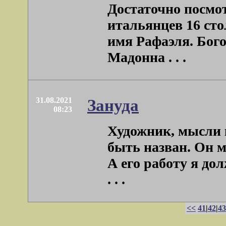
Достаточно посмот
итальянцев 16 сто
имя Рафаэля. Бого
Мадонна . . .
31.08.2021
Зануда
08:23
Художник, мысли к
быть назван. Он мо
А его работу я до
. . .
<<
41
|
42
|
43