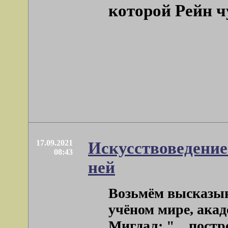
которой Рейн ч
17.09.2021
Искусствоведение 
08:43
ней
Возьмём высказыв
учёном мире, акад
Мигдал: "…постро