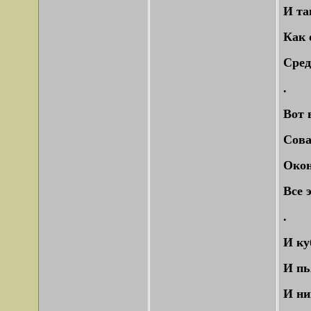
И та
Как 
Сред
.
Вот 
Сова
Окон
Все 
.
И ку
И пь
И ни