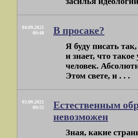
засилья идеологии в
04.09.2021
В просаке?
09:48
Я буду писать так
и знает, что тако
человек. Абсолют
Этом свете, и . . .
03.09.2021
Естественным обр
09:55
невозможен
Зная, какие странн