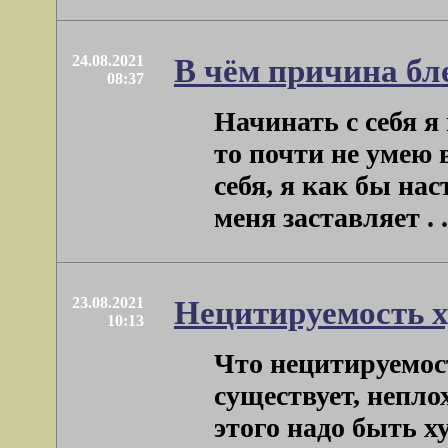
24.08.2021
В чём причина бл
08:37
Начинать с себя я
то почти не умею 
себя, я как бы на
меня заставляет . .
23.08.2021
Нецитируемость х
10:13
Что нецитируемос
существует, непло
этого надо быть х