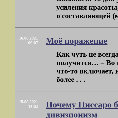
усиления красоты,
о составляющей (мо
16.08.2021
Моё поражение
09:07
Как чуть не всегда
получится… – Во м
что-то включает, и
более . . .
15.08.2021
Почему Писсаро б
13:02
дивизионизм