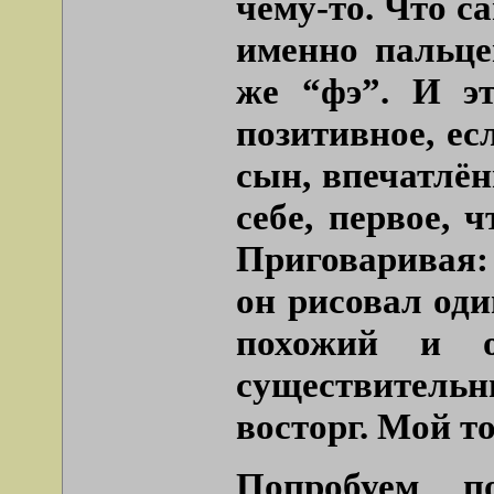
чему-то. Что с
именно пальце
же “фэ”. И эт
позитивное, ес
сын, впечатлё
себе, первое, 
Приговаривая:
он рисовал оди
похожий и о
существительн
восторг. Мой т
Попробуем по