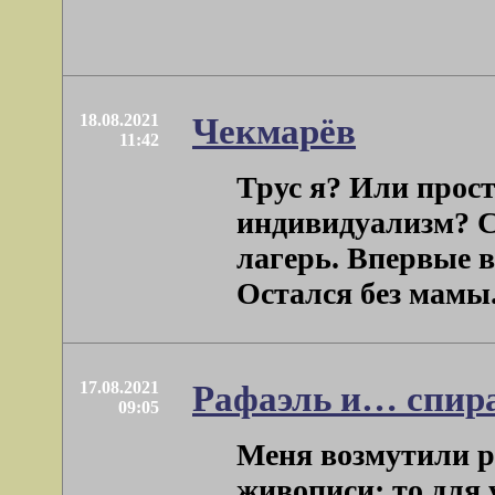
18.08.2021
Чекмарёв
11:42
Трус я? Или прост
индивидуализм? 
лагерь. Впервые в
Остался без мамы. 
17.08.2021
Рафаэль и… спир
09:05
Меня возмутили р
живописи: то для 