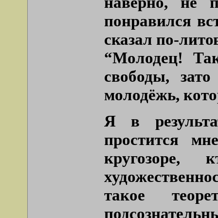
наверно, не 
понравился вс
сказал по-литов
“Молодец! Та
свободы, зато
молодёжь, кот
Я в результа
простится мн
кругозоре,
художественно
такое теоре
подсознат