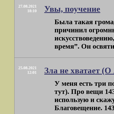
27.08.2021
Увы, поучение
18:10
Была такая громад
причинил огромны
искусствоведению,
время”. Он освятил
25.08.2021
Зла не хватает (О
12:01
У меня есть три по
тут). Про вещи 143
использую и скажу
Благовещение. 1434 