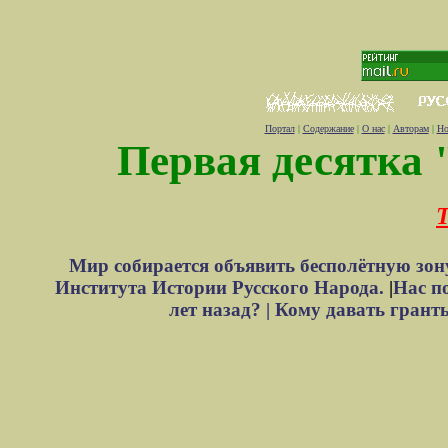
Портал
|
Содержание
|
О нас
|
Авторам
|
Но
Первая десятка 
Т
Мир собирается объявить бесполётную зон
Института Истории Русского Народа.
|
Нас п
лет назад? |
Кому давать грант