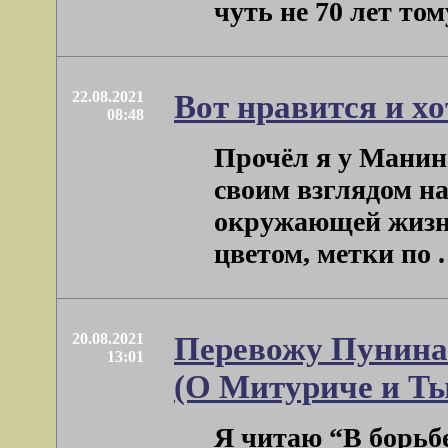
чуть не 70 лет тому 
22.08.2021
Вот нравится и хо
08:48
Прочёл я у Манина
своим взглядом н
окружающей жизни
цветом, метки по . 
20.08.2021
Перевожу Пунина
13:01
(О Митуриче и Ты
Я читаю “В борьбе