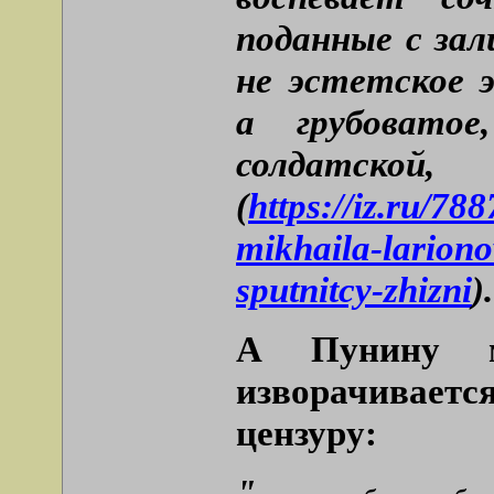
поданные с за
не эстетское 
а грубоватое
солдатско
(
https://iz.ru/78
mikhaila-larion
sputnitcy-zhizni
).
А Пунину м
изворачивается
цензуру:
"…