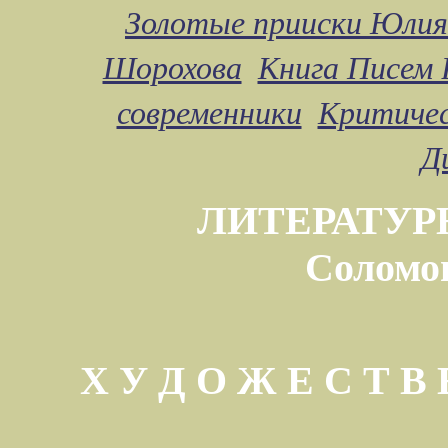
Золотые прииски Юлия
Шорохова
Книга Писем 
современники
Критичес
Д
ЛИТЕРАТУР
Соломо
Х У Д О Ж Е С Т 