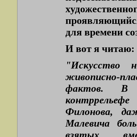
художеств
проявляющийся
для времени со
И вот я читаю:
"Искусство 
живописно-п
фактов. В 
контррельеф
Филонова, да
Малевича боль
взятых вмес