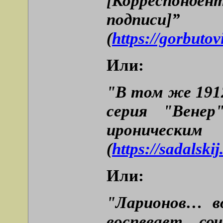
[Корреспонде
подписи]”
(
https://gorbuto
Или:
"В том же 1912
серия "Венер
ирониче
(
https://sadalski
Или:
"Ларионов… в
воспевает со