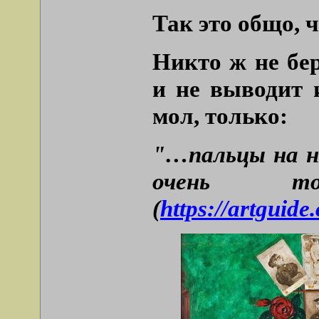
Так это общо, 
Никто ж не бе
и не выводит и
мол, только:
"…пальцы на 
очень т
(
https://artguide