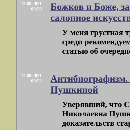
13.08.2021
Божков и Боже, з
08:29
салонное искусст
У меня грустная 
среди рекомендуе
статью об очередно
12.08.2021
Антибиографизм.
08:23
Пушкиной
Уверявший, что С
Николаевна Пушк
доказательств ста