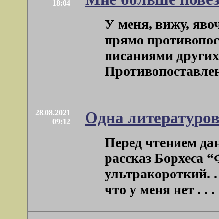
18:04
У меня, вижу, яво
прямо противопос
писаниями других 
Противопоставление
28.08.2021
Одна литературо
09:12
Перед чтением да
рассказ Борхеса “
ультракороткий. .
что у меня нет . . .