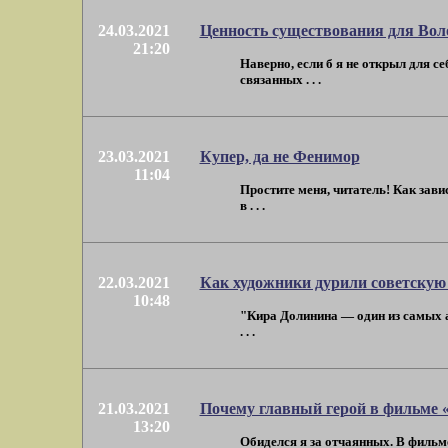
24.03.2021
Ценность существования для Вол
21:20
Наверно, если б я не открыл для с
связанных . . .
23.03.2021
Купер, да не Фенимор
11:04
Простите меня, читатель! Как зави
в . . .
22.03.2021
Как художники дурили советскую
10:48
"Кира Долинина — один из самых ав
. . .
21.03.2021
Почему главный герой в фильме «
13:20
Обиделся я за отчаянных. В фильм