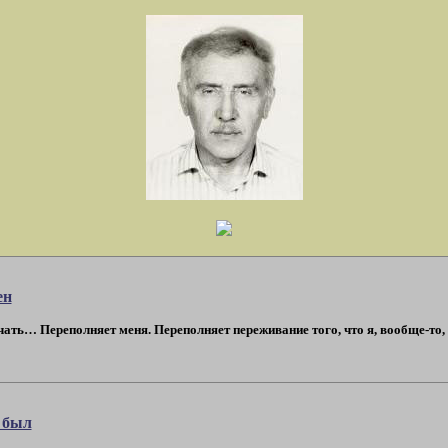
ен
ачать… Переполняет меня. Переполняет переживание того, что я, вообще-то, 
 был