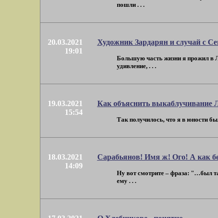
пошли . . .
20.03.2021
Художник Зардарян и случай с С
19:01
Большую часть жизни я прожил в Л
удивление, . . .
19.03.2021
Как объяснить выкаблучивание 
15:54
Так получилось, что я в юности был
18.03.2021
Сарабьянов! Имя ж! Ого! А как б
14:09
Ну вот смотрите – фраза: "…был т
ему . . .