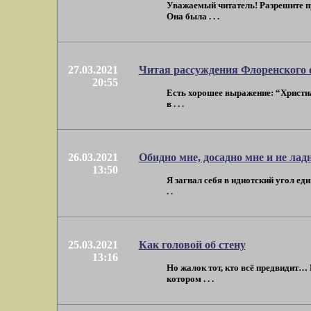
Уважаемый читатель! Разрешите пр
Она была . . .
27.03.2021
Читая рассуждения Флоренского о
20:55
Есть хорошее выражение: “Христиа
в . . .
26.03.2021
Обидно мне, досадно мне и не лад
13:50
Я загнал себя в идиотский угол еди
. .
25.03.2021
Как головой об стену
13:16
Но жалок тот, кто всё предвидит…
котором . . .