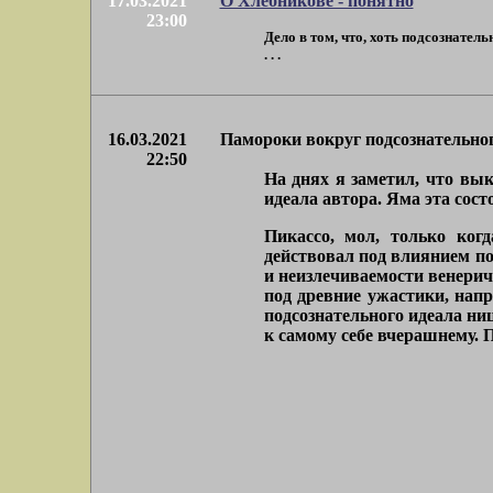
17.03.2021
О Хлебникове - понятно
23:00
Дело в том, что, хоть подсознатель
. . .
16.03.2021
Памороки вокруг подсознательно
22:50
На днях я заметил, что вык
идеала автора. Яма эта сост
Пикассо, мол, только ког
действовал под влиянием по
и неизлечиваемости венерич
под древние ужастики, напр
подсознательного идеала ни
к самому себе вчерашнему. 