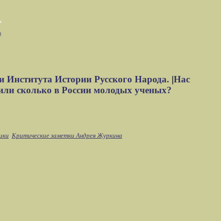
м
и Института Истории Русского Народа.
|
Нас
или сколько в России молодых ученых?
ики
Критические заметки Андрея Журкина