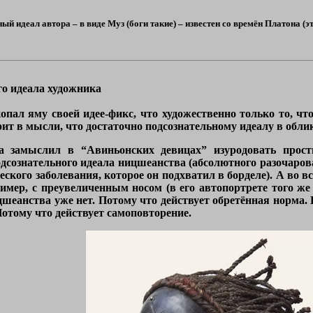
ный идеал автора – в виде Муз (боги такие) – известен со времён Платона (э
го идеала художника
опал яму своей идее-фикс, что художественно только то, чт
оит в мысли, что достаточно подсознательному идеалу в обли
да замыслил в “Авиньонских девицах” изуродовать прости
дсознательного идеала ницшеанства (абсолютного разочаров
еского заболевания, которое он подхватил в борделе). А во 
имер, с преувеличенным носом (в его автопортрете того же
цшеанства уже нет. Потому что действует обретённая норма.
Потому что действует самоповторение.