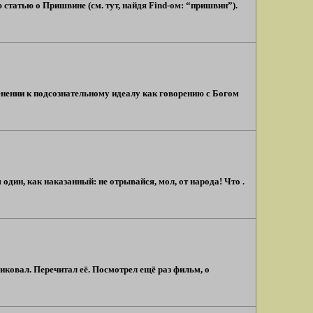
татью о Пришвине (см. тут, найдя Find-ом: “пришвин”).
енении к подсознательному идеалу как говорению с Богом
 один, как наказанный: не отрывайся, мол, от народа! Что .
ковал. Перечитал её. Посмотрел ещё раз фильм, о