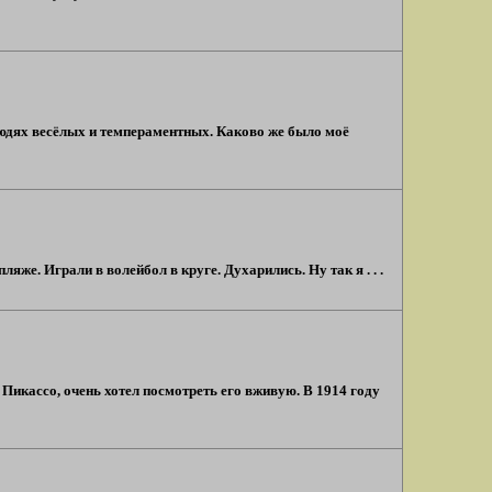
людях весёлых и темпераментных. Каково же было моё
яже. Играли в волейбол в круге. Духарились. Ну так я . . .
икассо, очень хотел посмотреть его вживую. В 1914 году