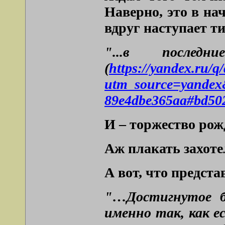
Наверно, это в на
вдруг наступает т
"...в послед
(
https://yandex.ru/
utm_source=yandex
89e4dbe365aa#bd502
И – торжество рож
Аж плакать захот
А вот, что предст
"…Достигнутое б
именно так, как ес