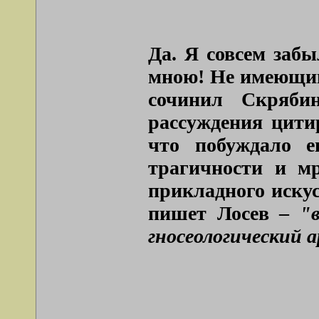
Да. Я совсем забы
мною! Не имеющим
сочинил Скряби
рассуждения цитир
что побуждало е
трагичности и мр
прикладного искус
пишет Лосев –
"
гносеологический 