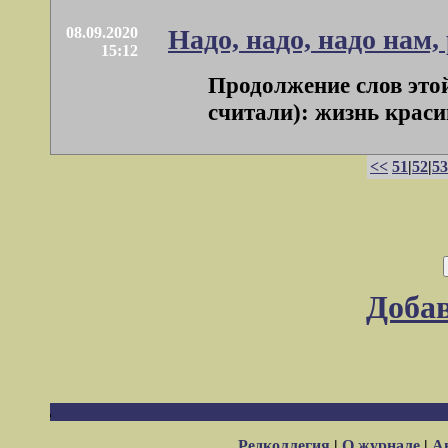
08.09.2020
Надо, надо, надо нам
15:12
Продолжение слов это
считали): жизнь красив
<<
51
|
52
|
53
Доба
Редколлегия
|
О журнале
|
А