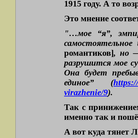
1915 году. А то во
Это мнение соотве
"…мое “я”, эмпир
самостоятельное 
романтиков]
, но 
разрушится мое су
Она будет пребы
единое” (
https:/
virazhenie/9
).
Так с принижение
именно так и пошё
А вот куда тянет Л