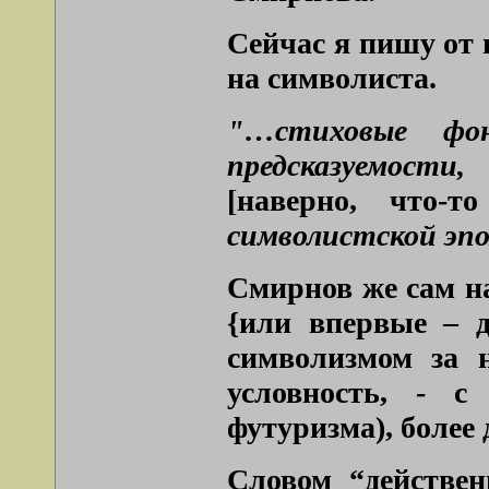
Сейчас я пишу от 
на символиста.
"…стиховые фон
предсказуемости
[наверно, что-
символистской эп
Смирнов же сам н
{или впервые – д
символизмом за н
условность, - с
футуризма), более
Словом “действен