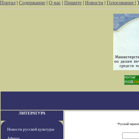
Портал
|
Содержание
|
О нас
|
Пишите
|
Новости
|
Голосование
|
ЛИТЕРАТУРА
"Русский перепл
Новости русской культуры
Афиша