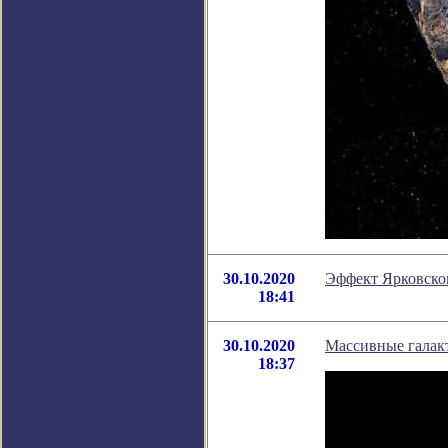
30.10.2020
Эффект Ярковско
18:41
30.10.2020
Массивные галак
18:37