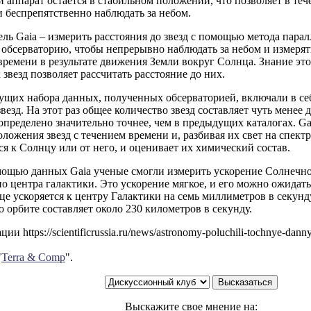
 аппарат остается в стабильном положении, что позволяет в те
 беспрепятственно наблюдать за небом.
ль Gaia – измерить расстояния до звезд с помощью метода парал
обсерваторию, чтобы непрерывно наблюдать за небом и измерять
времени в результате движения Земли вокруг Солнца. Знание эт
звезд позволяет рассчитать расстояние до них.
ущих набора данных, полученных обсерваторией, включали в се
везд. На этот раз общее количество звезд составляет чуть менее 
пределено значительно точнее, чем в предыдущих каталогах. Ga
оложения звезд с течением времени и, разбивая их свет на спектр
я к Солнцу или от него, и оценивает их химический состав.
мощью данных Gaia ученые смогли измерить ускорение Солнечно
о центра галактики. Это ускорение мягкое, и его можно ожидать
це ускоряется к центру Галактики на семь миллиметров в секунду,
 орбите составляет около 230 километров в секунду.
и https://scientificrussia.ru/news/astronomy-poluchili-tochnye-dann
"
Terra & Comp
".
Выскажите свое мнение на: