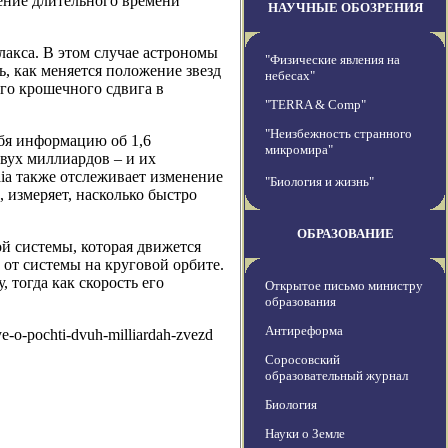
чение длительного времени
НАУЧНЫЕ ОБОЗРЕНИЯ
лакса. В этом случае астрономы
"Физические явления на
, как меняется положение звезд
небесах"
ого крошечного сдвига в
"TERRA & Comp"
"Неизбежность странного
бя информацию об 1,6
микромира"
двух миллиардов – и их
ia также отслеживает изменение
"Биология и жизнь"
, измеряет, насколько быстро
ОБРАЗОВАНИЕ
й системы, которая движется
 от системы на круговой орбите.
 тогда как скорость его
Открытое письмо министру
образования
Антиреформа
ye-o-pochti-dvuh-milliardah-zvezd
Соросовский
образовательный журнал
Биология
Науки о Земле