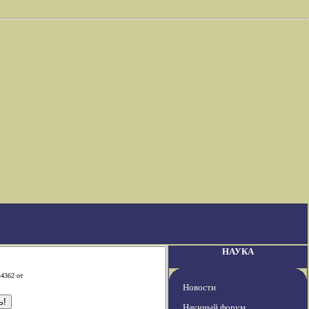
НАУКА
-4362 от
Новости
Научный форум