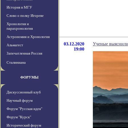
История в МГУ
Слово о полку Игореве
Хронология и
парахронология
Астрономия и Хронология
03.12.2020
Ученые выяснили
Альмагест
19:00
Запечатленная Россия
Сталиниана
ФОРУМЫ
Дискуссионный клуб
Научный форум
Форум "Русская идея"
Форум "Курск"
Исторический форум