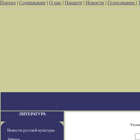
Портал
|
Содержание
|
О нас
|
Пишите
|
Новости
|
Голосование
|
ЛИТЕРАТУРА
"Русски
Новости русской культуры
Афиша