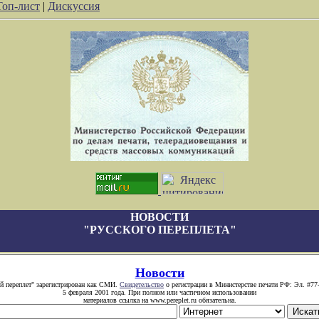
Топ-лист
|
Дискуссия
НОВОСТИ
"РУССКОГО ПЕРЕПЛЕТА"
Новости
й переплет" зарегистрирован как СМИ.
Свидетельство
о регистрации в Министерстве печати РФ: Эл. #77
5 февраля 2001 года. При полном или частичном использовании
материалов ссылка на www.pereplet.ru обязательна.