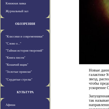
Книжная лавка
Журнальный зал
ОБОЗРЕНИЯ
"Классики и современники"
"Слово о..."
"Тайная история творений"
"Книга писем"
"Кошачий ящик"
Новые данны
"Золотые прииски"
галактике 
звезд, расп
"Сердитые стрелы"
чтобы предс
ускорение 
КУЛЬТУРА
Запущенная 
так называе
направлени
Афиша