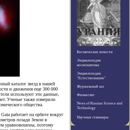
Космические новости
Энциклопедия
космонавтика
Энциклопедия
"Естествознание"
нный каталог звезд в нашей
Журнальный зал
сти и движения еще 300 000
атели используют эти данные,
Физматлит
лет. Ученые также измерили
News of Russian Science and
омического общества.
Technology
 Gaia работает на орбите вокруг
Научные семинары
ометров позади Земли в
ем уравновешены, поэтому