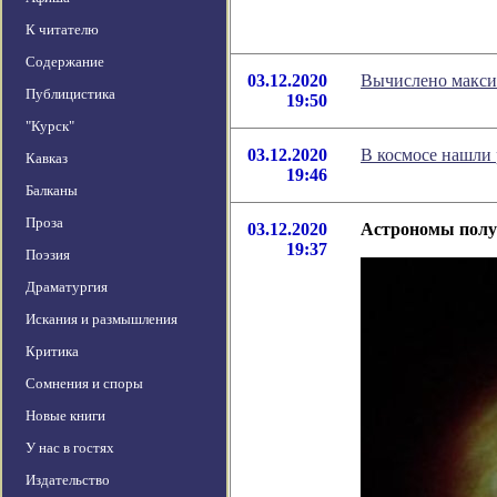
К читателю
Содержание
03.12.2020
Вычислено макси
Публицистика
19:50
"Курск"
03.12.2020
В космосе нашли 
Кавказ
19:46
Балканы
Проза
03.12.2020
Астрономы получ
19:37
Поэзия
Драматургия
Искания и размышления
Критика
Сомнения и споры
Новые книги
У нас в гостях
Издательство