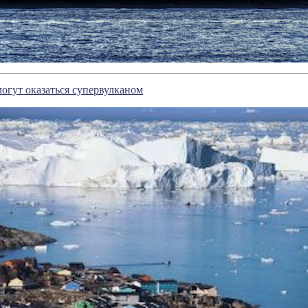
огут оказаться супервулканом