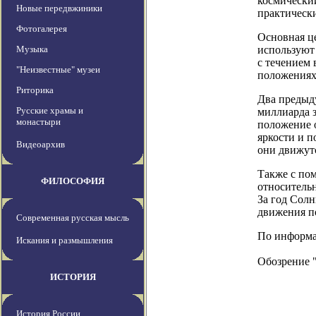
космический
Новые передвжиники
практически
Фотогалерея
Основная це
Музыка
используют 
с течением 
"Неизвестные" музеи
положениях 
Риторика
Два предыд
Русские храмы и
миллиарда з
монастыри
положение о
яркости и п
Видеоархив
они движутс
Также с по
ФИЛОСОФИЯ
относительн
За год Солн
движения по
Современная русская мысль
По информаци
Искания и размышления
Обозрение 
ИСТОРИЯ
История России