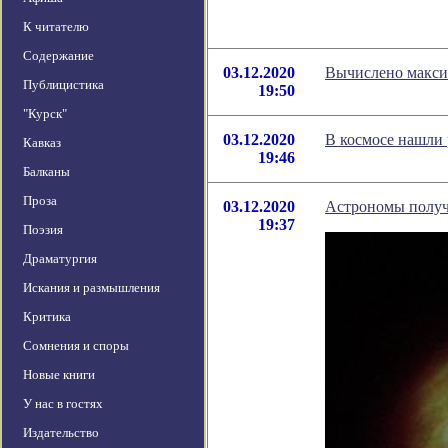
К читателю
Содержание
03.12.2020
Вычислено макси
Публицистика
19:50
"Курск"
03.12.2020
В космосе нашли 
Кавказ
19:46
Балканы
Проза
03.12.2020
Астрономы получ
19:37
Поэзия
Драматургия
Искания и размышления
Критика
Сомнения и споры
Новые книги
У нас в гостях
Издательство