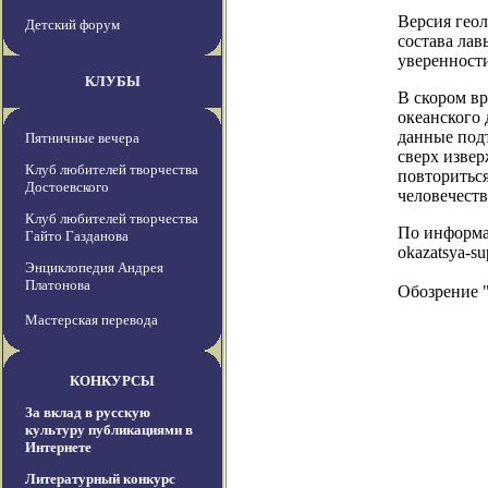
Версия геол
Детский форум
состава лав
уверенности
КЛУБЫ
В скором вр
океанского 
данные подт
Пятничные вечера
сверх изве
Клуб любителей творчества
повторитьс
Достоевского
человечеств
Клуб любителей творчества
По информаци
Гайто Газданова
okazatsya-s
Энциклопедия Андрея
Платонова
Обозрение 
Мастерская перевода
КОНКУРСЫ
За вклад в русскую
культуру публикациями в
Интернете
Литературный конкурс