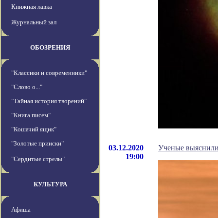
Книжная лавка
Журнальный зал
ОБОЗРЕНИЯ
"Классики и современники"
"Слово о..."
"Тайная история творений"
"Книга писем"
"Кошачий ящик"
"Золотые прииски"
03.12.2020
Ученые выяснили
19:00
"Сердитые стрелы"
КУЛЬТУРА
Афиша