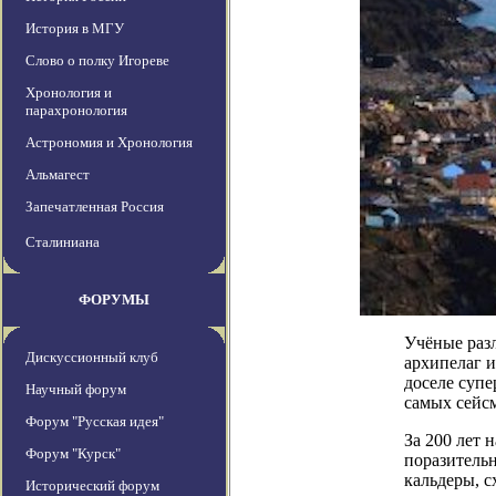
История в МГУ
Слово о полку Игореве
Хронология и
парахронология
Астрономия и Хронология
Альмагест
Запечатленная Россия
Сталиниана
ФОРУМЫ
Учёные раз
Дискуссионный клуб
архипелаг и
доселе супе
Научный форум
самых сейс
Форум "Русская идея"
За 200 лет 
Форум "Курск"
поразитель
кальдеры, с
Исторический форум