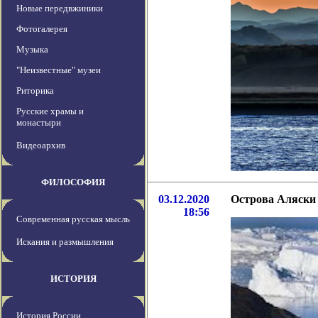
Новые передвжиники
Фотогалерея
Музыка
"Неизвестные" музеи
Риторика
Русские храмы и
монастыри
Видеоархив
ФИЛОСОФИЯ
03.12.2020
Острова Аляски 
18:56
Современная русская мысль
Искания и размышления
ИСТОРИЯ
История России