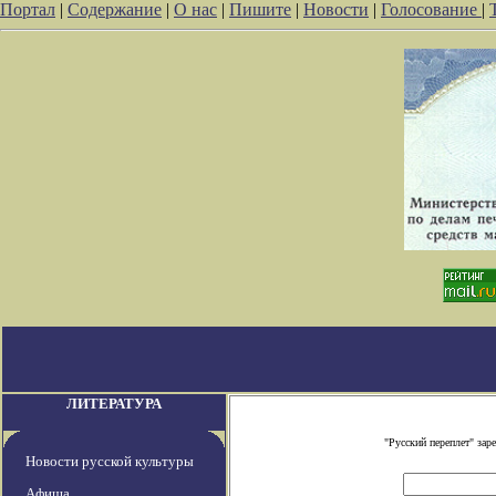
Портал
|
Содержание
|
О нас
|
Пишите
|
Новости
|
Голосование
|
ЛИТЕРАТУРА
"Русский переплет" за
Новости русской культуры
Афиша