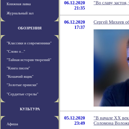
06.12.2020
"Во славу застоя
Книжная лавка
21:35
Журнальный зал
06.12.2020
Сергей Михеев об
17:37
ОБОЗРЕНИЯ
"Классики и современники"
"Слово о..."
"Тайная история творений"
"Книга писем"
"Кошачий ящик"
"Золотые прииски"
"Сердитые стрелы"
КУЛЬТУРА
05.12.2020
"В начале ХХ век
23:49
Соломона Волож
Афиша