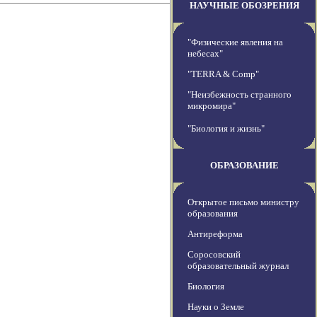
НАУЧНЫЕ ОБОЗРЕНИЯ
"Физические явления на
небесах"
"TERRA & Comp"
"Неизбежность странного
микромира"
"Биология и жизнь"
ОБРАЗОВАНИЕ
Открытое письмо министру
образования
Антиреформа
Соросовский
образовательный журнал
Биология
Науки о Земле