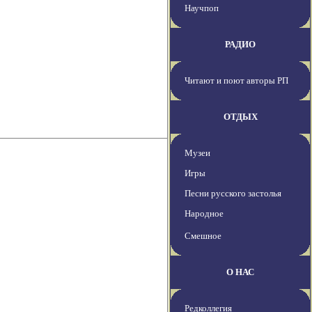
Научпоп
РАДИО
Читают и поют авторы РП
ОТДЫХ
Музеи
Игры
Песни русского застолья
Народное
Смешное
О НАС
Редколлегия