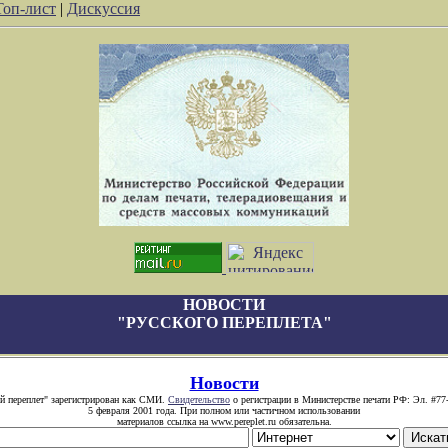
Топ-лист
|
Дискуссия
НОВОСТИ
"РУССКОГО ПЕРЕПЛЕТА"
Новости
й переплет" зарегистрирован как СМИ.
Свидетельство
о регистрации в Министерстве печати РФ: Эл. #77
5 февраля 2001 года. При полном или частичном использовании
материалов ссылка на www.pereplet.ru обязательна.