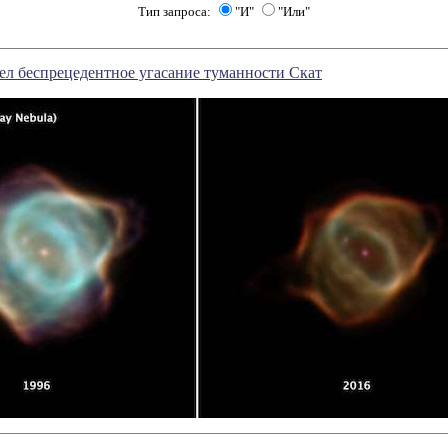
Тип запроса:
"И"
"Или"
ел беспрецедентное угасание туманности Скат