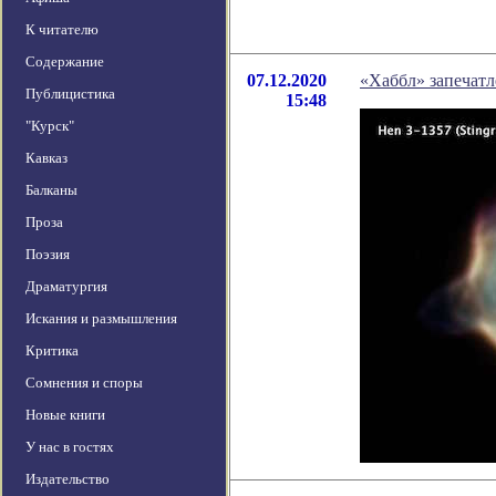
К читателю
Содержание
07.12.2020
«Хаббл» запечатл
Публицистика
15:48
"Курск"
Кавказ
Балканы
Проза
Поэзия
Драматургия
Искания и размышления
Критика
Сомнения и споры
Новые книги
У нас в гостях
Издательство