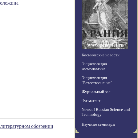
 Воложина
Космические новости
Энциклопедия
космонавтика
Энциклопедия
"Естествознание"
Журнальный зал
Физматлит
News of Russian Science and
Technology
Научные семинары
в литературном обозрении