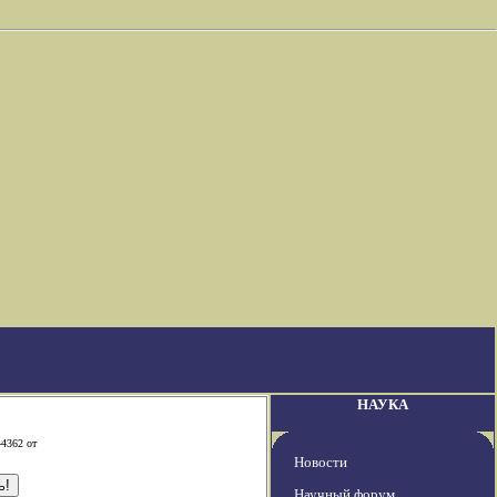
НАУКА
-4362 от
Новости
Научный форум