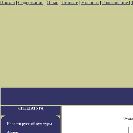
Портал
|
Содержание
|
О нас
|
Пишите
|
Новости
|
Голосование
|
ЛИТЕРАТУРА
"Русски
Новости русской культуры
Афиша