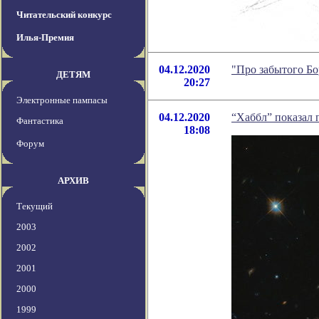
Читательский конкурс
Илья-Премия
04.12.2020
"Про забытого Бо
ДЕТЯМ
20:27
Электронные пампасы
04.12.2020
“Хаббл” показал 
Фантастика
18:08
Форум
АРХИВ
Текущий
2003
2002
2001
2000
1999