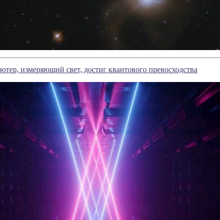
тер, измеряющий свет, достиг квантового превосходства