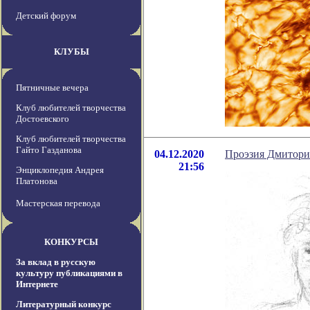
Детский форум
КЛУБЫ
Пятничные вечера
Клуб любителей творчества
Достоевского
Клуб любителей творчества
Гайто Газданова
04.12.2020
Проэзия Дмитори
21:56
Энциклопедия Андрея
Платонова
Мастерская перевода
КОНКУРСЫ
За вклад в русскую
культуру публикациями в
Интернете
Литературный конкурс