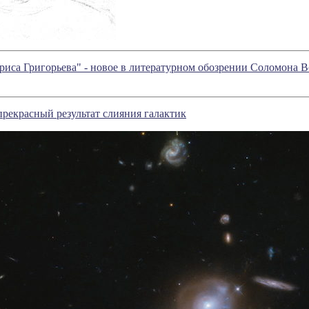
риса Григорьева" - новое в литературном обозрении Соломона 
прекрасный результат слияния галактик