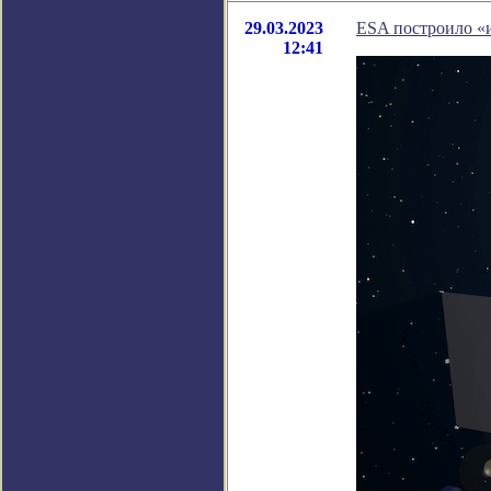
29.03.2023
ESA построило «
12:41