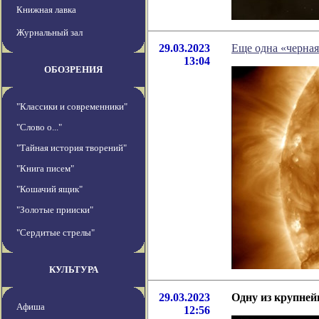
Книжная лавка
Журнальный зал
29.03.2023
Еще одна «черная
13:04
ОБОЗРЕНИЯ
"Классики и современники"
"Слово о..."
"Тайная история творений"
"Книга писем"
"Кошачий ящик"
"Золотые прииски"
"Сердитые стрелы"
КУЛЬТУРА
29.03.2023
Одну из крупне
Афиша
12:56