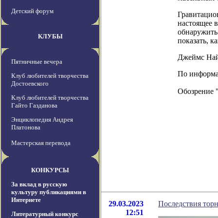
Детский форум
Гравитацио
настоящее в
обнаружить
КЛУБЫ
показать, к
Джеймс Най
Пятничные вечера
По информаци
Клуб любителей творчества
Достоевского
Обозрение 
Клуб любителей творчества
Гайто Газданова
Энциклопедия Андрея
Платонова
Мастерская перевода
КОНКУРСЫ
За вклад в русскую
культуру публикациями в
Интернете
29.03.2023
Последствия торн
12:51
Литературный конкурс