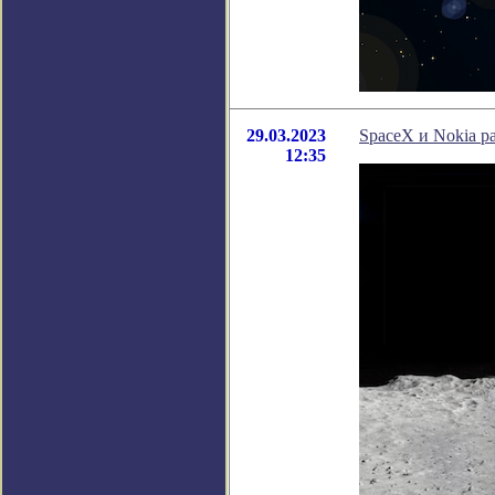
29.03.2023
SpaceX и Nokia р
12:35