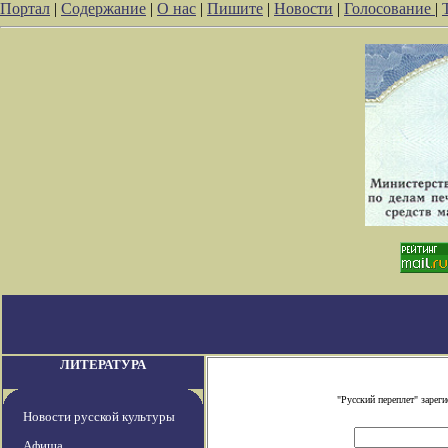
Портал
|
Содержание
|
О нас
|
Пишите
|
Новости
|
Голосование
|
ЛИТЕРАТУРА
"Русский переплет" заре
Новости русской культуры
Афиша