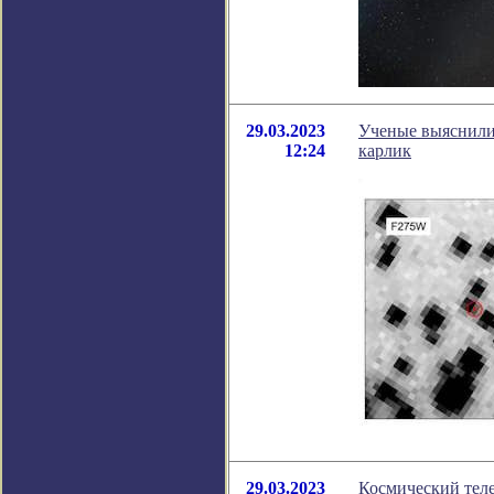
29.03.2023
Ученые выяснили
12:24
карлик
29.03.2023
Космический тел