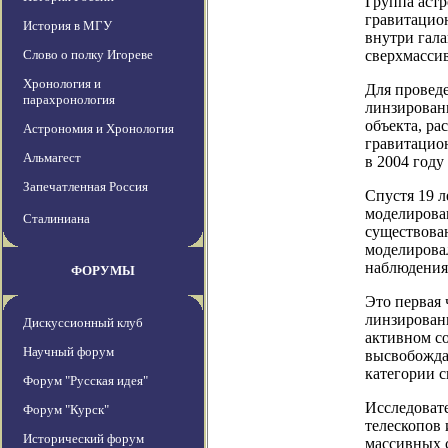
Группа аст
гравитацион
История в МГУ
внутри гала
Слово о полку Игореве
сверхмассив
Хронология и
Для провед
парахронология
линзировани
объекта, ра
Астрономия и Хронология
гравитацио
Альмагест
в 2004 году
Запечатленная Россия
Спустя 19 л
моделирова
Сталиниана
существован
моделирова
наблюдения
ФОРУМЫ
Это первая
линзирован
Дискуссионный клуб
активном со
Научный форум
высвобождае
категории 
Форум "Русская идея"
Исследоват
Форум "Курск"
телескопов 
Исторический форум
массивных с