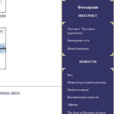
Фотоархив
ИНТЕРНЕТ
Топ-лист "Русского
переплета"
Баннерная сеть
Наши баннеры
НОВОСТИ
Все
Новости русской культуры
Новости науки
онных звезд
Космические новости
Афиша
The best of Russian Science