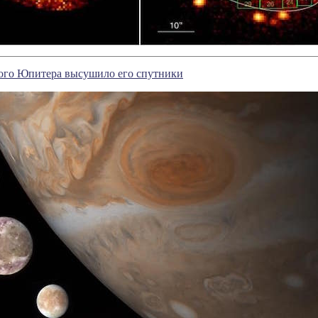
ого Юпитера высушило его спутники