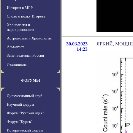
История в МГУ
Слово о полку Игореве
Хронология и
парахронология
Астрономия и Хронология
30.03.2023
ЯРКИЙ, МОЩН
Альмагест
14:23
Запечатленная Россия
Сталиниана
ФОРУМЫ
Дискуссионный клуб
Научный форум
Форум "Русская идея"
Форум "Курск"
Исторический форум