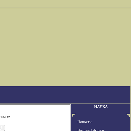
НАУКА
-4362 от
Новости
Научный форум