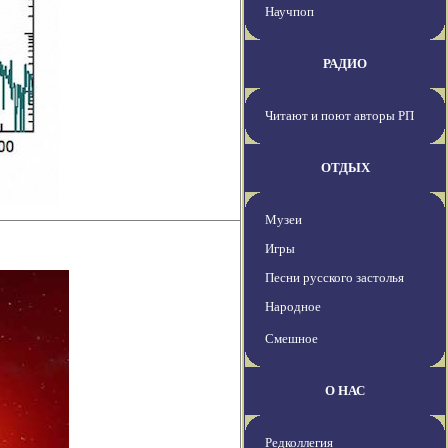
Научпоп
РАДИО
Читают и поют авторы РП
ОТДЫХ
Музеи
Игры
Песни русского застолья
Народное
Смешное
О НАС
Редколлегия