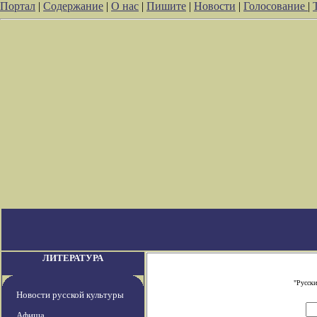
Портал
|
Содержание
|
О нас
|
Пишите
|
Новости
|
Голосование
|
ЛИТЕРАТУРА
"Русски
Новости русской культуры
Афиша