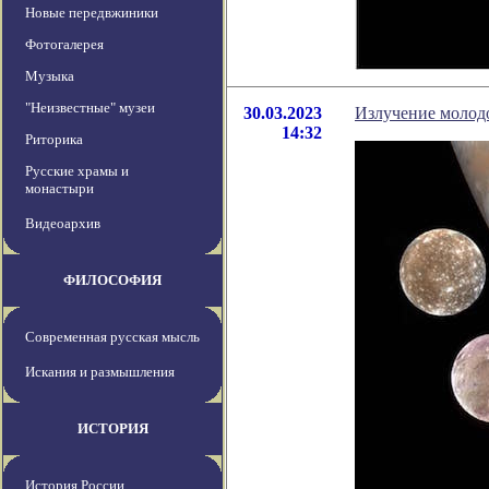
Новые передвжиники
Фотогалерея
Музыка
"Неизвестные" музеи
30.03.2023
Излучение молод
14:32
Риторика
Русские храмы и
монастыри
Видеоархив
ФИЛОСОФИЯ
Современная русская мысль
Искания и размышления
ИСТОРИЯ
История России