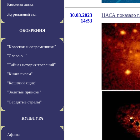
Книжная лавка
Журнальный зал
30.03.2023
НАСА показало га
14:53
ОБОЗРЕНИЯ
"Классики и современники"
"Слово о..."
"Тайная история творений"
"Книга писем"
"Кошачий ящик"
"Золотые прииски"
"Сердитые стрелы"
КУЛЬТУРА
Афиша