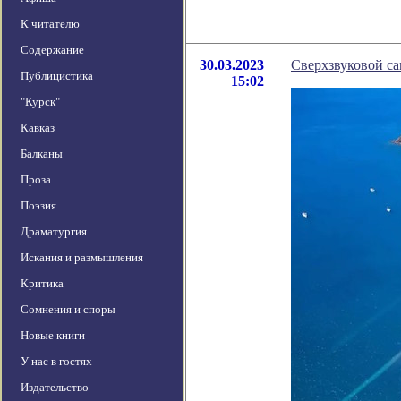
К читателю
Содержание
30.03.2023
Сверхзвуковой са
Публицистика
15:02
"Курск"
Кавказ
Балканы
Проза
Поэзия
Драматургия
Искания и размышления
Критика
Сомнения и споры
Новые книги
У нас в гостях
Издательство