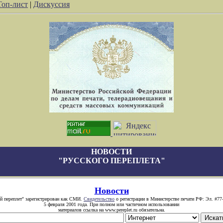
Топ-лист
|
Дискуссия
НОВОСТИ
"РУССКОГО ПЕРЕПЛЕТА"
Новости
й переплет" зарегистрирован как СМИ.
Свидетельство
о регистрации в Министерстве печати РФ: Эл. #77
5 февраля 2001 года. При полном или частичном использовании
материалов ссылка на www.pereplet.ru обязательна.