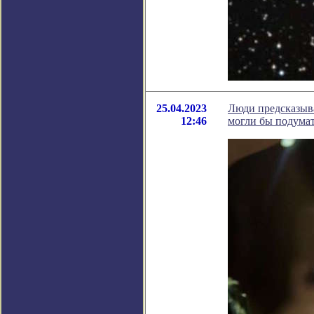
25.04.2023
Люди предсказыва
12:46
могли бы подума