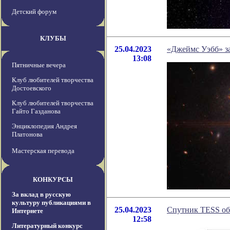
Детский форум
КЛУБЫ
25.04.2023
«Джеймс Уэбб» за
13:08
Пятничные вечера
Клуб любителей творчества
Достоевского
Клуб любителей творчества
Гайто Газданова
Энциклопедия Андрея
Платонова
Мастерская перевода
КОНКУРСЫ
За вклад в русскую
культуру публикациями в
25.04.2023
Спутник TESS об
Интернете
12:58
Литературный конкурс