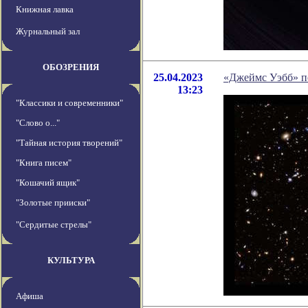
Книжная лавка
Журнальный зал
ОБОЗРЕНИЯ
25.04.2023
«Джеймс Уэбб» п
13:23
"Классики и современники"
"Слово о..."
"Тайная история творений"
"Книга писем"
"Кошачий ящик"
"Золотые прииски"
"Сердитые стрелы"
КУЛЬТУРА
Афиша