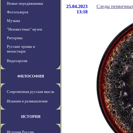
Новые передвжиники
25.04.2023
Следы первичных 
13:18
Фотогалерея
Музыка
"Неизвестные" музеи
Риторика
Русские храмы и
монастыри
Видеоархив
ФИЛОСОФИЯ
Современная русская мысль
Искания и размышления
ИСТОРИЯ
История России