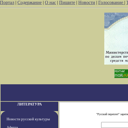
Портал
|
Содержание
|
О нас
|
Пишите
|
Новости
|
Голосование
|
ЛИТЕРАТУРА
"Русский переплет" заре
Новости русской культуры
Афиша