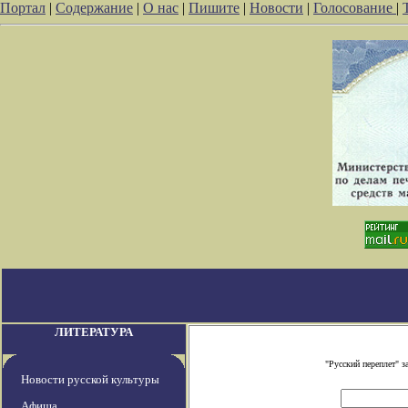
Портал
|
Содержание
|
О нас
|
Пишите
|
Новости
|
Голосование
|
ЛИТЕРАТУРА
"Русский переплет" 
Новости русской культуры
Афиша