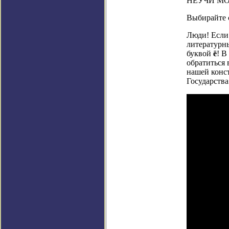
НЕУЧИ МО
Выбирайте 
Люди! Если 
литературны
буквой
ё
! В
обратиться 
нашей конст
Государства