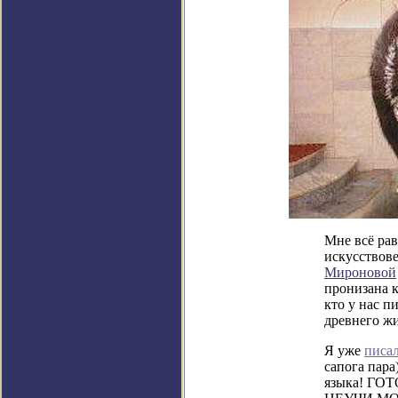
Мне всё рав
искусствов
Мироновой
пронизана 
кто у нас п
древнего жи
Я уже
писа
сапога пара
языка! Г