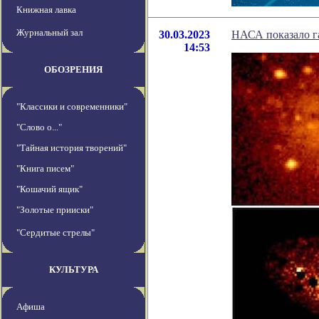
Книжная лавка
Журнальный зал
30.03.2023
НАСА показало га
14:53
ОБОЗРЕНИЯ
"Классики и современники"
"Слово о..."
"Тайная история творений"
"Книга писем"
"Кошачий ящик"
"Золотые прииски"
"Сердитые стрелы"
КУЛЬТУРА
Афиша