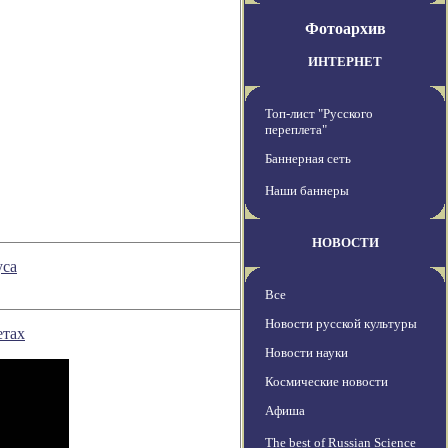
Фотоархив
ИНТЕРНЕТ
Топ-лист "Русского
переплета"
Баннерная сеть
Наши баннеры
НОВОСТИ
уса
Все
Новости русской культуры
етах
Новости науки
Космические новости
Афиша
The best of Russian Science