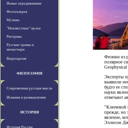
Новые передвжиники
Фотогалерея
Музыка
"Неизвестные" музеи
Риторика
Русские храмы и
монастыри
Физики из 
Видеоархив
полярное си
Geophysical 
ФИЛОСОФИЯ
Эксперты пр
выявили нес
будто ее ст
Современная русская мысль
науки явлен
отмечают ав
Искания и размышления
"Ключевой 
прежде, но 
ИСТОРИЯ
явление, ко
Эллисон Дж
История России