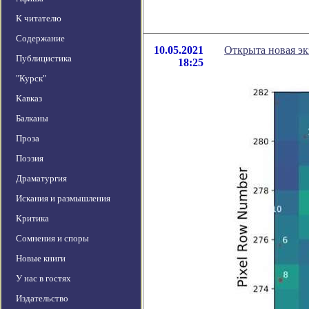
К читателю
Содержание
10.05.2021
Открыта новая эк
Публицистика
18:25
"Курск"
Кавказ
Балканы
Проза
Поэзия
Драматургия
Искания и размышления
Критика
Сомнения и споры
Новые книги
У нас в гостях
Издательство