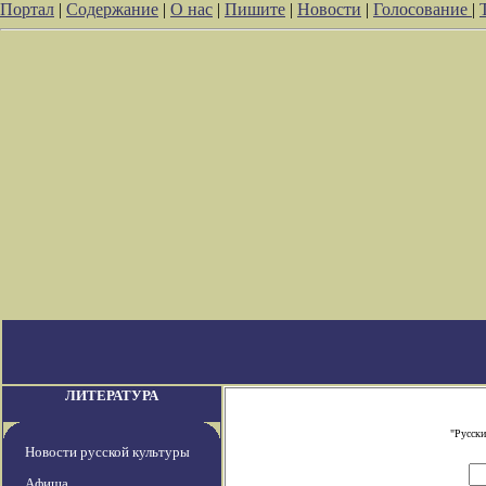
Портал
|
Содержание
|
О нас
|
Пишите
|
Новости
|
Голосование
|
ЛИТЕРАТУРА
"Русски
Новости русской культуры
Афиша