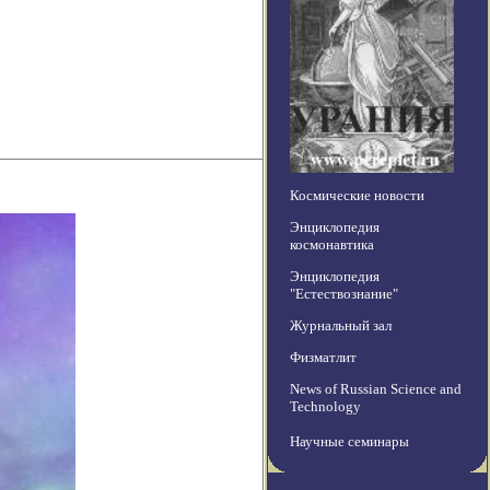
Космические новости
Энциклопедия
космонавтика
Энциклопедия
"Естествознание"
Журнальный зал
Физматлит
News of Russian Science and
Technology
Научные семинары