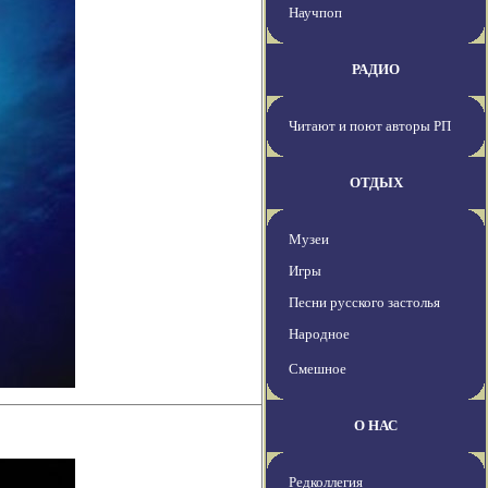
Научпоп
РАДИО
Читают и поют авторы РП
ОТДЫХ
Музеи
Игры
Песни русского застолья
Народное
Смешное
О НАС
Редколлегия