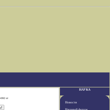
НАУКА
-4362 от
Новости
Научный форум