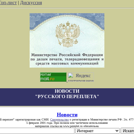
Топ-лист
|
Дискуссия
НОВОСТИ
"РУССКОГО ПЕРЕПЛЕТА"
Новости
й переплет" зарегистрирован как СМИ.
Свидетельство
о регистрации в Министерстве печати РФ: Эл. #77
5 февраля 2001 года. При полном или частичном использовании
материалов ссылка на www.pereplet.ru обязательна.