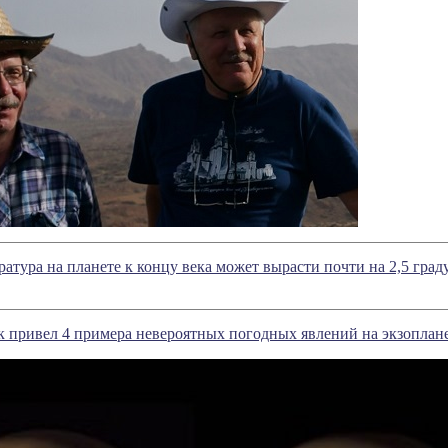
ратура на планете к концу века может вырасти почти на 2,5 град
 привел 4 примера невероятных погодных явлений на экзоплан