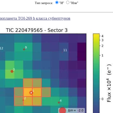
Тип запроса:
"И"
"Или"
зопланета TOI-269 b класса субнептунов