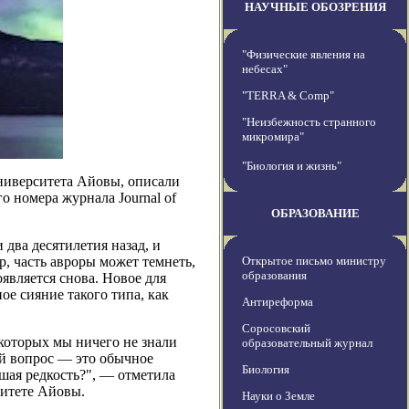
НАУЧНЫЕ ОБОЗРЕНИЯ
"Физические явления на
небесах"
"TERRA & Comp"
"Неизбежность странного
микромира"
"Биология и жизнь"
ниверситета Айовы, описали
о номера журнала Journal of
ОБРАЗОВАНИЕ
два десятилетия назад, и
, часть авроры может темнеть,
Открытое письмо министру
образования
оявляется снова. Новое для
е сияние такого типа, как
Антиреформа
Соросовский
которых мы ничего не знали
образовательный журнал
ый вопрос — это обычное
Биология
ьшая редкость?", — отметила
ситете Айовы.
Науки о Земле