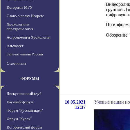
Видеоролики
История в МГУ
группой Дэ
цифровую к
Слово о полку Игореве
Хронология и
По информаци
парахронология
Обозрение 
Астрономия и Хронология
Альмагест
Запечатленная Россия
Сталиниана
ФОРУМЫ
Дискуссионный клуб
10.05.2021
Ученые нашли нов
Научный форум
12:37
Форум "Русская идея"
Форум "Курск"
Исторический форум