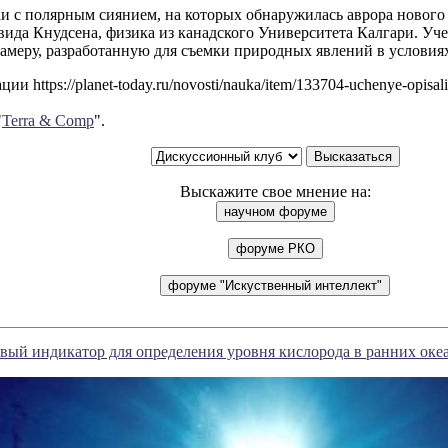
 с полярным сиянием, на которых обнаружилась аврора нового 
вида Кнудсена, физика из канадского Университета Калгари. Уч
амеру, разработанную для съемки природных явлений в условиях
и https://planet-today.ru/novosti/nauka/item/133704-uchenye-opisali
"
Terra & Comp
".
Выскажите свое мнение на:
ый индикатор для определения уровня кислорода в ранних оке