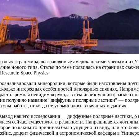
разных стран мира, возглавляемые американскими учеными из У
яние нового типа. Статья по теме появилась на страницах свежег
Research: Space Physics.
оанализировали видеоролики, которые были изготовлены почти 
колько интересных особенностей в полярных сияниях. Например
ирает огромная невидимая рука, а затем исчезнувший фрагмент п
ие получило название "диффузные полярные ластики" — полярно
торы работы, никогда не упоминалось в научных изданиях.
вывод нашего исследования — диффузные полярные ластики, о 
знаем сейчас, существуют в реальности. Напрашивается логичн
торое по каким-то причинам было упущено из виду, или это бол
ейнс, доцент физической и астрономической кафедры в Универ