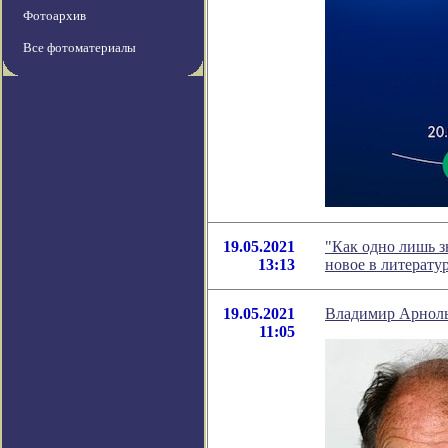
Фотоархив
Все фотоматериалы
19.05.2021
"Как одно лишь з
13:13
новое в литерат
19.05.2021
Владимир Арноль
11:05