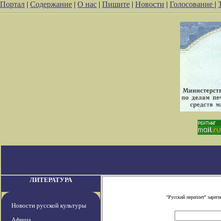
Портал
|
Содержание
|
О нас
|
Пишите
|
Новости
|
Голосование
|
ЛИТЕРАТУРА
"Русский переплет" заре
Новости русской культуры
Афиша