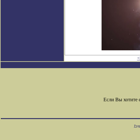
<
Если Вы хотите
Редк