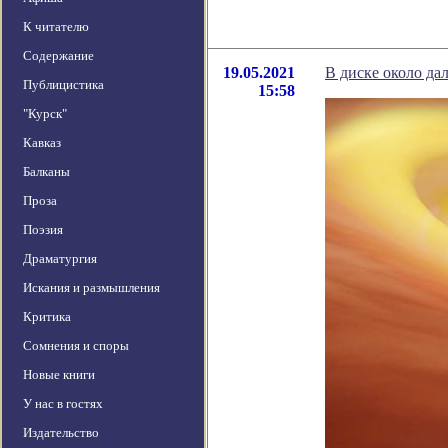
К читателю
Содержание
19.05.2021
В диске около да
Публицистика
15:58
"Курск"
Кавказ
Балканы
Проза
Поэзия
Драматургия
Искания и размышления
Критика
Сомнения и споры
Новые книги
У нас в гостях
Издательство