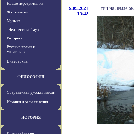
Новые передвжиники
19.05.2021
Птиц на Земле ок
Фотогалерея
15:42
Музыка
"Неизвестные" музеи
Риторика
Русские храмы и
монастыри
Видеоархив
ФИЛОСОФИЯ
Современная русская мысль
Искания и размышления
ИСТОРИЯ
История России