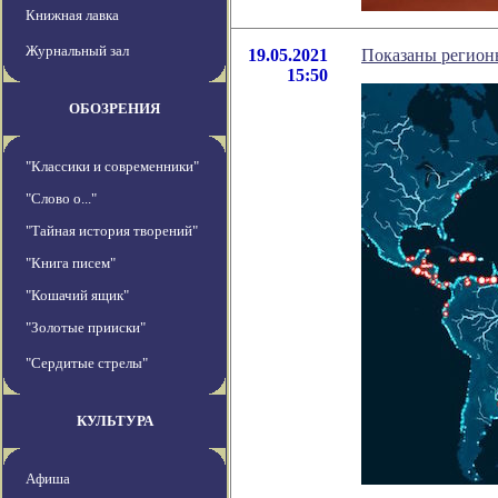
Книжная лавка
Журнальный зал
19.05.2021
Показаны регионы
15:50
ОБОЗРЕНИЯ
"Классики и современники"
"Слово о..."
"Тайная история творений"
"Книга писем"
"Кошачий ящик"
"Золотые прииски"
"Сердитые стрелы"
КУЛЬТУРА
Афиша