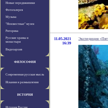
Новые передвжиники
Фотогалерея
Музыка
"Неизвестные" музеи
Риторика
Русские храмы и
11.05.2021
Экспедиция «Пять
монастыри
16:39
Видеоархив
ФИЛОСОФИЯ
Современная русская мысль
Искания и размышления
ИСТОРИЯ
История России