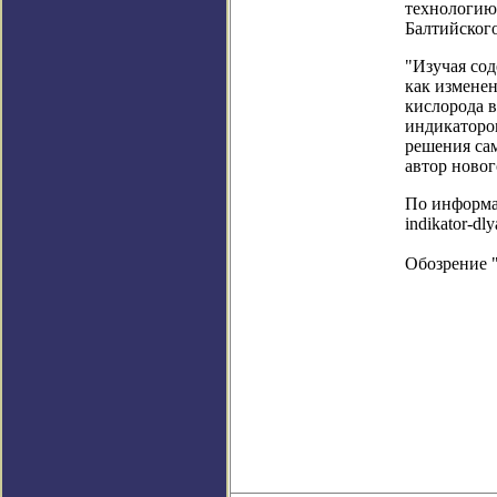
технологию
Балтийского
"Изучая со
как измене
кислорода 
индикатором
решения са
автор новог
По информаци
indikator-dl
Обозрение 