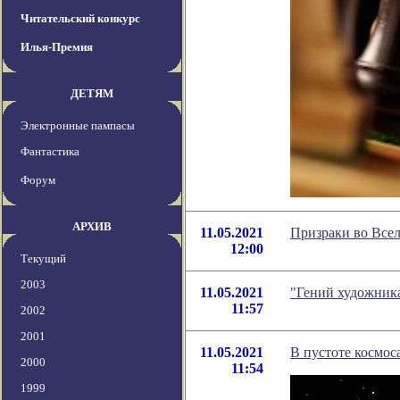
Читательский конкурс
Илья-Премия
ДЕТЯМ
Электронные пампасы
Фантастика
Форум
АРХИВ
11.05.2021
Призраки во Всел
12:00
Текущий
2003
11.05.2021
"Гений художника
11:57
2002
2001
11.05.2021
В пустоте космос
2000
11:54
1999