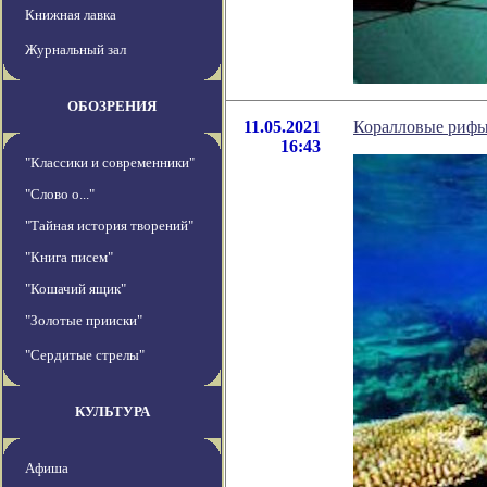
Книжная лавка
Журнальный зал
ОБОЗРЕНИЯ
11.05.2021
Коралловые рифы 
16:43
"Классики и современники"
"Слово о..."
"Тайная история творений"
"Книга писем"
"Кошачий ящик"
"Золотые прииски"
"Сердитые стрелы"
КУЛЬТУРА
Афиша