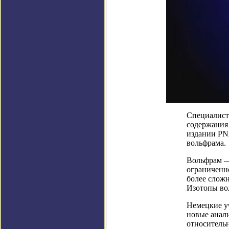
Специалист
содержания 
издании PN
вольфрама.
Вольфрам —
ограниченно
более сложн
Изотопы вол
Немецкие у
новые анал
относитель