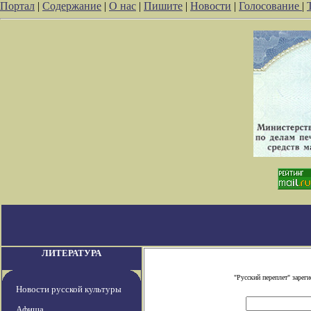
Портал
|
Содержание
|
О нас
|
Пишите
|
Новости
|
Голосование
|
ЛИТЕРАТУРА
"Русский переплет" заре
Новости русской культуры
Афиша