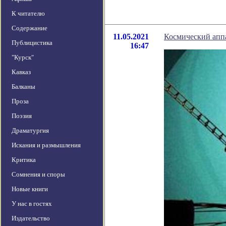
К читателю
Содержание
11.05.2021
Космический аппа
Публицистика
16:47
"Курск"
Кавказ
Балканы
Проза
Поэзия
Драматургия
Искания и размышления
Критика
Сомнения и споры
Новые книги
У нас в гостях
Издательство