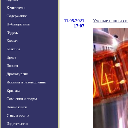
К читателю
Содержание
11.05.2021
Ученые нашли св
Публицистика
17:07
"Курск"
Кавказ
Балканы
Проза
Поэзия
Драматургия
Искания и размышления
Критика
Сомнения и споры
Новые книги
У нас в гостях
Издательство