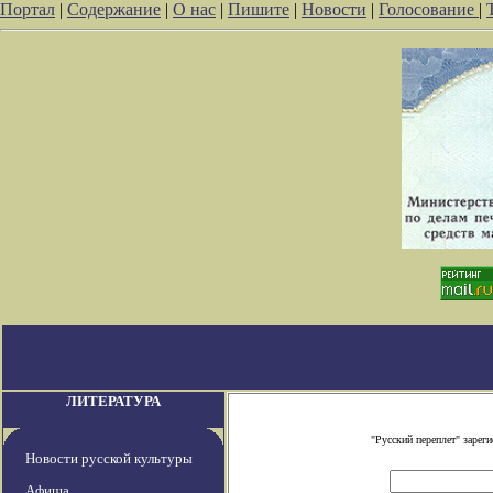
Портал
|
Содержание
|
О нас
|
Пишите
|
Новости
|
Голосование
|
ЛИТЕРАТУРА
"Русский переплет" заре
Новости русской культуры
Афиша