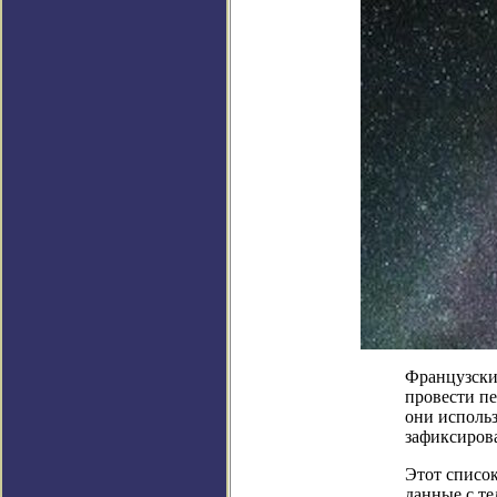
Французски
провести пе
они исполь
зафиксирова
Этот списо
данные с те