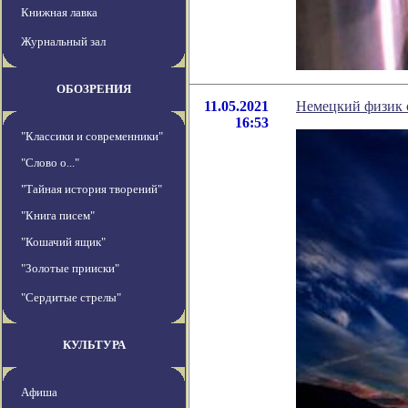
Книжная лавка
Журнальный зал
ОБОЗРЕНИЯ
11.05.2021
Немецкий физик 
16:53
"Классики и современники"
"Слово о..."
"Тайная история творений"
"Книга писем"
"Кошачий ящик"
"Золотые прииски"
"Сердитые стрелы"
КУЛЬТУРА
Афиша