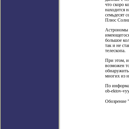
что скоро к
находится н
семьдесят с
Плюс Солнц
Астрономы с
имеющегося 
большое ко
так и не ст
телескопа.
При этом, и
возможен т
обнаружить 
многих из н
По информаци
ob-ektov-vyy
Обозрение 