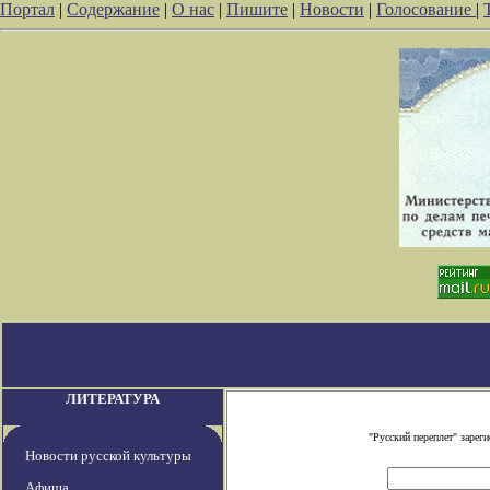
Портал
|
Содержание
|
О нас
|
Пишите
|
Новости
|
Голосование
|
ЛИТЕРАТУРА
"Русский переплет" заре
Новости русской культуры
Афиша