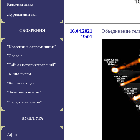
Книжная лавка
Журнальный зал
ОБОЗРЕНИЯ
16.04.2021
Объединение тел
19:01
"Классики и современники"
"Слово о..."
"Тайная история творений"
"Книга писем"
"Кошачий ящик"
"Золотые прииски"
"Сердитые стрелы"
КУЛЬТУРА
Афиша