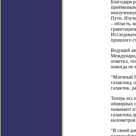
Благодаря 
приёмником
неизученну
Пути. Изуч
– область, 
гравитацио
Исследовате
прошлого с
Ведущий авт
Международ
отметил, чт
никогда не 
“Млечный П
галактику, 
галактик, р
Теперь иссл
обширных о
называют и
галактика д
километров 
“В своей ра
радионаблюд