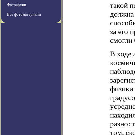
такой п
Фотоархив
должна 
Все фотоматериалы
способн
за его 
смогли 
В ходе 
космич
наблюд
зарегис
физики 
градусо
усредне
находил
разност
том, ск