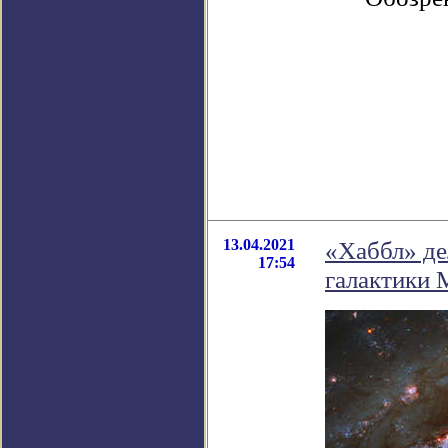
13.04.2021
«Хаббл» де
17:54
галактики 