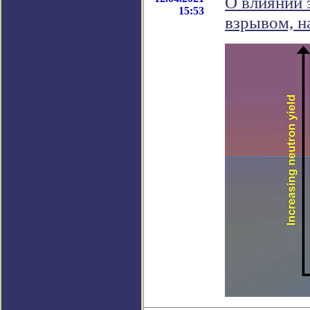
О влиянии 
15:53
взрывом, н