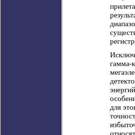
прилета
результ
диапазо
существ
регистр
Исключ
гамма-к
мегаэл
детекто
энерги
особенн
для это
точност
избыточ
относя