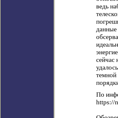
ведь н
телеск
погреш
данные 
обсерв
идеальн
энергие
сейчас
удалось
темной
порядки
По инф
https://
Обозре