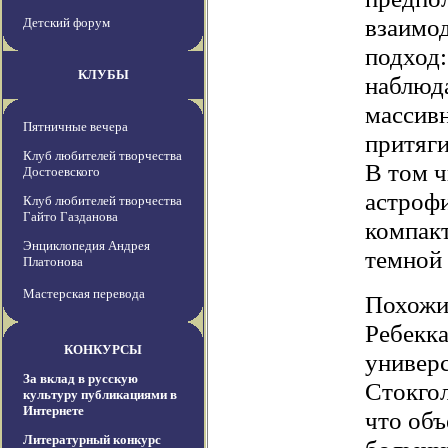
взаимод
Детский форум
подход
КЛУБЫ
наблюда
массив
Пятничные вечера
притяги
Клуб любителей творчества
В том ч
Достоевского
астрофи
Клуб любителей творчества
Гайто Газданова
компакт
Энциклопедия Андрея
темной 
Платонова
Мастерская перевода
Похожи
Ребекка
КОНКУРСЫ
универс
За вклад в русскую
Стокгол
культуру публикациями в
Интернете
что об
Литературный конкурс