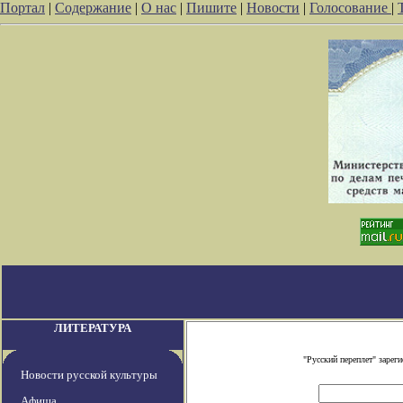
Портал
|
Содержание
|
О нас
|
Пишите
|
Новости
|
Голосование
|
ЛИТЕРАТУРА
"Русский переплет" заре
Новости русской культуры
Афиша