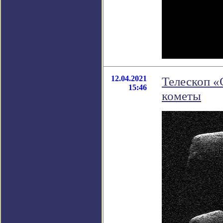
12.04.2021
Телескоп «
15:46
кометы