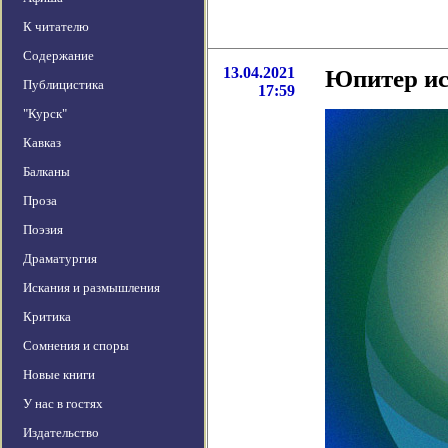
К читателю
Содержание
13.04.2021
Юпитер ис
Публицистика
17:59
"Курск"
Кавказ
Балканы
Проза
Поэзия
Драматургия
Искания и размышления
Критика
Сомнения и споры
Новые книги
У нас в гостях
Издательство