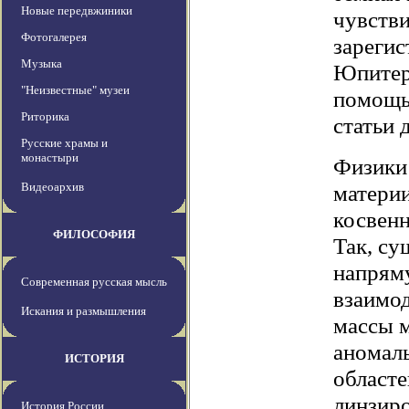
Новые передвжиники
чувстви
Фотогалерея
зарегис
Музыка
Юпитера
"Неизвестные" музеи
помощь
Риторика
статьи 
Русские храмы и
монастыри
Физики
Видеоархив
материи
косвенн
ФИЛОСОФИЯ
Так, су
напряму
Современная русская мысль
взаимод
Искания и размышления
массы м
аномал
ИСТОРИЯ
областе
линзиро
История России