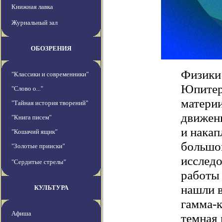
Книжная лавка
Журнальный зал
ОБОЗРЕНИЯ
Физики
"Классики и современники"
Юпитер
"Слово о..."
материи
"Тайная история творений"
движени
"Книга писем"
и накап
"Кошачий ящик"
большой
"Золотые прииски"
исследо
"Сердитые стрелы"
работы 
нашли в
КУЛЬТУРА
гамма-к
Афиша
темная 