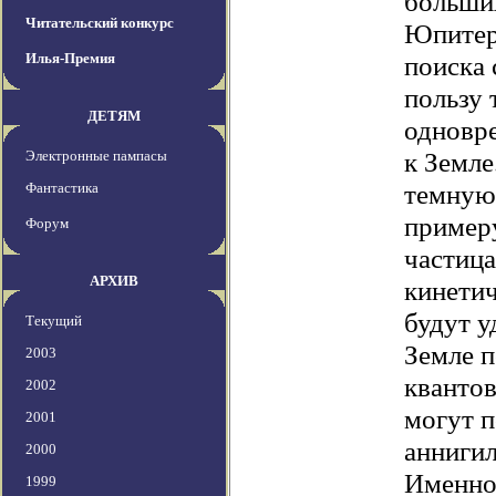
больши
Читательский конкурс
Юпитер,
Илья-Премия
поиска 
пользу 
ДЕТЯМ
одновр
к Земле
Электронные пампасы
темную 
Фантастика
примеру
Форум
частица
АРХИВ
кинетич
будут у
Текущий
Земле п
2003
квантов
2002
могут п
2001
анниги
2000
Именно
1999