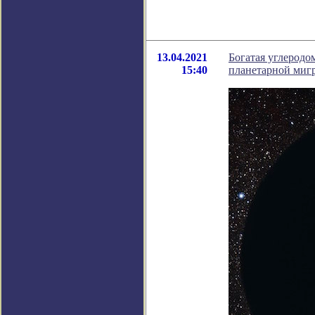
13.04.2021
Богатая углеродо
15:40
планетарной миг