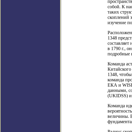
пространств
собой. К н
таких струк
скоплений з
изучение п
Расположенн
1348 предст
составляет 
в 1790 г., 
подробные 
Команда аст
Китайского
1348, чтобы
команда пр
ЕКА и WISE
данными, с
(UKIDSS) и 
Команда ид
вероятность
величины. 
фундамента
Радиус скоп