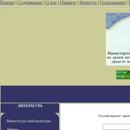
Портал
|
Содержание
|
О нас
|
Пишите
|
Новости
|
Голосование
|
ЛИТЕРАТУРА
"Русский переплет" заре
Новости русской культуры
Афиша