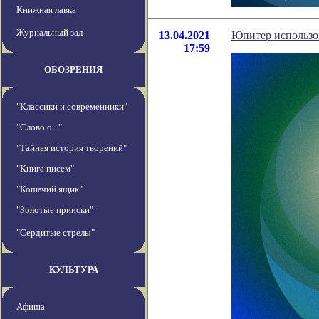
Книжная лавка
Журнальный зал
13.04.2021
Юпитер использов
17:59
ОБОЗРЕНИЯ
"Классики и современники"
"Слово о..."
"Тайная история творений"
"Книга писем"
"Кошачий ящик"
"Золотые прииски"
"Сердитые стрелы"
КУЛЬТУРА
Афиша