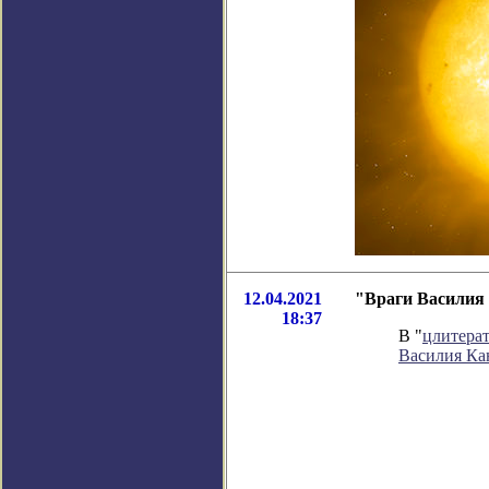
12.04.2021
"Враги Василия 
18:37
В "
цлитера
Василия Ка