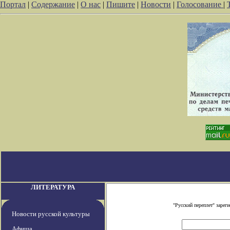
Портал
|
Содержание
|
О нас
|
Пишите
|
Новости
|
Голосование
|
ЛИТЕРАТУРА
"Русский переплет" заре
Новости русской культуры
Афиша