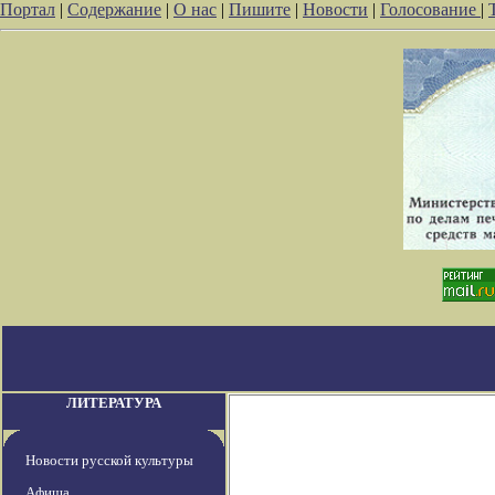
Портал
|
Содержание
|
О нас
|
Пишите
|
Новости
|
Голосование
|
ЛИТЕРАТУРА
Новости русской культуры
Афиша