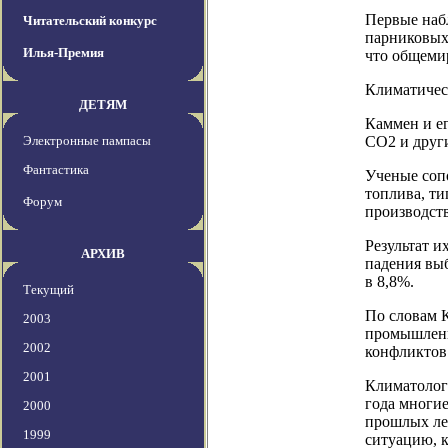
Первые набл
Читательский конкурс
парниковых
Илья-Премия
что общемир
Климатичес
ДЕТЯМ
Каммен и ег
Электронные пампасы
СО2 и други
Фантастика
Ученые сопо
топлива, т
Форум
производств
Результат и
АРХИВ
падения вы
в 8,8%.
Текущий
По словам К
2003
промышленн
2002
конфликтов
2001
Климатологи
года многие
2000
прошлых лет
1999
ситуацию, к