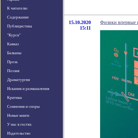
К читателю
Содержание
15.10.2020
Физики впервые 
Публицистика
15:11
"Курск"
Кавказ
Балканы
Проза
Поэзия
Драматургия
Искания и размышления
Критика
Сомнения и споры
Новые книги
У нас в гостях
Издательство