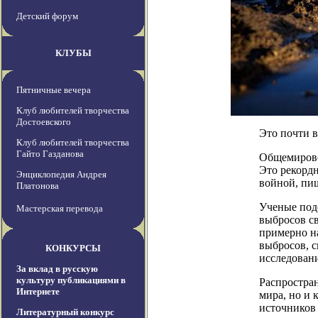
Детский форум
КЛУБЫ
Пятничные вечера
Клуб любителей творчества
Достоевского
Это почти в
Клуб любителей творчества
Гайто Газданова
Общемирово
Это рекордн
Энциклопедия Андрея
войной, пиш
Платонова
Ученые под
Мастерская перевода
выбросов св
примерно на
выбросов, с
КОНКУРСЫ
исследован
За вклад в русскую
культуру публикациями в
Распростран
Интернете
мира, но и
источников
Литературный конкурс