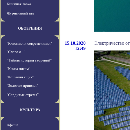
Книжная лавка
Журнальный зал
ОБОЗРЕНИЯ
15.10.2020
Электричество от
"Классики и современники"
12:49
"Слово о..."
"Тайная история творений"
"Книга писем"
"Кошачий ящик"
"Золотые прииски"
"Сердитые стрелы"
КУЛЬТУРА
Афиша