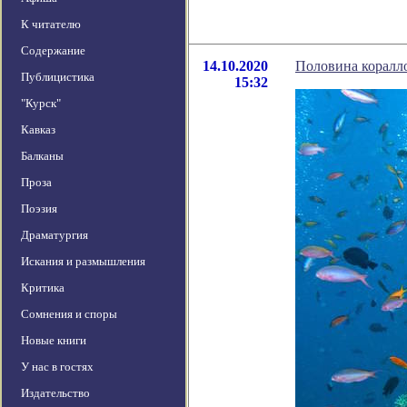
К читателю
Содержание
14.10.2020
Половина коралло
Публицистика
15:32
"Курск"
Кавказ
Балканы
Проза
Поэзия
Драматургия
Искания и размышления
Критика
Сомнения и споры
Новые книги
У нас в гостях
Издательство