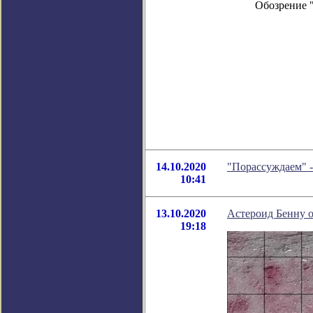
Обозрение 
14.10.2020
"Порассуждаем" 
10:41
13.10.2020
Астероид Бенну о
19:18