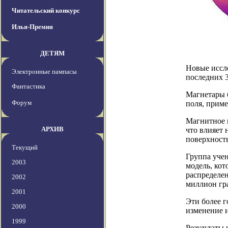
Читательский конкурс
Илья-Премия
ДЕТЯМ
Новые иссле
Электронные пампасы
последних 3
Фантастика
Магнетары 
Форум
поля, приме
Магнитное п
АРХИВ
что влияет 
поверхность
Текущий
Группа уче
2003
модель, кот
распределен
2002
миллион гр
2001
Эти более г
2000
изменение 
1999
Результаты 