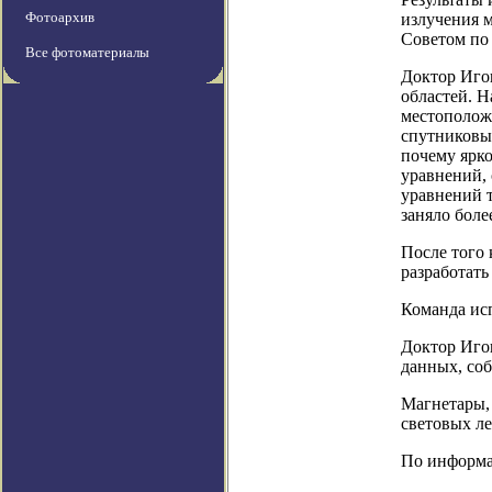
Фотоархив
излучения м
Советом по
Все фотоматериалы
Доктор Иго
областей. Н
местоположе
спутниковых
почему ярко
уравнений,
уравнений 
заняло более
После того 
разработать
Команда ис
Доктор Игош
данных, соб
Магнетары, 
световых ле
По информац