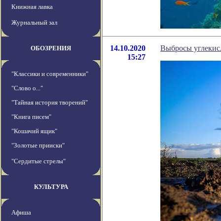
Книжная лавка
Журнальный зал
14.10.2020
Выбросы углекисл
ОБОЗРЕНИЯ
15:27
"Классики и современники"
"Слово о..."
"Тайная история творений"
"Книга писем"
"Кошачий ящик"
"Золотые прииски"
"Сердитые стрелы"
КУЛЬТУРА
Афиша