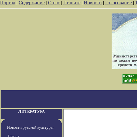
Портал
|
Содержание
|
О нас
|
Пишите
|
Новости
|
Голосование
|
ЛИТЕРАТУРА
Новости русской культуры
Афиша