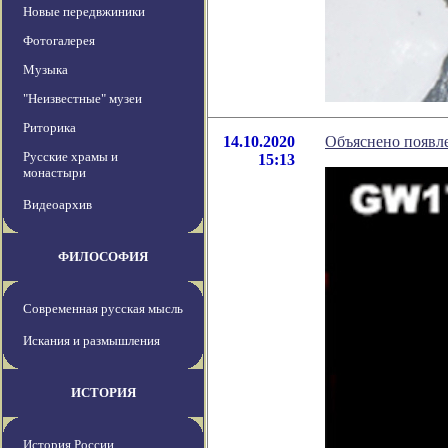
Новые передвжиники
Фотогалерея
Музыка
"Неизвестные" музеи
Риторика
14.10.2020
Объяснено появле
Русские храмы и
15:13
монастыри
Видеоархив
ФИЛОСОФИЯ
Современная русская мысль
Искания и размышления
ИСТОРИЯ
История России