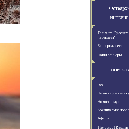
Фотоарх
ИНТЕРНЕ
Топ-лист "Русского
переплета"
Баннерная сеть
Наши баннеры
НОВОСТ
Все
Новости русской к
Новости науки
Космические ново
Афиша
The best of Russian