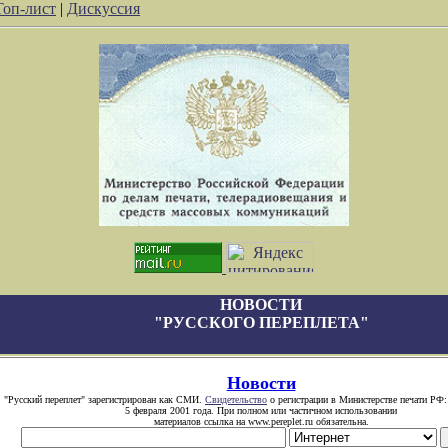
Топ-лист
|
Дискуссия
НОВОСТИ
"РУССКОГО ПЕРЕПЛЕТА"
Новости
"Русский переплет" зарегистрирован как СМИ.
Свидетельство
о регистрации в Министерстве печати РФ:
5 февраля 2001 года. При полном или частичном использовании
материалов ссылка на www.pereplet.ru обязательна.