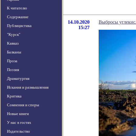
К читателю
Содержание
14.10.2020
Выбросы углекисл
Публицистика
15:27
"Курск"
Кавказ
Балканы
Проза
Поэзия
Драматургия
Искания и размышления
Критика
Сомнения и споры
Новые книги
У нас в гостях
Издательство