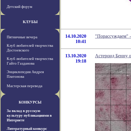
Детский форум
КЛУБЫ
14.10.2020
"Порассуждаем" 
Пятничные вечера
10:41
Клуб любителей творчества
Достоевского
13.10.2020
Астероид Бенну о
Клуб любителей творчества
19:18
Гайто Газданова
Энциклопедия Андрея
Платонова
Мастерская перевода
КОНКУРСЫ
За вклад в русскую
культуру публикациями в
Интернете
Литературный конкурс