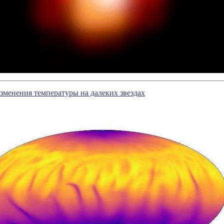
менения температуры на далеких звездах