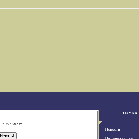
НАУКА
 Эл. #77-4362 от
Новости
Научный форум