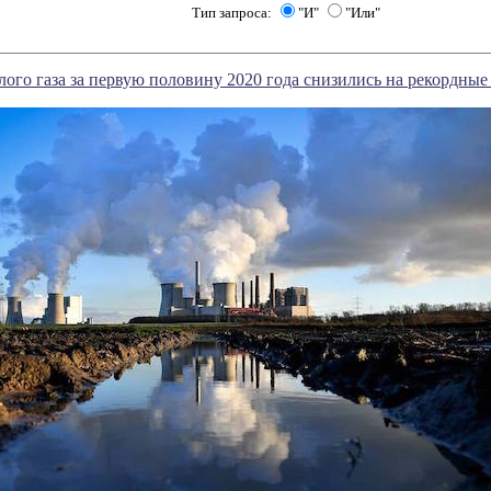
Тип запроса:
"И"
"Или"
ого газа за первую половину 2020 года снизились на рекордные