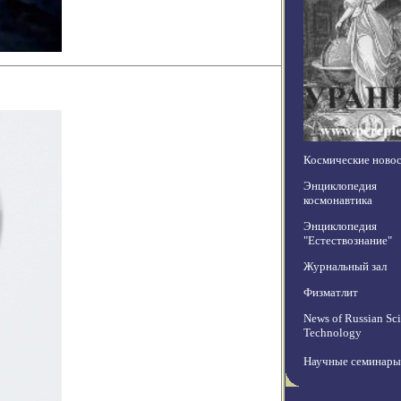
Космические ново
Энциклопедия
космонавтика
Энциклопедия
"Естествознание"
Журнальный зал
Физматлит
News of Russian Sc
Technology
Научные семинары