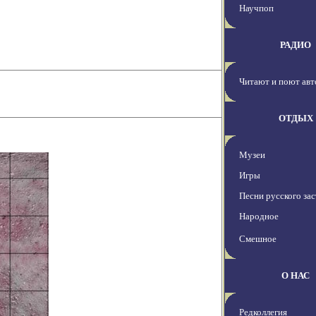
Научпоп
РАДИО
Читают и поют ав
ОТДЫХ
Музеи
Игры
Песни русского зас
Народное
Смешное
О НАС
Редколлегия