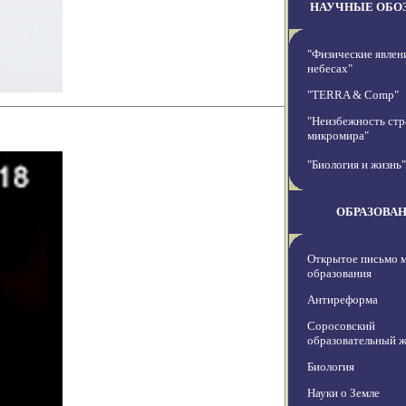
НАУЧНЫЕ ОБО
"Физические явлен
небесах"
"TERRA & Comp"
"Неизбежность стр
микромира"
"Биология и жизнь"
ОБРАЗОВА
Открытое письмо 
образования
Антиреформа
Соросовский
образовательный 
Биология
Науки о Земле