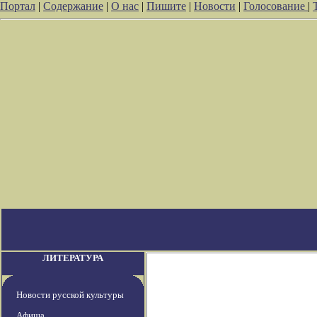
Портал
|
Содержание
|
О нас
|
Пишите
|
Новости
|
Голосование
|
ЛИТЕРАТУРА
Новости русской культуры
Афиша