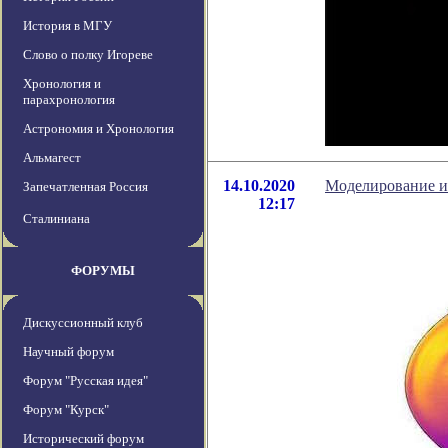
История в МГУ
Слово о полку Игореве
Хронология и
парахронология
Астрономия и Хронология
Альмагест
14.10.2020
Моделирование из
Запечатленная Россия
12:17
Сталиниана
ФОРУМЫ
Дискуссионный клуб
Научный форум
Форум "Русская идея"
Форум "Курск"
Исторический форум