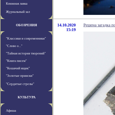
Книжная лавка
Журнальный зал
14.10.2020
Решена загадка п
ОБОЗРЕНИЯ
15:19
"Классики и современники"
"Слово о..."
"Тайная история творений"
"Книга писем"
"Кошачий ящик"
"Золотые прииски"
"Сердитые стрелы"
КУЛЬТУРА
Афиша