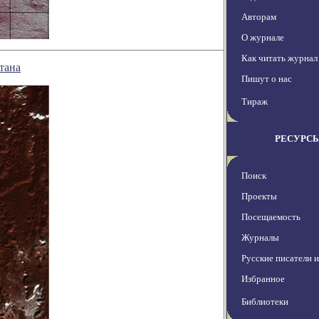
Авторам
О журнале
Как читать журнал
тана
Пишут о нас
Тираж
РЕСУРС
Поиск
Проекты
Посещаемость
Журналы
Русские писатели 
Избранное
Библиотеки