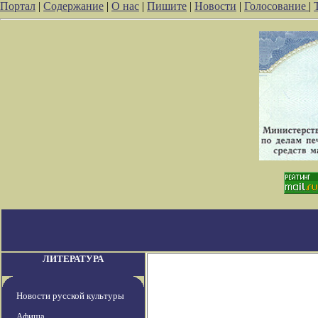
Портал
|
Содержание
|
О нас
|
Пишите
|
Новости
|
Голосование
|
ЛИТЕРАТУРА
Новости русской культуры
Афиша