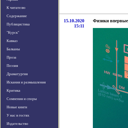
К читателю
Содержание
15.10.2020
Физики впервые
Публицистика
15:11
"Курск"
Кавказ
Балканы
Проза
Поэзия
Драматургия
Искания и размышления
Критика
Сомнения и споры
Новые книги
У нас в гостях
Издательство