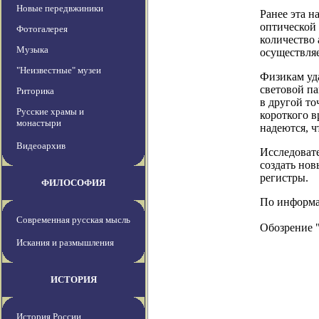
Новые передвжиники
Ранее эта н
оптической 
Фотогалерея
количество 
Музыка
осуществляе
"Неизвестные" музеи
Физикам уда
световой па
Риторика
в другой то
Русские храмы и
короткого 
монастыри
надеются, ч
Видеоархив
Исследоват
создать но
регистры.
ФИЛОСОФИЯ
По информаци
Современная русская мысль
Обозрение 
Искания и размышления
ИСТОРИЯ
История России