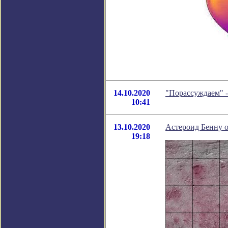
14.10.2020
"Порассуждаем" 
10:41
13.10.2020
Астероид Бенну о
19:18