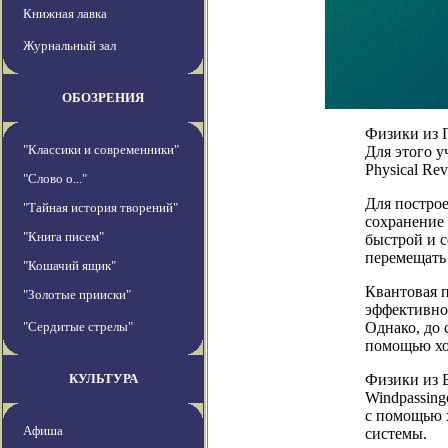
Книжная лавка
Журнальный зал
ОБОЗРЕНИЯ
Физики из Г
"Классики и современники"
Для этого у
Physical Rev
"Слово о..."
Для постро
"Тайная история творений"
сохранение
"Книга писем"
быстрой и с
перемещать 
"Кошачий ящик"
Квантовая п
"Золотые прииски"
эффективнос
"Сердитые стрелы"
Однако, до 
помощью хо
КУЛЬТУРА
Физики из 
Windpassing
с помощью х
Афиша
системы.