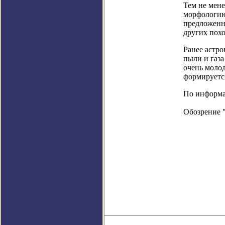
Тем не мен
морфологию
предложенны
других пох
Ранее астр
пыли и газа
очень моло
формируется
По информаци
Обозрение 