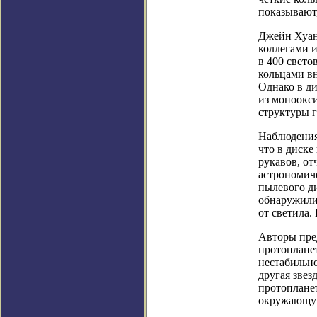
показывают,
Джейн Хуан 
коллегами 
в 400 свет
кольцами вн
Однако в ди
из моноокси
структуры 
Наблюдения
что в диск
рукавов, о
астрономиче
пылевого ди
обнаружили 
от светила.
Авторы пре
протопланет
нестабильно
другая звез
протопланет
окружающу