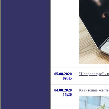
05.08.2020
"Напропалую" - 
09:45
04.08.2020
Квантовые компь
16:20