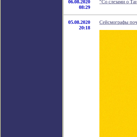
06.08.2020
"Со слезами о Та
08:29
05.08.2020
Сейсмографы поч
20:18