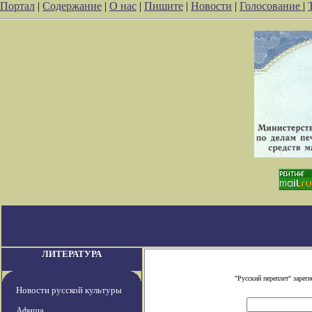
Портал
|
Содержание
|
О нас
|
Пишите
|
Новости
|
Голосование
|
ЛИТЕРАТУРА
"Русский переплет" заре
Новости русской культуры
Афиша