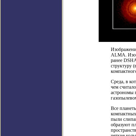
Изображени
ALMA. Изоб
ранее DSHA
структуру (
компактног
Среда, в ко
чем считало
астрономы 
газопылевом
Все планеты
компактных
пыли слипа
образуют п
пространств
четкие кол