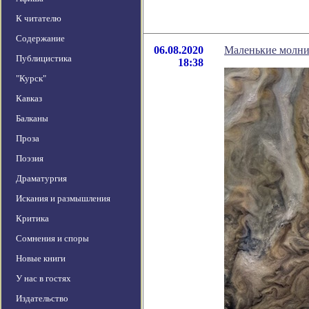
К читателю
Содержание
06.08.2020
Маленькие молни
Публицистика
18:38
"Курск"
Кавказ
Балканы
Проза
Поэзия
Драматургия
Искания и размышления
Критика
Сомнения и споры
Новые книги
У нас в гостях
Издательство