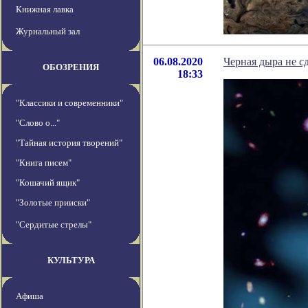
Книжная лавка
Журнальный зал
06.08.2020
Черная дыра не с
ОБОЗРЕНИЯ
18:33
"Классики и современники"
"Слово о..."
"Тайная история творений"
"Книга писем"
"Кошачий ящик"
"Золотые прииски"
"Сердитые стрелы"
КУЛЬТУРА
Афиша