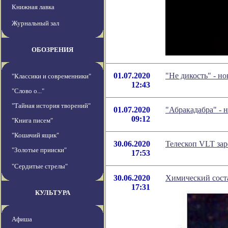
Книжная лавка
Журнальный зал
ОБОЗРЕНИЯ
01.07.2020
"Не дикость" - н
"Классики и современники"
12:43
"Слово о..."
"Тайная история творений"
01.07.2020
"Абракадабра" - 
09:12
"Книга писем"
"Кошачий ящик"
30.06.2020
Телескоп VLT зар
"Золотые прииски"
17:53
"Сердитые стрелы"
30.06.2020
Химический сост
17:31
КУЛЬТУРА
Афиша