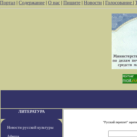
Портал
|
Содержание
|
О нас
|
Пишите
|
Новости
|
Голосование
|
ЛИТЕРАТУРА
"Русский переплет" заре
Новости русской культуры
Афиша