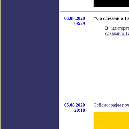
06.08.2020
"Со слезами о Т
08:29
В "
цлитера
слезами о Т
05.08.2020
Сейсмографы поч
20:18