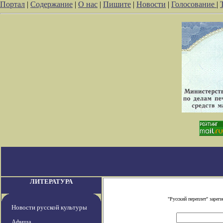
Портал
|
Содержание
|
О нас
|
Пишите
|
Новости
|
Голосование
|
ЛИТЕРАТУРА
"Русский переплет" заре
Новости русской культуры
Афиша