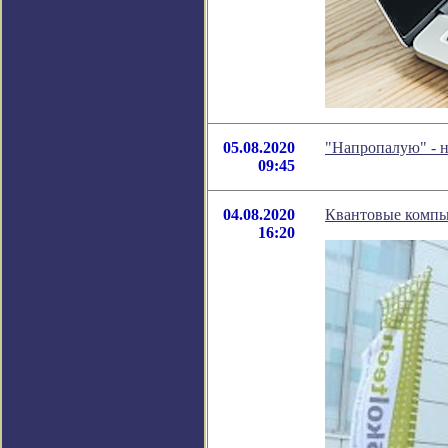
05.08.2020
"Напропалую" - 
09:45
04.08.2020
Квантовые компь
16:20