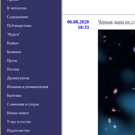
К читателю
Содержание
06.08.2020
Черная дыра не с
Публицистика
18:33
"Курск"
Кавказ
Балканы
Проза
Поэзия
Драматургия
Искания и размышления
Критика
Сомнения и споры
Новые книги
У нас в гостях
Издательство