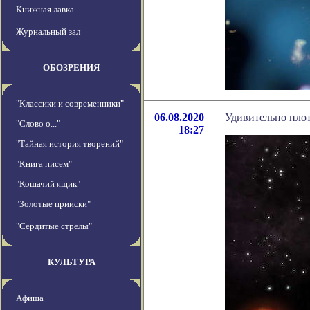
Книжная лавка
Журнальный зал
ОБОЗРЕНИЯ
"Классики и современники"
06.08.2020
Удивительно пло
"Слово о..."
18:27
"Тайная история творений"
"Книга писем"
"Кошачий ящик"
"Золотые прииски"
"Сердитые стрелы"
КУЛЬТУРА
Афиша