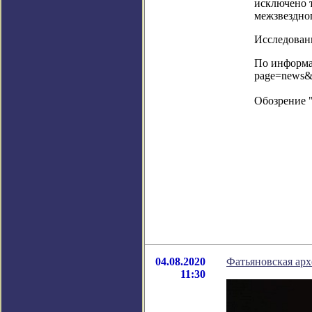
исключено т
межзвездног
Исследовани
По информац
page=news&
Обозрение 
04.08.2020
Фатьяновская арх
11:30