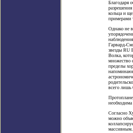
Благодаря 
разрешения
кольца и щ
примерами 
Однако не 
упорядоченн
наблюдения
Гарвард-См
звезды RU 
Волка, кот
множество с
пределы хор
напоминающ
астрономиче
родительско
всего лишь 6
Протопланет
необходима 
Согласно Ху
можно объя
коллапсируе
массивным. 