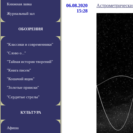
Книжная лавка
06.08.2020
Астрометрические
15:28
Журнальный зал
ОБОЗРЕНИЯ
"Классики и современники"
"Слово о..."
"Тайная история творений"
"Книга писем"
"Кошачий ящик"
"Золотые прииски"
"Сердитые стрелы"
КУЛЬТУРА
Афиша