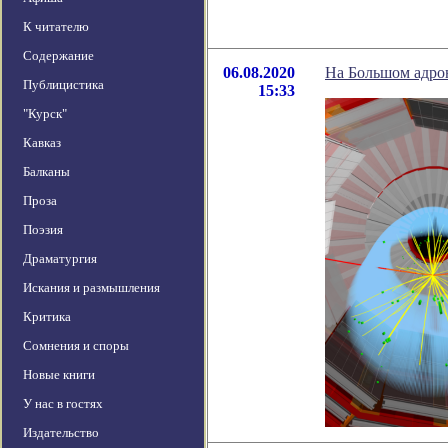
К читателю
Содержание
06.08.2020
На Большом адрон
Публицистика
15:33
"Курск"
Кавказ
Балканы
Проза
Поэзия
Драматургия
Искания и размышления
Критика
Сомнения и споры
Новые книги
У нас в гостях
Издательство