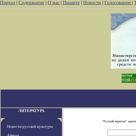
Портал
|
Содержание
|
О нас
|
Пишите
|
Новости
|
Голосование
|
ЛИТЕРАТУРА
"Русский переплет" заре
Новости русской культуры
Афиша